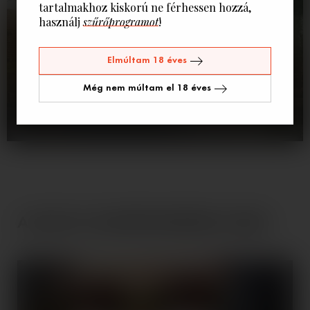
tartalmakhoz kiskorú ne férhessen hozzá,
használj
szűrőprogramot
!
Elmúltam 18 éves
Támogatott tartalom
Még nem múltam el 18 éves
Új életre kelhetnek a hazai Kádár-kockák
A ROVAT LEGNÉPSZERŰBB CIKKEI