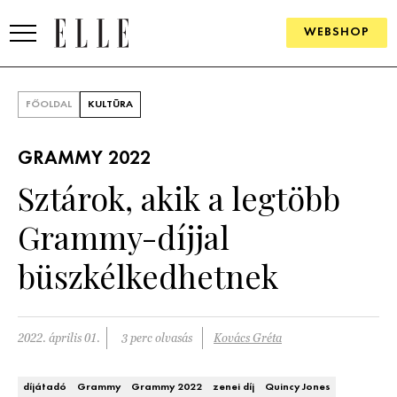
WEBSHOP
DIVAT
FŐOLDAL
KULTÚRA
ELLE DIGITAL
GRAMMY 2022
GOURMET AWARDS
Sztárok, akik a legtöbb
SZÉPSÉG
Grammy-díjjal
KULTÚRA
büszkélkedhetnek
PSZICHÉ
2022. április 01.
3 perc olvasás
Kovács Gréta
ÉLETMÓD
PÁRKAPCSOLAT
díjátadó
Grammy
Grammy 2022
zenei díj
Quincy Jones