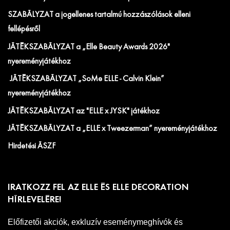
SZABÁLYZAT a jogellenes tartalmú hozzászólások elleni
fellépésről
JÁTÉKSZABÁLYZAT a „Elle Beauty Awards 2026"
nyereményjátékhoz
JÁTÉKSZABÁLYZAT „SoMe ELLE - Calvin Klein”
nyereményjátékhoz
JÁTÉKSZABÁLYZAT az "ELLE x JYSK" játékhoz
JÁTÉKSZABÁLYZAT a „ELLE x Tweezerman” nyereményjátékhoz
Hirdetési ÁSZF
IRATKOZZ FEL AZ ELLE ÉS ELLE DECORATION
HÍRLEVELÉRE!
Előfizetői akciók, exkluzív eseménymeghívók és