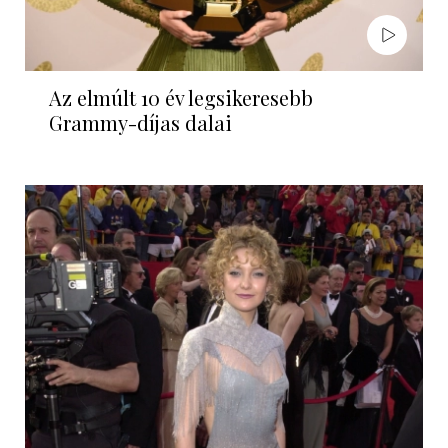
Az elmúlt 10 év legsikeresebb
Grammy-díjas dalai