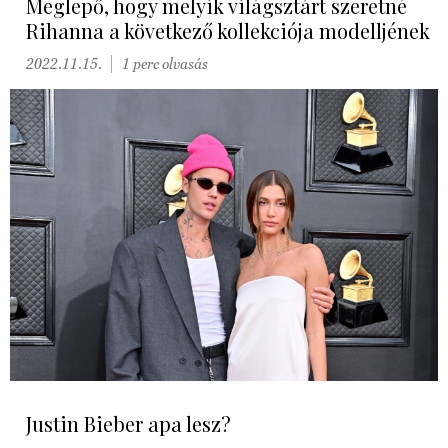
Meglepő, hogy melyik világsztárt szeretné
Rihanna a következő kollekciója modelljének
2022.11.15.
1 perc olvasás
Justin Bieber apa lesz?