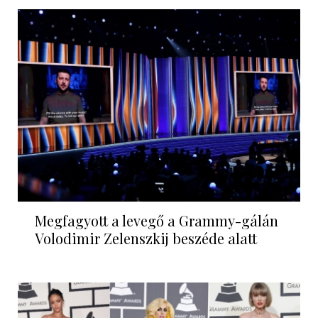
Megfagyott a levegő a Grammy-gálán
Volodimir Zelenszkij beszéde alatt