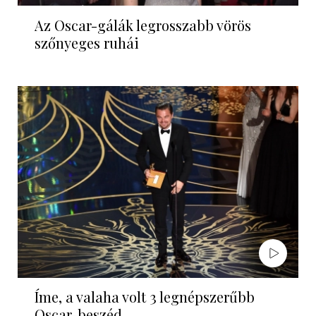
Az Oscar-gálák legrosszabb vörös
szőnyeges ruhái
Íme, a valaha volt 3 legnépszerűbb
Oscar-beszéd