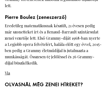
lett.
Pierre Boulez (zeneszerző)
Eredetileg matematikusnak készült, 21 évesen pedig
már szonetteket írt és a Renaud-Barrault színtársulat
zenei vezetője lett. Első Grammy-díját 1968-ban nyerte
a Legjobb opera felvételért, halála előtt egy évvel, 2015-
ben pedig a Grammy életműdíjjal is jutalmazta a
munkásságát. Összesen 67 jelöléssel és 26 Grammy-
díjjal büszkélkedik.
Via
OLVASNÁL MÉG ZENEI HÍREKET?