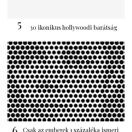
5
30 ikonikus hollywoodi barátság
6
Csak az emberek 1 százaléka ismeri