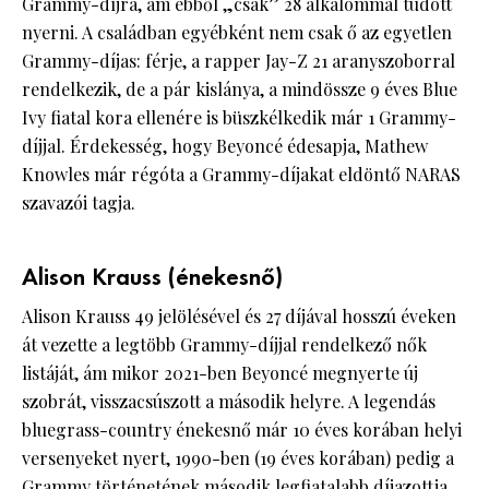
Grammy-díjra, ám ebből „csak” 28 alkalommal tudott
nyerni. A családban egyébként nem csak ő az egyetlen
Grammy-díjas: férje, a rapper Jay-Z 21 aranyszoborral
rendelkezik, de a pár kislánya, a mindössze 9 éves Blue
Ivy fiatal kora ellenére is büszkélkedik már 1 Grammy-
díjjal. Érdekesség, hogy Beyoncé édesapja, Mathew
Knowles már régóta a Grammy-díjakat eldöntő NARAS
szavazói tagja.
Alison Krauss (énekesnő)
Alison Krauss 49 jelölésével és 27 díjával hosszú éveken
át vezette a legtöbb Grammy-díjjal rendelkező nők
listáját, ám mikor 2021-ben Beyoncé megnyerte új
szobrát, visszacsúszott a második helyre. A legendás
bluegrass-country énekesnő már 10 éves korában helyi
versenyeket nyert, 1990-ben (19 éves korában) pedig a
Grammy történetének második legfiatalabb díjazottja