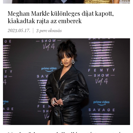
Meghan Markle különleges díjat kapott,
kiakadtak rajta az emberek
2023.05.17.
3 perc olvasás