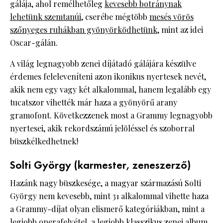
gálája, ahol remélhetőleg
kevesebb botránynak
lehetünk szemtanúi
, cserébe mégtöbb
mesés vörös
szőnyeges ruhákban gyönyörködhetünk
, mint az idei
Oscar-gálán.
A világ legnagyobb zenei díjátadó gálájára készülve
érdemes feleleveníteni azon ikonikus nyertesek nevét,
akik nem egy vagy két alkalommal, hanem legalább egy
tucatszor vihették már haza a gyönyörű arany
gramofont. Következzenek most a Grammy legnagyobb
nyertesei, akik rekordszámú jelöléssel és szoborral
büszkélkedhetnek!
Solti György (karmester, zeneszerző)
Hazánk nagy büszkesége, a magyar származású Solti
György nem kevesebb, mint 31 alkalommal vihette haza
a Grammy-díjat olyan elismerő kategóriákban, mint a
legjobb operafelvétel, a legjobb klasszikus zenei album,