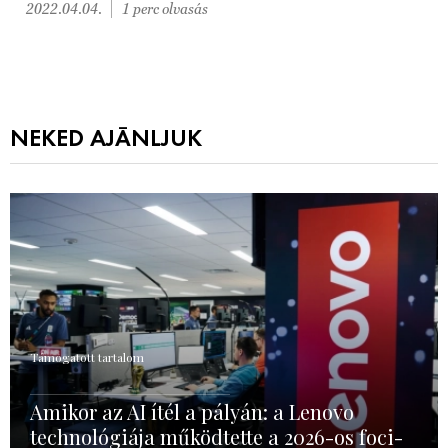
2022.04.04.
1 perc olvasás
NEKED AJÁNLJUK
Támogatott tartalom
Amikor az AI ítél a pályán: a Lenovo
technológiája működtette a 2026-os foci-