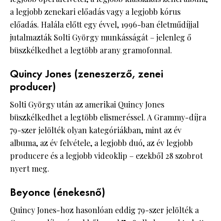
a legjobb zenekari előadás vagy a legjobb kórus
előadás. Halála előtt egy évvel, 1996-ban életműdíjjal
jutalmazták Solti György munkásságát – jelenleg ő
büszkélkedhet a legtöbb arany gramofonnal.
Quincy Jones (zeneszerző, zenei
producer)
Solti György után az amerikai Quincy Jones
büszkélkedhet a legtöbb elismeréssel. A Grammy-díjra
79-szer jelölték olyan kategóriákban, mint az év
albuma, az év felvétele, a legjobb duó, az év legjobb
producere és a legjobb videoklip – ezekből 28 szobrot
nyert meg.
Beyonce (énekesnő)
Quincy Jones-hoz hasonlóan eddig 79-szer jelölték a