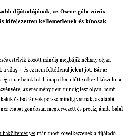
sabb díjátadójának, az Oscar-gála vörös
s kifejezetten kellemetlenek és kínosak
sés estélyik között mindig megbújik néhány olyan
a világ – és ez nem feltétlenül jelent jót. Bár az
sége már hetekkel, hónapokkal előtte elkezd készülni a
dezvényére, az eredmény nem mindig lesz olyan, mint
, bakik és botrányok persze mindig vannak, az alábbi
jner csapat gondosan megtervezett és precíz, ámde balul
ruhakölteményei
után most következzenek a díjátadó