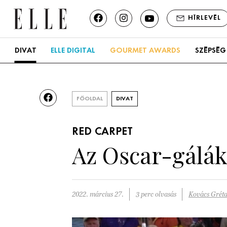
HÍRLEVÉL
DIVAT
ELLE DIGITAL
GOURMET AWARDS
SZÉPSÉG
FŐOLDAL
DIVAT
RED CARPET
Az Oscar-gálák
2022. március 27.
3 perc olvasás
Kovács Grét