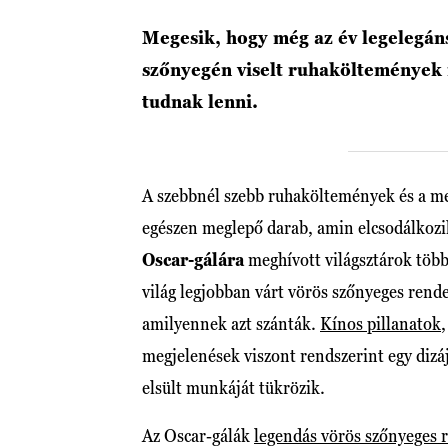
Megesik, hogy még az év legelegán
szőnyegén viselt ruhaköltemények i
tudnak lenni.
A szebbnél szebb ruhaköltemények és a me
egészen meglepő darab, amin elcsodálkozik 
Oscar-gálára
meghívott világsztárok több
világ legjobban várt vörös szőnyeges ren
amilyennek azt szánták.
Kínos pillanatok
megjelenések viszont rendszerint egy dizá
elsült munkáját tükrözik.
Az Oscar-gálák
legendás vörös szőnyeges 