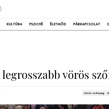
KULTÚRA
PSZICHÉ
ÉLETMÓD
PÁRKAPCSOLAT
 legrosszabb vörös sz
a
vörös szőnyeg
d