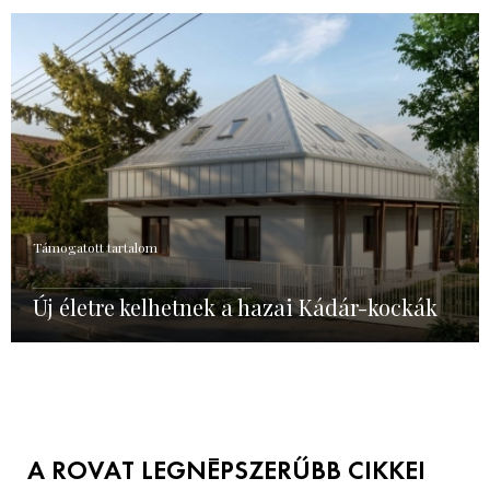
Támogatott tartalom
Új életre kelhetnek a hazai Kádár-kockák
A ROVAT LEGNÉPSZERŰBB CIKKEI