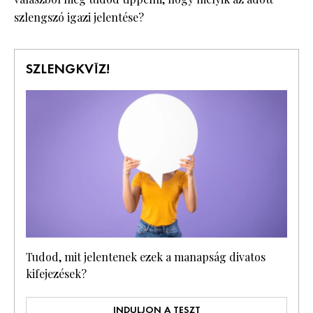
szlengszó igazi jelentése?
SZLENGKVÍZ!
Tudod, mit jelentenek ezek a manapság divatos
kifejezések?
INDULJON A TESZT