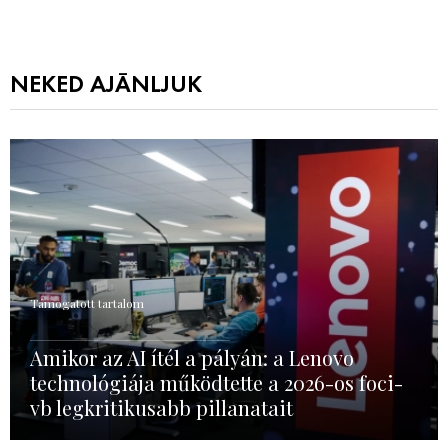
NEKED AJÁNLJUK
Támogatott tartalom
Amikor az AI ítél a pályán: a Lenovo
technológiája működtette a 2026-os foci-
vb legkritikusabb pillanatait