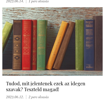
2023.06.14.
1 perc olvasás
Tudod, mit jelentenek ezek az idegen
szavak? Teszteld magad!
2023.06.12.
2 perc olvasás