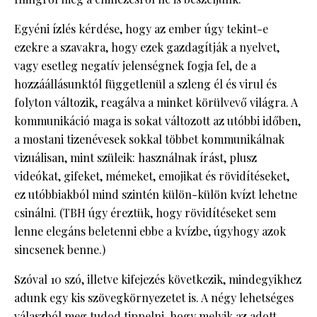
Egyéni ízlés kérdése, hogy az ember úgy tekint-e
ezekre a szavakra, hogy ezek gazdagítják a nyelvet,
vagy esetleg negatív jelenségnek fogja fel, de a
hozzáállásunktól függetlenül a szleng él és virul és
folyton változik, reagálva a minket körülvevő világra. A
kommunikáció maga is sokat változott az utóbbi időben,
a mostani tizenévesek sokkal többet kommunikálnak
vizuálisan, mint szüleik: használnak írást, plusz
videókat, gifeket, mémeket, emojikat és rövidítéseket,
ez utóbbiakból mind szintén külön-külön kvízt lehetne
csinálni. (TBH úgy éreztük, hogy rövidítéseket sem
lenne elegáns beletenni ebbe a kvízbe, úgyhogy azok
sincsenek benne.)
Szóval 10 szó, illetve kifejezés következik, mindegyikhez
adunk egy kis szövegkörnyezetet is. A négy lehetséges
válaszból meg tudod tippelni, hogy melyik az adott