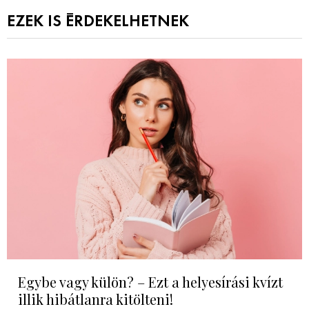
EZEK IS ÉRDEKELHETNEK
Egybe vagy külön? – Ezt a helyesírási kvízt
illik hibátlanra kitölteni!