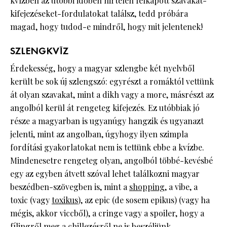
kvízben az utóbbi időben hirtelen felkapott szavakat-
kifejezéseket-fordulatokat találsz, tedd próbára
magad, hogy tudod-e mindről, hogy mit jelentenek!
SZLENGKVÍZ
Érdekesség, hogy a magyar szlengbe két nyelvből
került be sok új szlengszó: egyrészt a romáktól vettünk
át olyan szavakat, mint a dikh vagy a more, másrészt az
angolból kerül át rengeteg kifejezés. Ez utóbbiak jó
része a magyarban is ugyanúgy hangzik és ugyanazt
jelenti, mint az angolban, úgyhogy ilyen szimpla
fordítási gyakorlatokat nem is tettünk ebbe a kvízbe.
Mindenesetre rengeteg olyan, angolból többé-kevésbé
egy az egyben átvett szóval lehet találkozni magyar
beszédben-szövegben is, mint a
shopping
, a vibe, a
toxic (vagy
toxikus
), az epic (de sosem epikus) (vagy ha
mégis, akkor viccből), a cringe vagy a spoiler, hogy a
fílingről meg a chillezésről ne is beszéljünk.