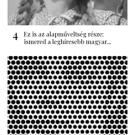
4
Ez is az alapműveltség része:
ismered a leghíresebb magyar...