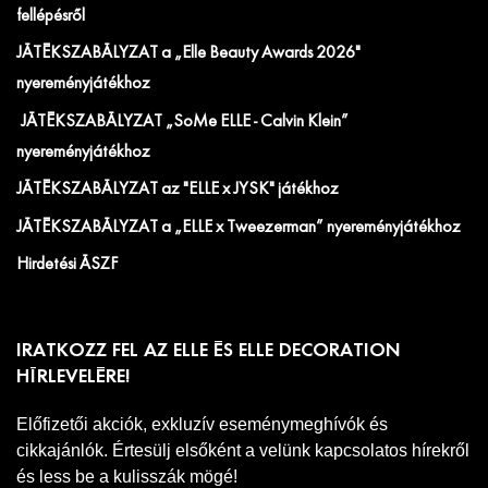
fellépésről
JÁTÉKSZABÁLYZAT a „Elle Beauty Awards 2026"
nyereményjátékhoz
JÁTÉKSZABÁLYZAT „SoMe ELLE - Calvin Klein”
nyereményjátékhoz
JÁTÉKSZABÁLYZAT az "ELLE x JYSK" játékhoz
JÁTÉKSZABÁLYZAT a „ELLE x Tweezerman” nyereményjátékhoz
Hirdetési ÁSZF
IRATKOZZ FEL AZ ELLE ÉS ELLE DECORATION
HÍRLEVELÉRE!
Előfizetői akciók, exkluzív eseménymeghívók és
cikkajánlók. Értesülj elsőként a velünk kapcsolatos hírekről
és less be a kulisszák mögé!