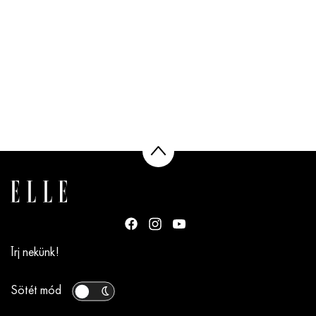
Írj nekünk!
Sötét mód