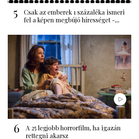
5
Csak az emberek 1 százaléka ismeri
fel a képen megbújó hírességet -...
6
A 25 legjobb horrorfilm, ha igazán
rettegni akarsz