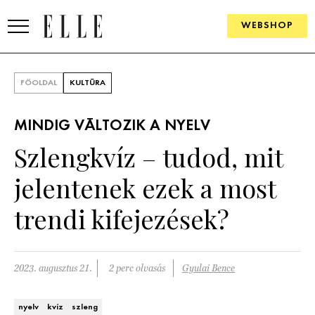
WEBSHOP
DIVAT
FŐOLDAL
KULTÚRA
ELLE DIGITAL
MINDIG VÁLTOZIK A NYELV
GOURMET AWARDS
Szlengkvíz – tudod, mit
SZÉPSÉG
jelentenek ezek a most
KULTÚRA
trendi kifejezések?
PSZICHÉ
2023. augusztus 21.
2 perc olvasás
Gyulai Bence
ÉLETMÓD
PÁRKAPCSOLAT
nyelv
kvíz
szleng