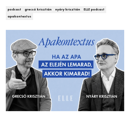
DECOR
podcast
grecsó krisztián
nyáry krisztián
ELLE podcast
apakontextus
Hírek
HOROSZKÓP
Trendek
SZTÁRHÍREK
Szobák
BUSINESS
Ötletek
ANYA
Szép terek
AWARDS
BEAUTY AWARDS
EVENT
WEBSHOP