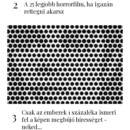
2
A 25 legjobb horrorfilm, ha igazán
rettegni akarsz
Csak az emberek 1 százaléka ismeri
3
fel a képen megbújó hírességet -
neked...