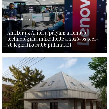
Támogatott tartalom
Amikor az AI ítél a pályán: a Lenovo
technológiája működtette a 2026-os foci-
vb legkritikusabb pillanatait