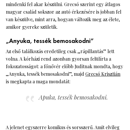
mindenki fel akar készülni. Grecsó szerint egy átlagos
magyar család sokszor az autó érkezésére is jobban fel
van készülve, mint arra, hogyan változik meg az élete,
amikor gyereke születik.
„Anyuka, tessék bemosakodni”
Az első találkozás eredetileg csak „rápillantás” lett
volna. A kórházi rend azonban gyorsan felülírta a
fokozatosságot: a főnővér előbb Juditnak mondta, hogy
„Anyuka, tessék bemosakodni”, majd
Grecsó Krisztián
is megkapta a maga mondatát:
Apuka, tessék bemosakodni.
A jelenet egyszerre komikus és sorsszerű. Amit elvileg