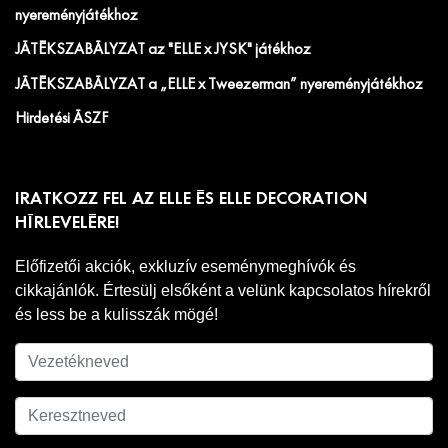
nyereményjátékhoz
JÁTÉKSZABÁLYZAT az "ELLE x JYSK" játékhoz
JÁTÉKSZABÁLYZAT a „ELLE x Tweezerman” nyereményjátékhoz
Hirdetési ÁSZF
IRATKOZZ FEL AZ ELLE ÉS ELLE DECORATION
HÍRLEVELÉRE!
Előfizetői akciók, exkluzív eseménymeghívók és
cikkajánlók. Értesülj elsőként a velünk kapcsolatos hírekről
és less be a kulisszák mögé!