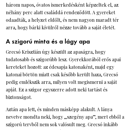
három napos, óvatos ismerkedésként képzeltek el, az
néhány perc alatt családdá rendeződött. A gyereket
odaadták, a helyzet eldőlt, és nem nagyon maradt tér
arra, hogy bárki kívülről nézze tovább a saját életét.
A szigorú minta és a lágy apa
Grecsó Krisztián úgy készült az apaságra, hogy
tudatosabb és szigorúbb lesz. Gyerekkorából erős apai
kereteket hozott: az édesapja katonaként, majd egy
katonai börtön miatt csak később került haza, Grecsó
pedig emlékszik arra, milyen volt megismerni a saját
apját. Ez a szigor egyszerre adott neki tartást és
biztonságot.
Aztán apa lett, és minden másképp alakult. A lánya
nevetve mondta neki, hogy „szegény apa”, mert ebből a
szigorú tervből nem sok valósult meg. Grecsó inkább