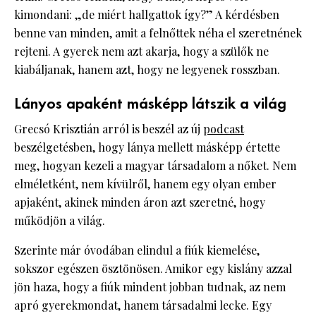
kimondani: „de miért hallgattok így?” A kérdésben
benne van minden, amit a felnőttek néha el szeretnének
rejteni. A gyerek nem azt akarja, hogy a szülők ne
kiabáljanak, hanem azt, hogy ne legyenek rosszban.
Lányos apaként másképp látszik a világ
Grecsó Krisztián arról is beszél az új
podcast
beszélgetésben, hogy lánya mellett másképp értette
meg, hogyan kezeli a magyar társadalom a nőket. Nem
elméletként, nem kívülről, hanem egy olyan ember
apjaként, akinek minden áron azt szeretné, hogy
működjön a világ.
Szerinte már óvodában elindul a fiúk kiemelése,
sokszor egészen ösztönösen. Amikor egy kislány azzal
jön haza, hogy a fiúk mindent jobban tudnak, az nem
apró gyerekmondat, hanem társadalmi lecke. Egy