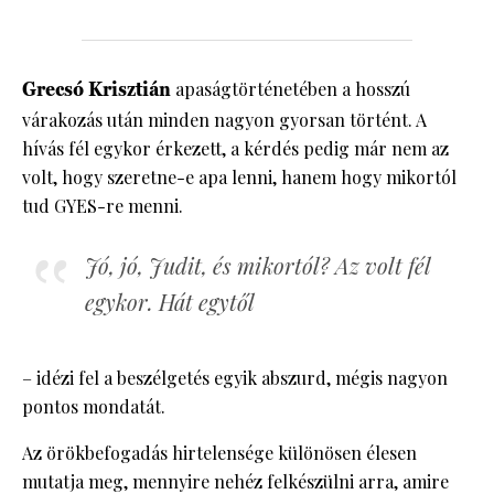
Grecsó Krisztián
apaságtörténetében a hosszú
várakozás után minden nagyon gyorsan történt. A
hívás fél egykor érkezett, a kérdés pedig már nem az
volt, hogy szeretne-e apa lenni, hanem hogy mikortól
tud GYES-re menni.
Jó, jó, Judit, és mikortól? Az volt fél
egykor. Hát egytől
– idézi fel a beszélgetés egyik abszurd, mégis nagyon
pontos mondatát.
Az örökbefogadás hirtelensége különösen élesen
mutatja meg, mennyire nehéz felkészülni arra, amire