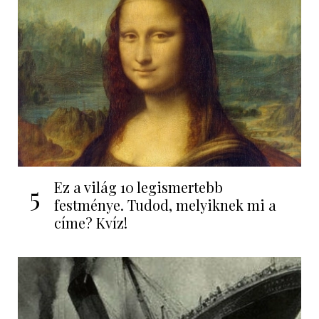
Ez a világ 10 legismertebb
5
festménye. Tudod, melyiknek mi a
címe? Kvíz!