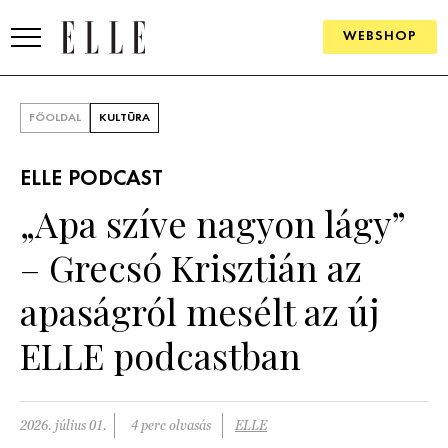
WEBSHOP
DIVAT
FŐOLDAL
KULTÚRA
ELLE DIGITAL
ELLE PODCAST
GOURMET AWARDS
„Apa szíve nagyon lágy”
SZÉPSÉG
– Grecsó Krisztián az
KULTÚRA
apaságról mesélt az új
PSZICHÉ
ELLE podcastban
ÉLETMÓD
2026. július 01.
4 perc olvasás
ELLE
PÁRKAPCSOLAT