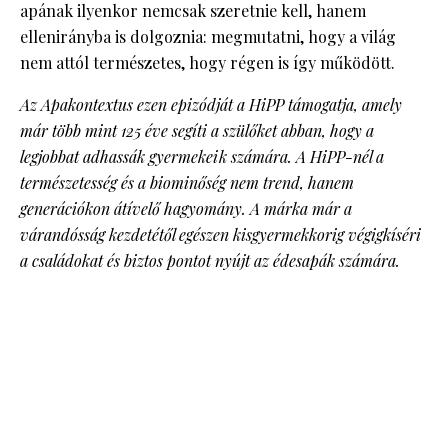
apának ilyenkor nemcsak szeretnie kell, hanem
ellenirányba is dolgoznia: megmutatni, hogy a világ
nem attól természetes, hogy régen is így működött.
Az Apakontextus ezen epizódját a HiPP támogatja, amely
már több mint 125 éve segíti a szülőket abban, hogy a
legjobbat adhassák gyermekeik számára. A HiPP-nél a
természetesség és a biominőség nem trend, hanem
generációkon átívelő hagyomány. A márka már a
várandósság kezdetétől egészen kisgyermekkorig végigkíséri
a családokat és biztos pontot nyújt az édesapák számára.