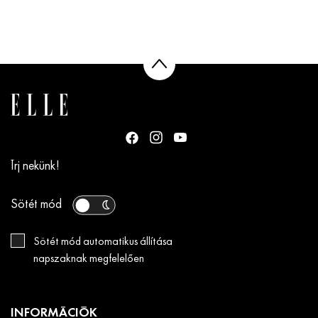
Írj nekünk!
Sötét mód
Sötét mód automatikus állítása
napszaknak megfelelően
INFORMÁCIÓK