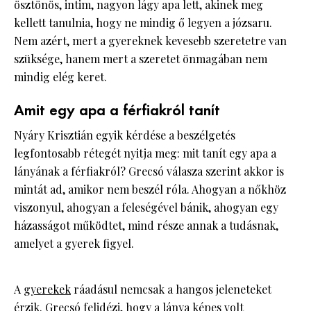
ösztönös, intim, nagyon lágy apa lett, akinek meg
kellett tanulnia, hogy ne mindig ő legyen a józsaru.
Nem azért, mert a gyereknek kevesebb szeretetre van
szüksége, hanem mert a szeretet önmagában nem
mindig elég keret.
Amit egy apa a férfiakról tanít
Nyáry Krisztián egyik kérdése a beszélgetés
legfontosabb rétegét nyitja meg: mit tanít egy apa a
lányának a férfiakról? Grecsó válasza szerint akkor is
mintát ad, amikor nem beszél róla. Ahogyan a nőkhöz
viszonyul, ahogyan a feleségével bánik, ahogyan egy
házasságot működtet, mind része annak a tudásnak,
amelyet a gyerek figyel.
A
gyerekek
ráadásul nemcsak a hangos jeleneteket
érzik. Grecsó felidézi, hogy a lánya képes volt