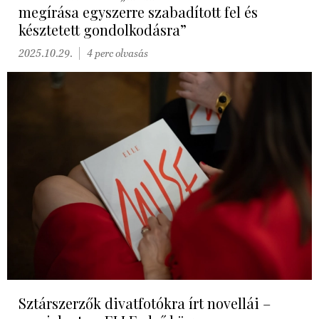
megírása egyszerre szabadított fel és
késztetett gondolkodásra”
2025.10.29.
4 perc olvasás
Sztárszerzők divatfotókra írt novellái –