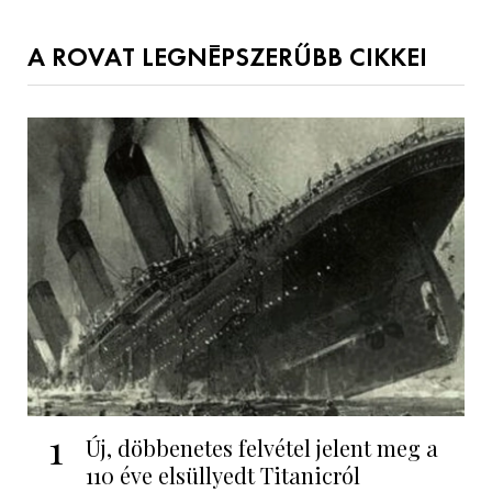
A ROVAT LEGNÉPSZERŰBB CIKKEI
1
Új, döbbenetes felvétel jelent meg a
110 éve elsüllyedt Titanicról