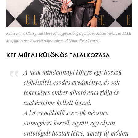
Rubin Kat, a Glossy and More Kft. ügyvezető igazgatója és Mádai Vivien, az ELLE
Magyarország főszerkesztője a könyvvel (Fotó: Rácz Tamás)
KÉT MŰFAJ KÜLÖNÖS TALÁLKOZÁSA
A nem mindennapi könyv egy hosszú
előkészítés csodás eredménye, és sok
tehetséges ember alkotó energiája és
szakértelme kellett hozzá.
A közreműködő szerzők névsora
önmagáért beszél, együtt egy olyan
antológiát hoztak létre, amely új módon