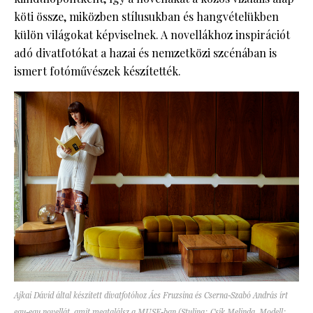
köti össze, miközben stílusukban és hangvételükben
külön világokat képviselnek. A novellákhoz inspirációt
adó divatfotókat a hazai és nemzetközi szcénában is
ismert fotóművészek készítették.
Ajkai Dávid által készített divatfotóhoz Ács Fruzsina és Cserna-Szabó András írt
egy-egy novellát, amit megtalálsz a MUSE-ban (Styling: Csík Melinda, Modell: