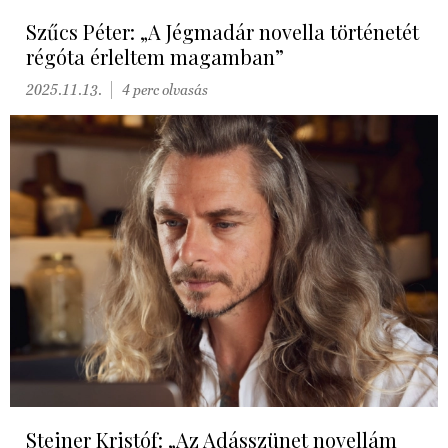
Szűcs Péter: „A Jégmadár novella történetét
régóta érleltem magamban”
2025.11.13.
4 perc olvasás
Steiner Kristóf: „Az Adásszünet novellám