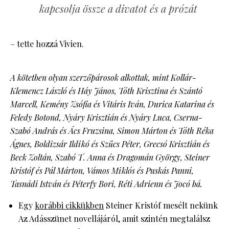
kapcsolja össze a divatot és a prózát
– tette hozzá Vivien.
A kötetben olyan szerzőpárosok alkottak, mint Kollár-
Klemencz László és Háy János, Tóth Krisztina és Szántó
Marcell, Kemény Zsófia és Vitáris Iván, Durica Katarina és
Feledy Botond, Nyáry Krisztián és Nyáry Luca, Cserna-
Szabó András és Ács Fruzsina, Simon Márton és Tóth Réka
Ágnes, Boldizsár Ildikó és Szűcs Péter, Grecsó Krisztián és
Beck Zoltán, Szabó T. Anna és Dragomán György, Steiner
Kristóf és Pál Márton, Vámos Miklós és Puskás Panni,
Tasnádi István és Péterfy Bori, Réti Adrienn és Jocó bá.
Egy
korábbi cikkükben
Steiner Kristóf mesélt nekünk
Az Adásszünet novellájáról, amit szintén megtalálsz