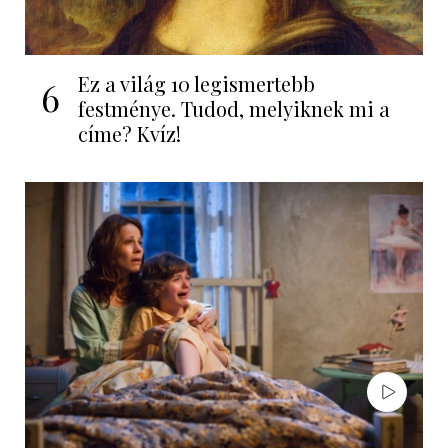
Ez a világ 10 legismertebb
6
festménye. Tudod, melyiknek mi a
címe? Kvíz!