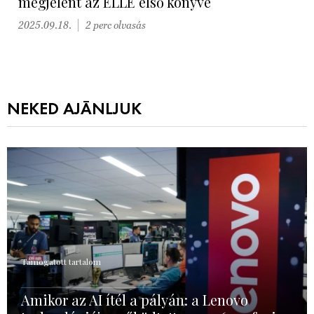
megjelent az ELLE első könyve
2025.09.18.
2 perc olvasás
NEKED AJÁNLJUK
Támogatott tartalom
Amikor az AI ítél a pályán: a Lenovo