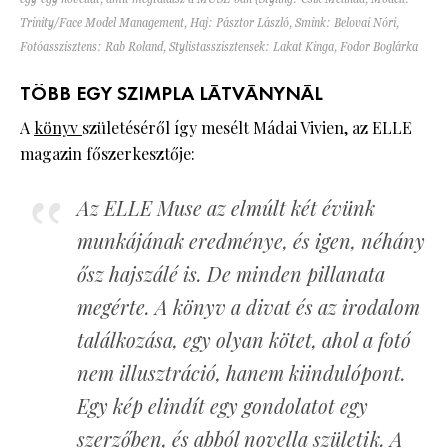
Trinity/Face Model Management, Haj: Pásztor László, Smink: Belovai Nóri,
Fotóasszisztens: Rab Roland, Stylistasszisztensek: Lakat Kinga, Fodor Boglárka
TÖBB EGY SZIMPLA LÁTVÁNYNÁL
A
könyv
születéséről így mesélt Mádai Vivien, az ELLE
magazin főszerkesztője:
Az ELLE Muse az elmúlt két évünk
munkájának eredménye, és igen, néhány
ősz hajszálé is. De minden pillanata
megérte. A könyv a divat és az irodalom
találkozása, egy olyan kötet, ahol a fotó
nem illusztráció, hanem kiindulópont.
Egy kép elindít egy gondolatot egy
szerzőben, és abból novella születik. A