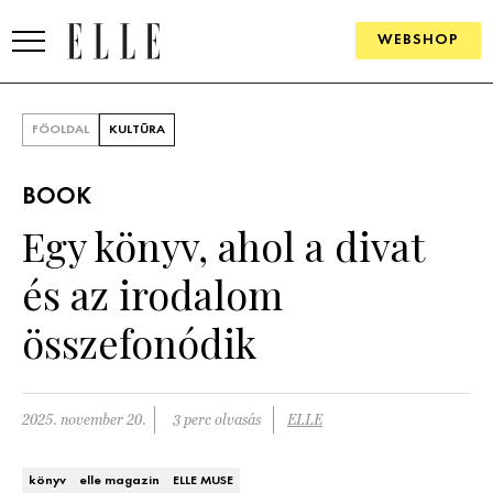
WEBSHOP
DIVAT
FŐOLDAL
KULTÚRA
ELLE DIGITAL
BOOK
GOURMET AWARDS
Egy könyv, ahol a divat
SZÉPSÉG
és az irodalom
KULTÚRA
összefonódik
PSZICHÉ
2025. november 20.
3 perc olvasás
ELLE
ÉLETMÓD
PÁRKAPCSOLAT
könyv
elle magazin
ELLE MUSE