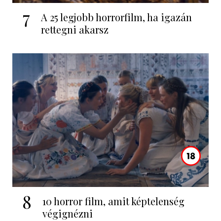
7
A 25 legjobb horrorfilm, ha igazán
rettegni akarsz
8
10 horror film, amit képtelenség
végignézni