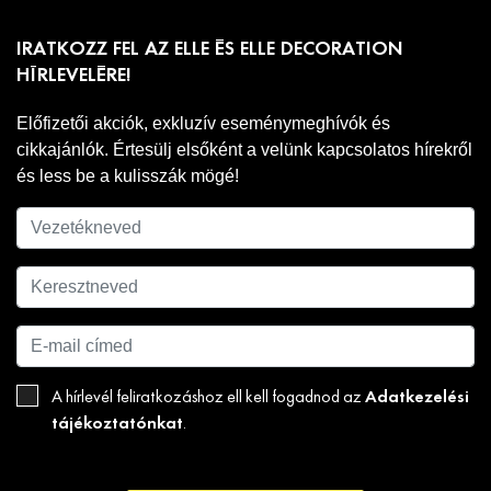
IRATKOZZ FEL AZ ELLE ÉS ELLE DECORATION
HÍRLEVELÉRE!
Előfizetői akciók, exkluzív eseménymeghívók és
cikkajánlók. Értesülj elsőként a velünk kapcsolatos hírekről
és less be a kulisszák mögé!
Adatkezelési
A hírlevél feliratkozáshoz ell kell fogadnod az
tájékoztatónkat
.