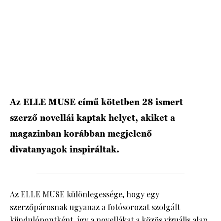
HÍRLEVÉL
Az ELLE MUSE című kötetben 28 ismert
szerző novellái kaptak helyet, akiket a
magazinban korábban megjelenő
divatanyagok inspiráltak.
Az ELLE MUSE különlegessége, hogy egy
szerzőpárosnak ugyanaz a fotósorozat szolgált
kiindulópontként, így a novellákat a közös vizuális alap