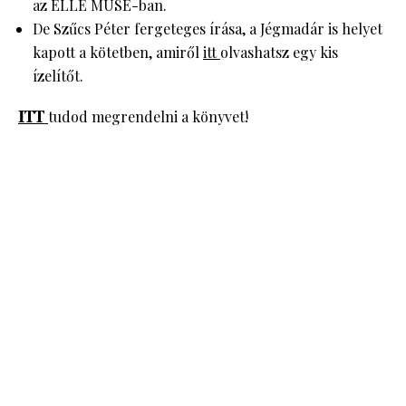
az ELLE MUSE-ban.
De Szűcs Péter fergeteges írása, a Jégmadár is helyet
kapott a kötetben, amiről
itt
olvashatsz egy kis
ízelítőt.
ITT
tudod megrendelni a könyvet!