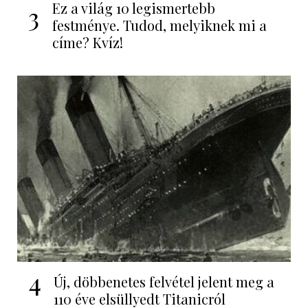
Ez a világ 10 legismertebb
3
festménye. Tudod, melyiknek mi a
címe? Kvíz!
4
Új, döbbenetes felvétel jelent meg a
110 éve elsüllyedt Titanicról