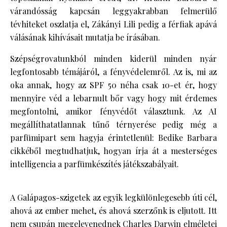
várandósság kapcsán leggyakrabban felmerülő
tévhiteket oszlatja el, Zákányi Lili pedig a férfiak apává
válásának kihívásait mutatja be írásában.
Szépségrovatunkból minden kiderül minden nyár
legfontosabb témájáról, a fényvédelemről. Az is, mi az
oka annak, hogy az SPF 50 néha csak 10-et ér, hogy
mennyire véd a lebarnult bőr vagy hogy mit érdemes
megfontolni, amikor fényvédőt választunk. Az AI
megállíthatatlannak tűnő térnyerése pedig még a
parfümipart sem hagyja érintetlenül: Bedike Barbara
cikkéből megtudhatjuk, hogyan írja át a mesterséges
intelligencia a parfümkészítés játékszabályait.
A Galápagos-szigetek az egyik legkülönlegesebb úti cél,
ahová az ember mehet, és ahová szerzőnk is eljutott. Itt
nem csupán megelevenednek Charles Darwin elméletei