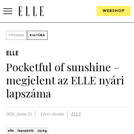
WEBSHOP
DIVAT
FŐOLDAL
KULTÚRA
ELLE DIGITAL
ELLE
GOURMET AWARDS
Pocketful of sunshine –
SZÉPSÉG
megjelent az ELLE nyári
KULTÚRA
lapszáma
PSZICHÉ
2026. június 23.
4 perc olvasás
ELLE
ÉLETMÓD
PÁRKAPCSOLAT
elle
lapajánló
újság