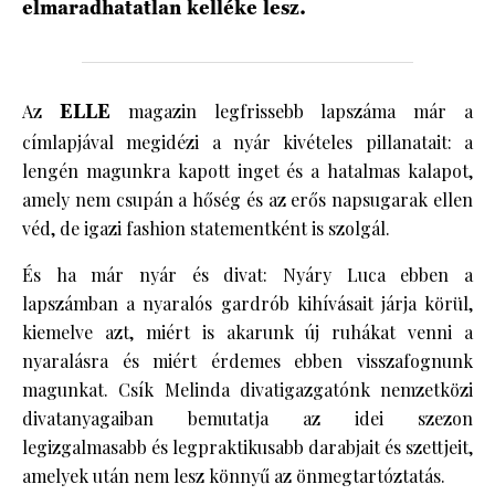
elmaradhatatlan kelléke lesz.
Az
ELLE
magazin legfrissebb lapszáma már a
címlapjával megidézi a nyár kivételes pillanatait: a
lengén magunkra kapott inget és a hatalmas kalapot,
amely nem csupán a hőség és az erős napsugarak ellen
véd, de igazi fashion statementként is szolgál.
És ha már nyár és divat: Nyáry Luca ebben a
lapszámban a nyaralós gardrób kihívásait járja körül,
kiemelve azt, miért is akarunk új ruhákat venni a
nyaralásra és miért érdemes ebben visszafognunk
magunkat. Csík Melinda divatigazgatónk nemzetközi
divatanyagaiban bemutatja az idei szezon
legizgalmasabb és legpraktikusabb darabjait és szettjeit,
amelyek után nem lesz könnyű az önmegtartóztatás.