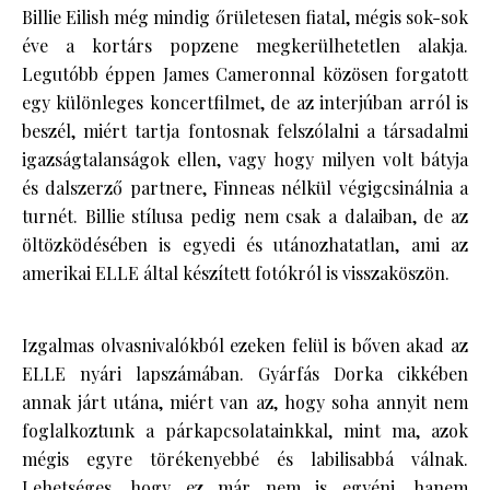
Billie Eilish még mindig őrületesen fiatal, mégis sok-sok
éve a kortárs popzene megkerülhetetlen alakja.
Legutóbb éppen James Cameronnal közösen forgatott
egy különleges koncertfilmet, de az interjúban arról is
beszél, miért tartja fontosnak felszólalni a társadalmi
igazságtalanságok ellen, vagy hogy milyen volt bátyja
és dalszerző partnere, Finneas nélkül végigcsinálnia a
turnét. Billie stílusa pedig nem csak a dalaiban, de az
öltözködésében is egyedi és utánozhatatlan, ami az
amerikai ELLE által készített fotókról is visszaköszön.
Izgalmas olvasnivalókból ezeken felül is bőven akad az
ELLE nyári lapszámában. Gyárfás Dorka cikkében
annak járt utána, miért van az, hogy soha annyit nem
foglalkoztunk a párkapcsolatainkkal, mint ma, azok
mégis egyre törékenyebbé és labilisabbá válnak.
Lehetséges, hogy ez már nem is egyéni, hanem