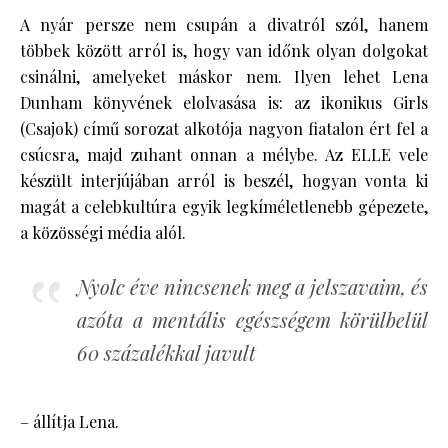
A nyár persze nem csupán a divatról szól, hanem
többek között arról is, hogy van időnk olyan dolgokat
csinálni, amelyeket máskor nem. Ilyen lehet Lena
Dunham könyvének elolvasása is: az ikonikus Girls
(Csajok) című sorozat alkotója nagyon fiatalon ért fel a
csúcsra, majd zuhant onnan a mélybe. Az ELLE vele
készült interjújában arról is beszél, hogyan vonta ki
magát a celebkultúra egyik legkíméletlenebb gépezete,
a közösségi média alól.
Nyolc éve nincsenek meg a jelszavaim, és
azóta a mentális egészségem körülbelül
60 százalékkal javult
– állítja Lena.