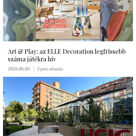
Art & Play: az ELLE Decoration legfrissebb
száma játékra hív
2026.06.05.
3 perc olvasás