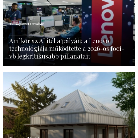
Támogatott tartalom
Amikor az AI ítél a pályán: a Lenovo
technológiája működtette a 2026-os foci-
vb legkritikusabb pillanatait
Támogatott tartalom