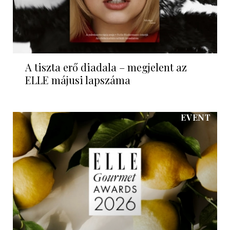
A tiszta erő diadala – megjelent az
ELLE májusi lapszáma
EVENT