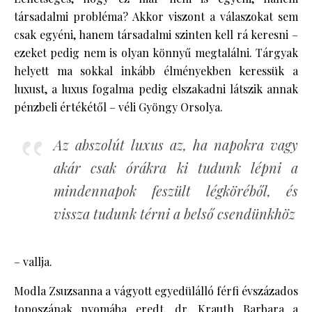
társadalmi probléma? Akkor viszont a válaszokat sem
csak egyéni, hanem társadalmi szinten kell rá keresni –
ezeket pedig nem is olyan könnyű megtalálni. Tárgyak
helyett ma sokkal inkább élményekben keressük a
luxust, a luxus fogalma pedig elszakadni látszik annak
pénzbeli értékétől – véli Gyöngy Orsolya.
Az abszolút luxus az, ha napokra vagy
akár csak órákra ki tudunk lépni a
mindennapok feszült légköréből, és
vissza tudunk térni a belső csendünkhöz
– vallja.
Modla Zsuzsanna a vágyott egyedülálló férfi évszázados
toposzának nyomába eredt, dr. Krauth Barbara a