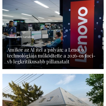
Támogatott tartalom
Amikor az AI ítél a pályán: a Lenovo
technológiája működtette a 2026-os foci-
vb legkritikusabb pillanatait