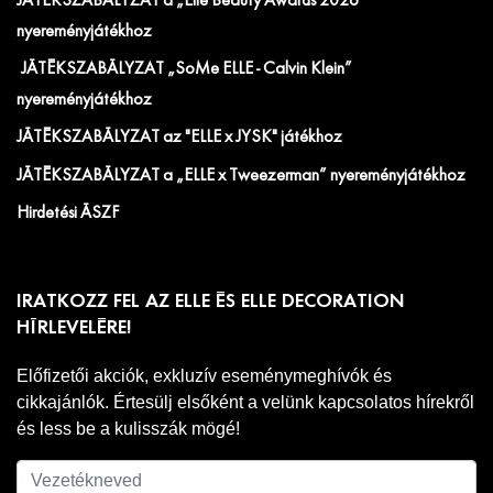
JÁTÉKSZABÁLYZAT a „Elle Beauty Awards 2026"
nyereményjátékhoz
JÁTÉKSZABÁLYZAT „SoMe ELLE - Calvin Klein”
nyereményjátékhoz
JÁTÉKSZABÁLYZAT az "ELLE x JYSK" játékhoz
JÁTÉKSZABÁLYZAT a „ELLE x Tweezerman” nyereményjátékhoz
Hirdetési ÁSZF
IRATKOZZ FEL AZ ELLE ÉS ELLE DECORATION
HÍRLEVELÉRE!
Előfizetői akciók, exkluzív eseménymeghívók és
cikkajánlók. Értesülj elsőként a velünk kapcsolatos hírekről
és less be a kulisszák mögé!