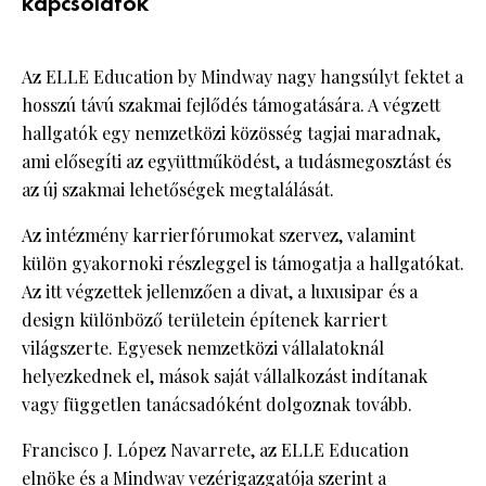
kapcsolatok
Az ELLE Education by Mindway nagy hangsúlyt fektet a
hosszú távú szakmai fejlődés támogatására. A végzett
hallgatók egy nemzetközi közösség tagjai maradnak,
ami elősegíti az együttműködést, a tudásmegosztást és
az új szakmai lehetőségek megtalálását.
Az intézmény karrierfórumokat szervez, valamint
külön gyakornoki részleggel is támogatja a hallgatókat.
Az itt végzettek jellemzően a divat, a luxusipar és a
design különböző területein építenek karriert
világszerte. Egyesek nemzetközi vállalatoknál
helyezkednek el, mások saját vállalkozást indítanak
vagy független tanácsadóként dolgoznak tovább.
Francisco J. López Navarrete, az ELLE Education
elnöke és a Mindway vezérigazgatója szerint a