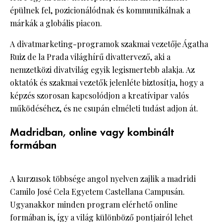
épülnek fel, pozicionálódnak és kommunikálnak a
márkák a globális piacon.
A divatmarketing-programok szakmai vezetője Ágatha
Ruiz de la Prada világhírű divattervező, aki a
nemzetközi divatvilág egyik legismertebb alakja. Az
oktatók és szakmai vezetők jelenléte biztosítja, hogy a
képzés szorosan kapcsolódjon a kreatívipar valós
működéséhez, és ne csupán elméleti tudást adjon át.
Madridban, online vagy kombinált
formában
A kurzusok többsége angol nyelven zajlik a madridi
Camilo José Cela Egyetem Castellana Campusán.
Ugyanakkor minden program elérhető online
formában is, így a világ különböző pontjairól lehet