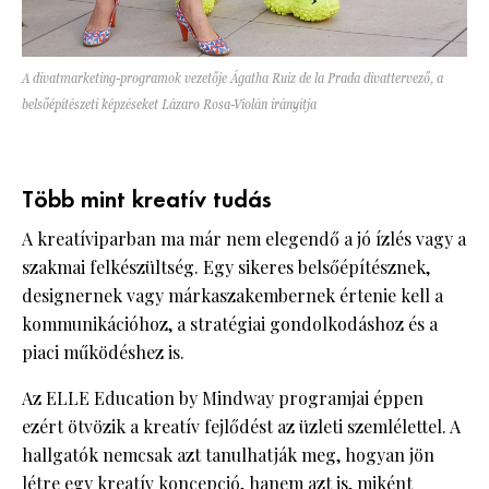
A divatmarketing-programok vezetője Ágatha Ruiz de la Prada divattervező, a
belsőépítészeti képzéseket Lázaro Rosa-Violán irányítja
Több mint kreatív tudás
A kreatíviparban ma már nem elegendő a jó ízlés vagy a
szakmai felkészültség. Egy sikeres belsőépítésznek,
designernek vagy márkaszakembernek értenie kell a
kommunikációhoz, a stratégiai gondolkodáshoz és a
piaci működéshez is.
Az ELLE Education by Mindway programjai éppen
ezért ötvözik a kreatív fejlődést az üzleti szemlélettel. A
hallgatók nemcsak azt tanulhatják meg, hogyan jön
létre egy kreatív koncepció, hanem azt is, miként