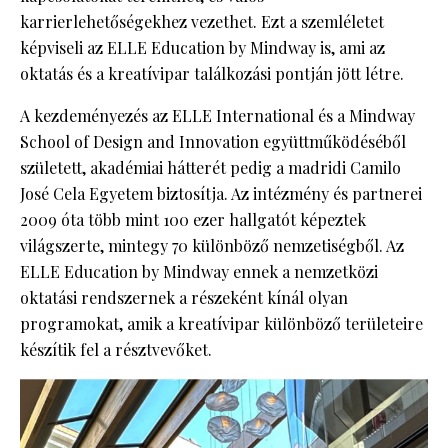
karrierlehetőségekhez vezethet. Ezt a szemléletet
képviseli az ELLE Education by Mindway is, ami az
oktatás és a kreatívipar találkozási pontján jött létre.
A kezdeményezés az ELLE International és a Mindway
School of Design and Innovation együttműködéséből
született, akadémiai hátterét pedig a madridi Camilo
José Cela Egyetem biztosítja. Az intézmény és partnerei
2009 óta több mint 100 ezer hallgatót képeztek
világszerte, mintegy 70 különböző nemzetiségből. Az
ELLE Education by Mindway ennek a nemzetközi
oktatási rendszernek a részeként kínál olyan
programokat, amik a kreatívipar különböző területeire
készítik fel a résztvevőket.