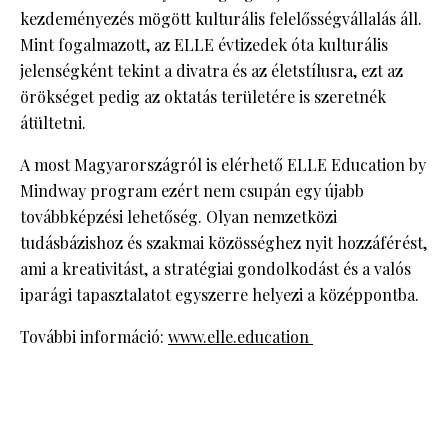
kezdeményezés mögött kulturális felelősségvállalás áll.
Mint fogalmazott, az ELLE évtizedek óta kulturális
jelenségként tekint a divatra és az életstílusra, ezt az
örökséget pedig az oktatás területére is szeretnék
átültetni.
A most Magyarországról is elérhető ELLE Education by
Mindway program ezért nem csupán egy újabb
továbbképzési lehetőség. Olyan nemzetközi
tudásbázishoz és szakmai közösséghez nyit hozzáférést,
ami a kreativitást, a stratégiai gondolkodást és a valós
iparági tapasztalatot egyszerre helyezi a középpontba.
További információ:
www.elle.education