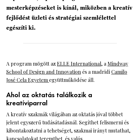
mesterképzéseket is kínál, miközben a kreatív
fejlődést üzleti és stratégiai szemlélettel
egészíti ki.
A program mögött az
ELLE International
, a
Mindway
School of Design and Innovation
és a madridi
Camilo
José Cela Egyetem
együttműködése áll.
Ahol az oktatás találkozik a
kreatíviparral
A kreatív szakmák világában az oktatás jóval többet
jelent egyszerű tudásátadásnál. Segíthet felismerni és
kibontakoztatni a tehetséget, szakmai irányt mutathat,
kapcsolatokat teremthet, és valós