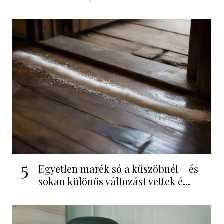
5
Egyetlen marék só a küszöbnél – és
sokan különös változást vettek é...