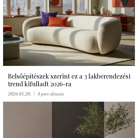
Belsőépítészek szerint ez a 3 lakberendezési
trend kifulladt 2026-ra
2026.01.20.
4 perc olvasás