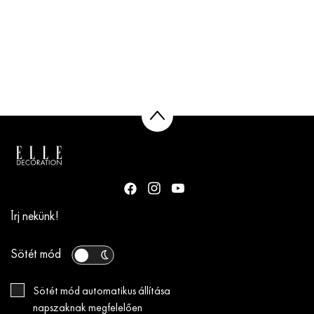
Írj nekünk!
Sötét mód
Sötét mód automatikus állítása
napszaknak megfelelően