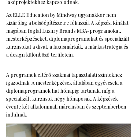
lakóprojektekhez kapcsolódnak.
Az ELLE Education by Mindway ugyanakkor nem
kizárólag a belsőépítészetre fókuszál. A képzési kínálat
magában foglal Luxury Brands MBA-programokat,
mesterképzéseket, diplomaprogramokat és specializált
kurzusokat a divat, a luxusmárkák, a márkastratégia és
a design különböző területein.
A programok eltérő szakmai tapasztalati szintekhez
igazodnak. A mesterképzések általában egyévesek, a
diplomaprogramok hat hónapig tartanak, míg a
specializált kurzusok négy hónaposak. A képzések
évente két alkalommal, márciusban és szeptemberben
indulnak.