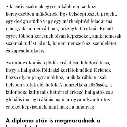
A kreatív szakmák egyre inkább nemzetközi
környezetben működnek. Egy belsőépítészeti projekt,
egy design stúdió vagy egy márkaépítési feladat ma
már gyakran nem áll meg országhatároknál. Emiatt
egyre többen keresnek olyan képzéseket, amik nemcsak
szakmai tudást adnak, hanem nemzetközi szemléletet
és kapcsolatokat is.
Az online oktatás fejlődése ráadásul lehetővé teszi,
hogy a hallgatók földrajzi korlátok nélkül férjenek
hozzá olyan programokhoz, amik korábban csak
helyben voltak elérhetők. A nemzetközi közösség, a
különböző kulturális háttérrel érkező hallgatók és a
globális iparági rálátás ma már ugyanolyan fontos
értéket képviselnek, mint maga a tananyag.
A diploma után is megmaradnak a