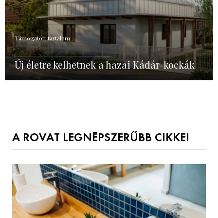
Támogatott tartalom
Új életre kelhetnek a hazai Kádár-kockák
A ROVAT LEGNÉPSZERŰBB CIKKEI