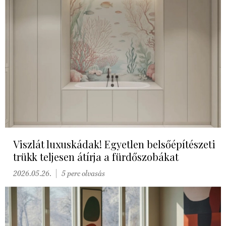
Viszlát luxuskádak! Egyetlen belsőépítészeti
trükk teljesen átírja a fürdőszobákat
2026.05.26.
5 perc olvasás