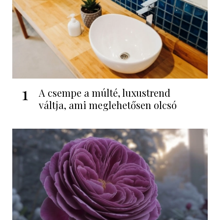
1
A csempe a múlté, luxustrend
váltja, ami meglehetősen olcsó