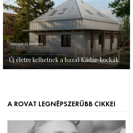
Támogatott tartalom
Új életre kelhetnek a hazai Kádár-kockák
A ROVAT LEGNÉPSZERŰBB CIKKEI