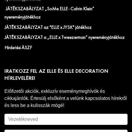
JÁTÉKSZABÁLYZAT „SoMe ELLE - Calvin Klein”
nyereményjátékhoz
JÁTÉKSZABÁLYZAT az "ELLE x JYSK" játékhoz
JÁTÉKSZABÁLYZAT a „ELLE x Tweezerman” nyereményjátékhoz
Hirdetési ÁSZF
IRATKOZZ FEL AZ ELLE ÉS ELLE DECORATION
HÍRLEVELÉRE!
Előfizetői akciók, exkluzív eseménymeghívók és
cikkajánlók. Értesülj elsőként a velünk kapcsolatos hírekről
és less be a kulisszák mögé!