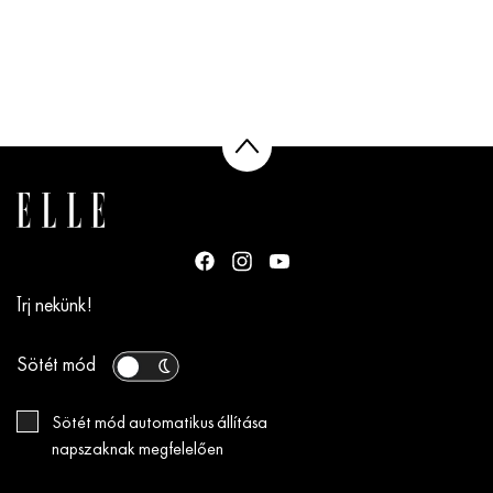
Írj nekünk!
Sötét mód
Sötét mód automatikus állítása
napszaknak megfelelően