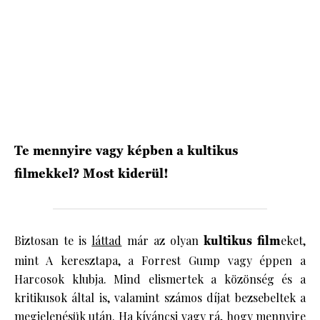
HÍRLEVÉL
Te mennyire vagy képben a kultikus
filmekkel? Most kiderül!
Biztosan te is
láttad
már az olyan
kultikus film
eket,
mint A keresztapa, a Forrest Gump vagy éppen a
Harcosok klubja. Mind elismertek a közönség és a
kritikusok által is, valamint számos díjat bezsebeltek a
megjelenésük után. Ha kíváncsi vagy rá, hogy mennyire