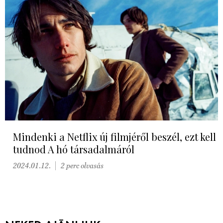
Mindenki a Netflix új filmjéről beszél, ezt kell
tudnod A hó társadalmáról
2024.01.12.
2 perc olvasás