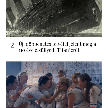
2
Új, döbbenetes felvétel jelent meg a
110 éve elsüllyedt Titanicról