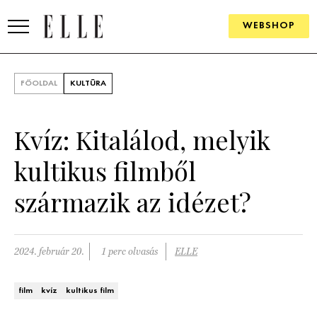
WEBSHOP
DIVAT
FŐOLDAL
KULTÚRA
ELLE DIGITAL
Kvíz: Kitalálod, melyik
GOURMET AWARDS
kultikus filmből
SZÉPSÉG
származik az idézet?
KULTÚRA
PSZICHÉ
2024. február 20.
1 perc olvasás
ELLE
ÉLETMÓD
film
kvíz
kultikus film
PÁRKAPCSOLAT