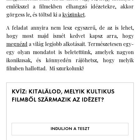
emlékszel a filmekben elhangzó idézetekre, akkor
görgess le, és töltsd ki a
kvízünket
.
A feladat annyira nem lesz egyszerű, de az is lehet,
hogy most majd ismét kedvet kapsz arra, hogy
megnézd
a világ legjobb alkotásait. Természetesen egy-
egy olyan mondatot is beletettünk, amelyek nagyon
ikonikusak, és könnyedén rájöhetsz, hogy melyik
filmben hallottad. Mi szurkolunk!
KVÍZ: KITALÁLOD, MELYIK KULTIKUS
FILMBŐL SZÁRMAZIK AZ IDÉZET?
INDULJON A TESZT