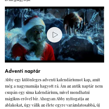
Adventi naptár
Abby egy különleges adventi kalendáriumot kap, amit
még a nagymamája hagyott rá. Ám az antik naptár nem
csupán egy sima kalendárium, mivel mondhatni
mágikus erővel bír. Ahogyan Abby nyitogatja az
ablakokat, úgy válik az élete egyre varázslatosabbá, új