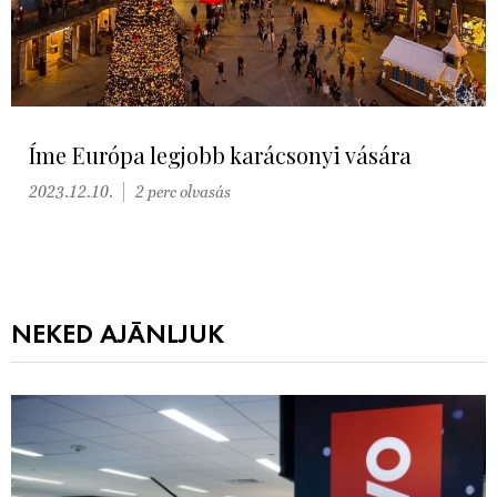
Íme Európa legjobb karácsonyi vására
2023.12.10.
2 perc olvasás
NEKED AJÁNLJUK