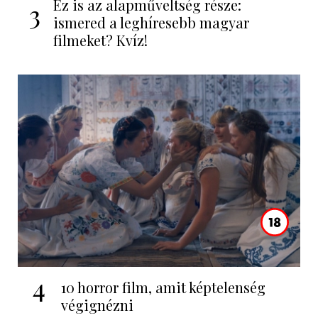
Ez is az alapműveltség része:
3
ismered a leghíresebb magyar
filmeket? Kvíz!
4
10 horror film, amit képtelenség
végignézni