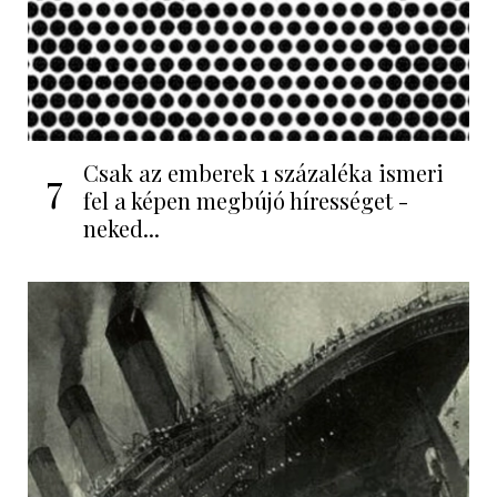
Csak az emberek 1 százaléka ismeri
7
fel a képen megbújó hírességet -
neked...