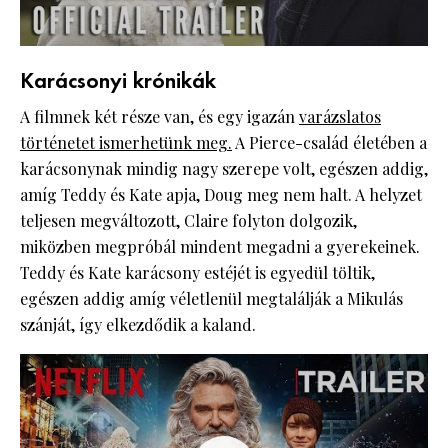
Karácsonyi krónikák
A filmnek két része van, és egy igazán
varázslatos
történetet ismerhetünk meg.
A Pierce-család életében a
karácsonynak mindig nagy szerepe volt, egészen addig,
amíg Teddy és Kate apja, Doug meg nem halt. A helyzet
teljesen megváltozott, Claire folyton dolgozik,
miközben megpróbál mindent megadni a gyerekeinek.
Teddy és Kate karácsony estéjét is egyedül töltik,
egészen addig amíg véletlenül megtalálják a Mikulás
szánját, így elkezdődik a kaland.