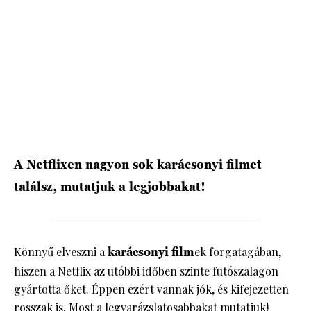
HÍRLEVÉL
A Netflixen nagyon sok karácsonyi filmet
találsz, mutatjuk a legjobbakat!
Könnyű elveszni a
karácsonyi film
ek forgatagában,
hiszen a Netflix az utóbbi időben szinte futószalagon
gyártotta őket. Éppen ezért vannak jók, és kifejezetten
rosszak is. Most a legvarázslatosabbakat mutatjuk!