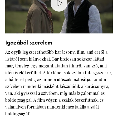
Igazából szerelem
Az
egyik legszerethetőbb
karácsonyi film, ami erről a
listáról sem hiányozhat. Bár biztosan sokszor láttad
már, tényleg egy megunhatatlan filmről van szó, ami
idén is előkerülhet. A történet sok szálon fut egyszerre,
a hátteret pedig az ünnepi időszak biztosítja. London
szívében mindenki másként készülődik a karácsonyra,
van, aki gyásszal a szívében, míg más izgalommal és
boldogsággal. A film végén a szálak összefutnak, és
valamilyen formában mindenki megtalálja a saját
boldogságát!