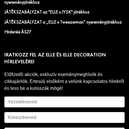
nyereményjátékhoz
JÁTÉKSZABÁLYZAT az "ELLE x JYSK" játékhoz
JÁTÉKSZABÁLYZAT a „ELLE x Tweezerman” nyereményjátékhoz
Hirdetési ÁSZF
IRATKOZZ FEL AZ ELLE ÉS ELLE DECORATION
HÍRLEVELÉRE!
Előfizetői akciók, exkluzív eseménymeghívók és
cikkajánlók. Értesülj elsőként a velünk kapcsolatos hírekről
és less be a kulisszák mögé!