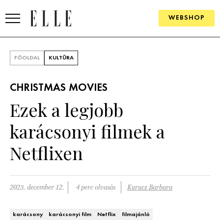
WEBSHOP
DIVAT
FŐOLDAL
KULTÚRA
ELLE DIGITAL
CHRISTMAS MOVIES
GOURMET AWARDS
Ezek a legjobb
SZÉPSÉG
karácsonyi filmek a
KULTÚRA
Netflixen
PSZICHÉ
2023. december 12.
4 perc olvasás
Kurucz Barbara
ÉLETMÓD
PÁRKAPCSOLAT
karácsony
karácsonyi film
Netflix
filmajánló