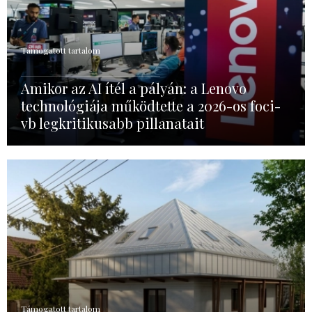
Támogatott tartalom
Amikor az AI ítél a pályán: a Lenovo
technológiája működtette a 2026-os foci-
vb legkritikusabb pillanatait
Támogatott tartalom