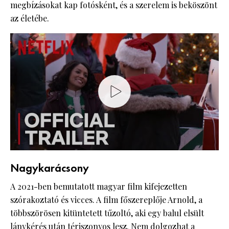
megbízásokat kap fotósként, és a szerelem is beköszönt
az életébe.
Nagykarácsony
A 2021-ben bemutatott magyar film kifejezetten
szórakoztató és vicces. A film főszereplője Arnold, a
többszörösen kitüntetett tűzoltó, aki egy balul elsült
lánykérés után tériszonyos lesz. Nem dolgozhat a