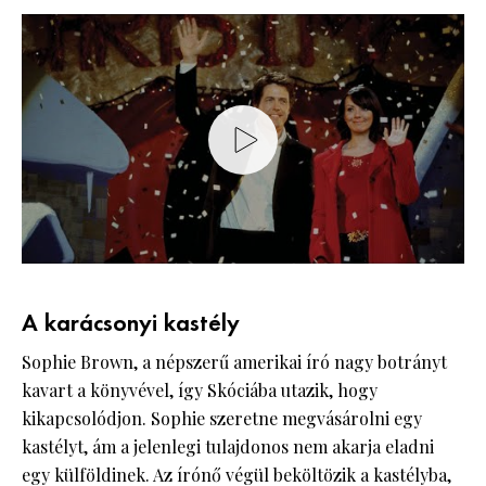
A karácsonyi kastély
Sophie Brown, a népszerű amerikai író nagy botrányt
kavart a könyvével, így Skóciába utazik, hogy
kikapcsolódjon. Sophie szeretne megvásárolni egy
kastélyt, ám a jelenlegi tulajdonos nem akarja eladni
egy külföldinek. Az írónő végül beköltözik a kastélyba,