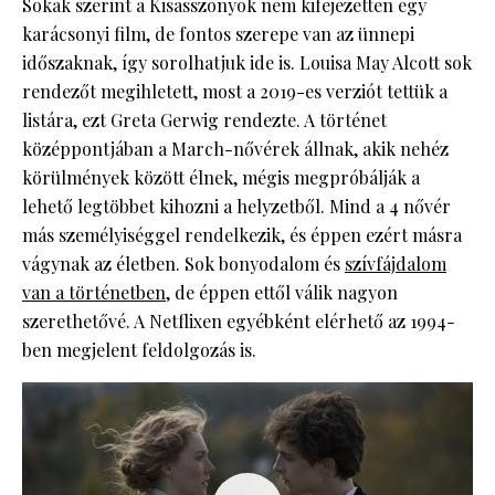
Sokak szerint a Kisasszonyok nem kifejezetten egy
karácsonyi film, de fontos szerepe van az ünnepi
időszaknak, így sorolhatjuk ide is. Louisa May Alcott sok
rendezőt megihletett, most a 2019-es verziót tettük a
listára, ezt Greta Gerwig rendezte. A történet
középpontjában a March-nővérek állnak, akik nehéz
körülmények között élnek, mégis megpróbálják a
lehető legtöbbet kihozni a helyzetből. Mind a 4 nővér
más személyiséggel rendelkezik, és éppen ezért másra
vágynak az életben. Sok bonyodalom és
szívfájdalom
van a történetben
, de éppen ettől válik nagyon
szerethetővé. A Netflixen egyébként elérhető az 1994-
ben megjelent feldolgozás is.