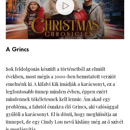
A Grincs
Sok feldolgozás készült a történetből az elmúlt
években, most mégis a 2000-ben bemutatott verziót
emelnénk ki. A kifalvi Kik imádják a karácsonyt, ez a
legfontosabb ünnep minden évben, éppen ezért
mindennek tökéletesnek kell lennie. Ám akad egy
probléma, a falutól északra élő Grincs, aki valósággal
gyűlöli a karácsonyt. El is dönti, hogy meghiúsítja az
ünnepet, de egy Cindy Lou nevű kislány még az ő szívét
is meglágyítja.