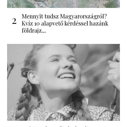
Mennyit tudsz Magyarországról?
2
Kvíz 10 alapvető kérdéssel hazánk
földrajz...