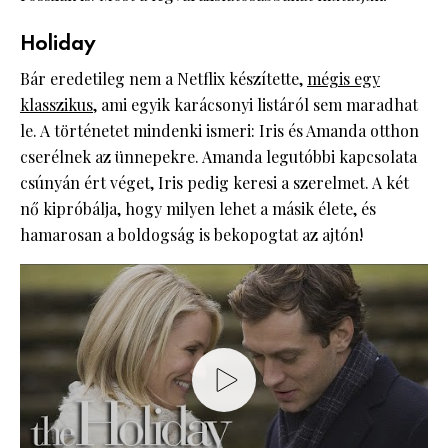
Holiday
Bár eredetileg nem a Netflix készítette,
mégis egy
klasszikus
, ami egyik karácsonyi listáról sem maradhat
le. A történetet mindenki ismeri: Iris és Amanda otthon
cserélnek az ünnepekre. Amanda legutóbbi kapcsolata
csúnyán ért véget, Iris pedig keresi a szerelmet. A két
nő kipróbálja, hogy milyen lehet a másik élete, és
hamarosan a boldogság is bekopogtat az ajtón!