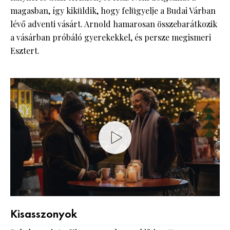
magasban, így kiküldik, hogy felügyelje a Budai Várban
lévő adventi vásárt. Arnold hamarosan összebarátkozik
a vásárban próbáló gyerekekkel, és persze megismeri
Esztert.
Kisasszonyok