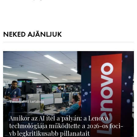
NEKED AJÁNLJUK
Támogatott tartalom
Amikor az AI ítél a pályán: a Lenovo
technológiája működtette a 2026-os foci-
vb legkritikusabb pillanatait