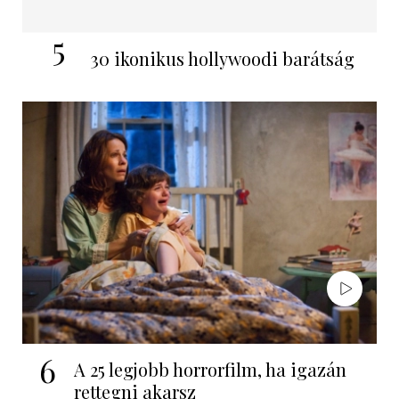
5
30 ikonikus hollywoodi barátság
6
A 25 legjobb horrorfilm, ha igazán
rettegni akarsz