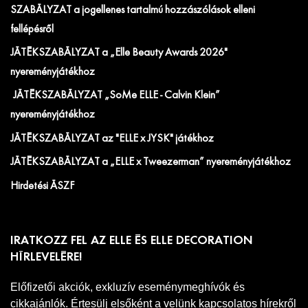
SZABÁLYZAT a jogellenes tartalmú hozzászólások elleni
fellépésről
JÁTÉKSZABÁLYZAT a „Elle Beauty Awards 2026"
nyereményjátékhoz
JÁTÉKSZABÁLYZAT „SoMe ELLE - Calvin Klein”
nyereményjátékhoz
JÁTÉKSZABÁLYZAT az "ELLE x JYSK" játékhoz
JÁTÉKSZABÁLYZAT a „ELLE x Tweezerman” nyereményjátékhoz
Hirdetési ÁSZF
IRATKOZZ FEL AZ ELLE ÉS ELLE DECORATION
HÍRLEVELÉRE!
Előfizetői akciók, exkluzív eseménymeghívók és
cikkajánlók. Értesülj elsőként a velünk kapcsolatos hírekről