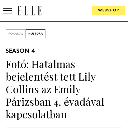
WEBSHOP
DIVAT
FŐOLDAL
KULTÚRA
ELLE DIGITAL
SEASON 4
GOURMET AWARDS
Fotó: Hatalmas
SZÉPSÉG
bejelentést tett Lily
KULTÚRA
Collins az Emily
PSZICHÉ
Párizsban 4. évadával
kapcsolatban
ÉLETMÓD
PÁRKAPCSOLAT