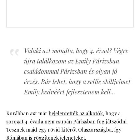
Valaki azt mondta, hogy 4. évad? Végre
újra találkozom az Emily Párizsban
családommal Párizsban és olyan jó
érzés. Bár lehet, hogy a selfie skilljeimet
Emily kedvéért fejlesztenem kell...
Korábban azt már
bejelentették az alkotók
, hogy a
sorozat 4. évada nem csupán Párizsban fog játszódni.
Tesznek majd egy rövid kitérőt Olaszországba, így
Rómában is rögzítenek jeleneteket.