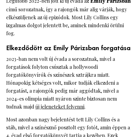
Legutóbb 2022-ben jött ki új évada az
Emily Párizsban
című sorozatnak, így a rajongók már alig várják, hogy
elkészüljenek az új epizódok. Most Lily Collins egy
izgalmas dolgot jelentett be, aminek mindenki örülni
fog.
Elkezdődött az Emily Párizsban forgatása
2023-ban nem volt új évada a sorozatnak, mivel a
forgatások folyton csúsztak a hollywoodi
forgatókönyvírók és színészek sztrájkra miatt.
Hónapokig kétséges volt, mikor tudják elkezdeni a
forgatást, a rajongók pedig már aggódtak, mivel a
2024-es olimpia miatt nyáron szinte biztosan nem
tudnak majd
új jeleneteket felvenni
.
Most azonban nagy bejelentést tett Lily Collins és a
stáb, mivel a színésznő posztolt egy fotót, amin éppen a
4. évad első forgatókönyvét tartja a kezében. Ezek