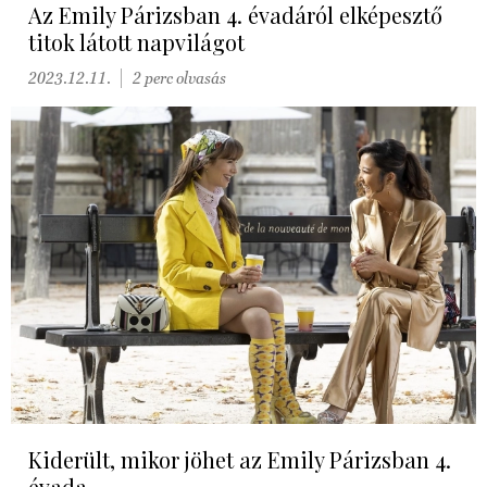
Az Emily Párizsban 4. évadáról elképesztő
titok látott napvilágot
2023.12.11.
2 perc olvasás
Kiderült, mikor jöhet az Emily Párizsban 4.
évada