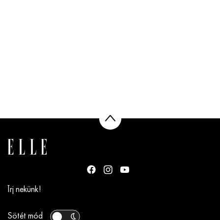
Írj nekünk!
Sötét mód