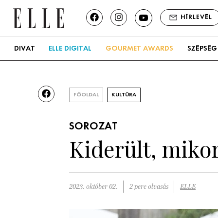
HÍRLEVÉL
DIVAT
ELLE DIGITAL
GOURMET AWARDS
SZÉPSÉG
FŐOLDAL
KULTÚRA
SOROZAT
Kiderült, mikor
2023. október 02.
2 perc olvasás
ELLE