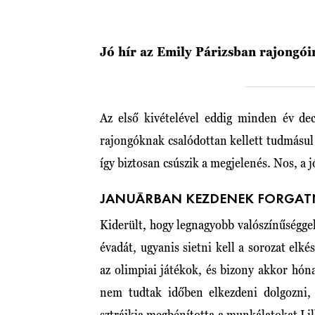
Jó hír az Emily Párizsban rajongó
Az első kivételével eddig minden év d
rajongóknak csalódottan kellett tudmásul
így biztosan csúszik a megjelenés. Nos, a 
JANUÁRBAN KEZDENEK FORGAT
Kiderült, hogy legnagyobb valószínűségge
évadát, ugyanis sietni kell a sorozat elk
az olimpiai játékok, és bizony akkor hó
nem tudtak időben elkezdeni dolgozni,
sztrájkja megbénította a munkálatokat Lil