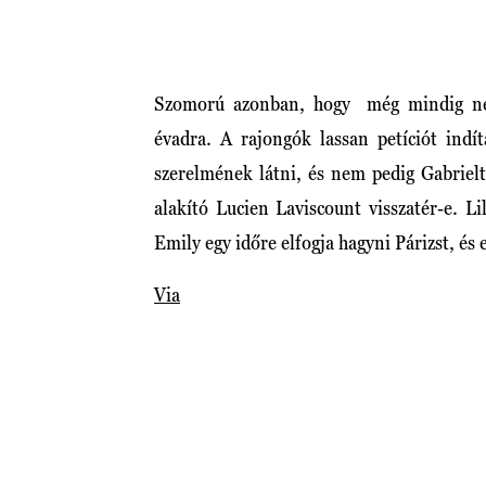
Szomorú azonban, hogy még mindig nem 
évadra. A rajongók lassan petíciót indí
szerelmének látni, és nem pedig Gabrielt
alakító Lucien Laviscount visszatér-e. L
Emily egy időre elfogja hagyni Párizst, és
Via