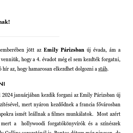
inak!
ecemberében jött az
Emily Párizsban
új évada, ám a
 venniük, hogy a 4. évadot még el sem kezdték forgatni,
jó hír az, hogy hamarosan elkezdhet dolgozni a
stáb
.
NI
l 2024 januárjában kezdik forgani az Emily Párizsban új
észítésével, mert nyáron kezdődnek a francia fővárosban
napokra ismét leállnak a filmes munkálatok. Most azért
 mert a hollywoodi forgatókönyvírók és a színészek
ly Collins sorozatánál is. Pontos dátum még nincsen, de