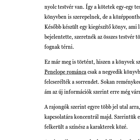
nyolc testvér van. Így a kötetek egy-egy t
könyvben is szerepelnek, de a középpontb
Később készült egy kiegészítő könyv, ami 
bejelentette, szeretnék az összes testvér t
fognak térni.
Ez már meg is történt, hiszen a könyvek s
Penelope románca
csak a negyedik könyvbe
felcserélték a sorrendet. Sokan reményked
ám az új információk szerint erre még várn
A rajongók szerint egyre több jel utal arra
kapcsolatára koncentrál majd. Szerintük ez
felkerült a színész a karakterek közé.