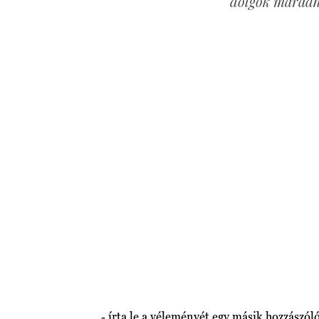
dolgok maradha
- írta le a véleményét egy másik hozzászól