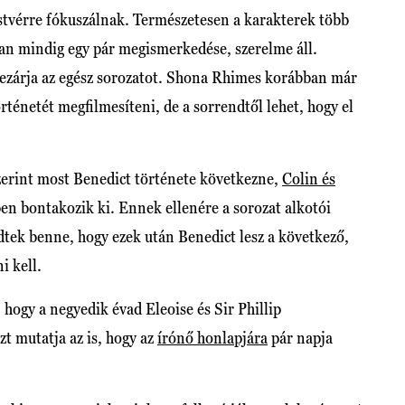
estvérre fókuszálnak. Természetesen a karakterek több
an mindig egy pár megismerkedése, szerelme áll.
lezárja az egész sorozatot. Shona Rhimes korábban már
örténetét megfilmesíteni, de a sorrendtől lehet, hogy el
zerint most Benedict története következne,
Colin és
n bontakozik ki. Ennek ellenére a sorozat alkotói
tek benne, hogy ezek után Benedict lesz a következő,
i kell.
, hogy a negyedik évad Eleoise és Sir Phillip
t mutatja az is, hogy az
írónő honlapjára
pár napja