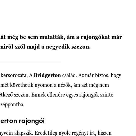
dát még be sem mutatták, ám a rajongókat már
 miről szól majd a negyedik szezon.
ikersorozata, A
Bridgerton
család. Az már biztos, hogy
elmét követhetik nyomon a nézők, ám azt még nem
vetkező szezon. Ennek ellenére egyes rajongók szinte
középpontba.
erton rajongói
vein alapszik. Eredetileg nyolc regényt írt, hiszen