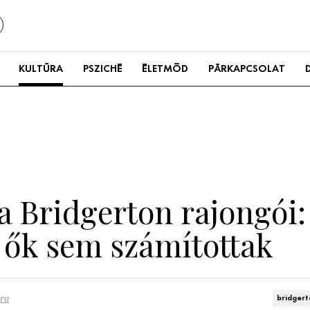
KULTÚRA
PSZICHÉ
ÉLETMÓD
PÁRKAPCSOLAT
 Bridgerton rajongói: 
 ők sem számítottak
ra
bridger