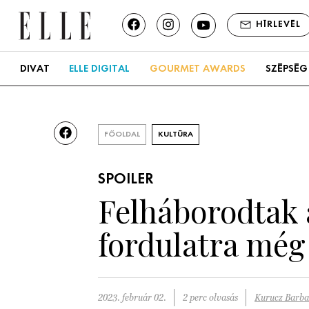
HÍRLEVÉL
DIVAT
ELLE DIGITAL
GOURMET AWARDS
SZÉPSÉG
FŐOLDAL
KULTÚRA
SPOILER
Felháborodtak a
fordulatra még
2023. február 02.
2 perc olvasás
Kurucz Barba