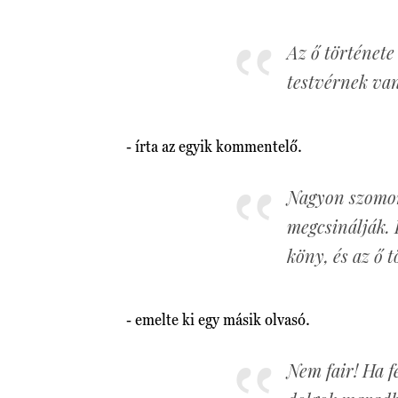
Az ő története
testvérnek van
- írta az egyik kommentelő.
Nagyon szomorú
megcsinálják.
köny, és az ő t
- emelte ki egy másik olvasó.
Nem fair! Ha f