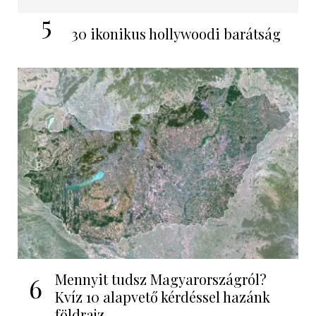
5
30 ikonikus hollywoodi barátság
Mennyit tudsz Magyarországról?
6
Kvíz 10 alapvető kérdéssel hazánk
földrajz...