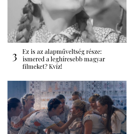
Ez is az alapműveltség része:
3
ismered a leghíresebb magyar
filmeket? Kvíz!