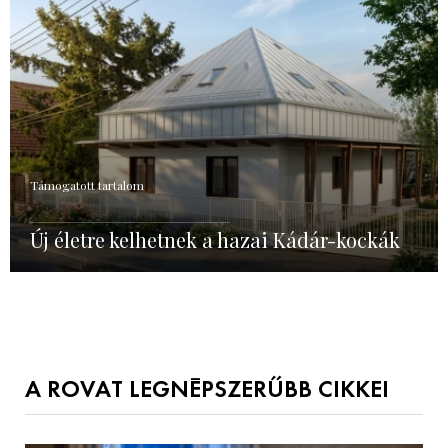
Támogatott tartalom
Új életre kelhetnek a hazai Kádár-kockák
A ROVAT LEGNÉPSZERŰBB CIKKEI