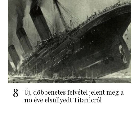
8
Új, döbbenetes felvétel jelent meg a
110 éve elsüllyedt Titanicról