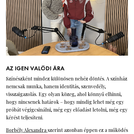
AZ IGEN VALÓDI ÁRA
Színészként mindez különösen nehéz döntés. A színház
nemcsak munka, hanem identitás, szenvedély,
visszaigazolás. Egy olyan közeg, ahol könnyű elhinni,
hogy nincsenek határok – hogy mindig lehet még egy
próbát végigcsinálni, még egy előadást letolni, még egy
kérést teljesíteni.
Borbély Alexandra
szerint azonban éppen ez a működés