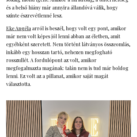
és a belső hiány már annyira állandóvá válik, hogy
szinte észrevétlenné lesz.
Eke Angéla
arról is beszél, hogy volt egy pont, amikor
már nem volt képes jól lenni abban az életben, amit
egyébként szeretett. Nem történt látványos összeomlás,
inkább egy hosszan tartó, nehezen megfogható
rosszullét. A fordulópont az volt, amikor
megfogalmazta magának: talán nem is tud már boldog
lenni. Ez volt az a pillanat, amikor saját magát
választotta.