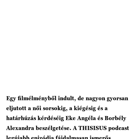
HÍRLEVÉL
Egy filmélményből indult, de nagyon gyorsan
eljutott a női sorsokig, a kiégésig és a
határhúzás kérdéséig Eke Angéla és Borbély
Alexandra beszélgetése. A THISISUS podcast
legújabb epizódja fájdalmasan ismerős