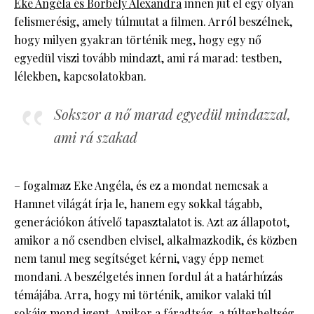
Eke Angéla és Borbély Alexandra
innen jut el egy olyan
felismerésig, amely túlmutat a filmen. Arról beszélnek,
hogy milyen gyakran történik meg, hogy egy nő
egyedül viszi tovább mindazt, ami rá marad: testben,
lélekben, kapcsolatokban.
Sokszor a nő marad egyedül mindazzal,
ami rá szakad
– fogalmaz Eke Angéla, és ez a mondat nemcsak a
Hamnet világát írja le, hanem egy sokkal tágabb,
generációkon átívelő tapasztalatot is. Azt az állapotot,
amikor a nő csendben elvisel, alkalmazkodik, és közben
nem tanul meg segítséget kérni, vagy épp nemet
mondani. A beszélgetés innen fordul át a határhúzás
témájába. Arra, hogy mi történik, amikor valaki túl
sokáig mond igent. Amikor a fáradtság, a túlterheltség