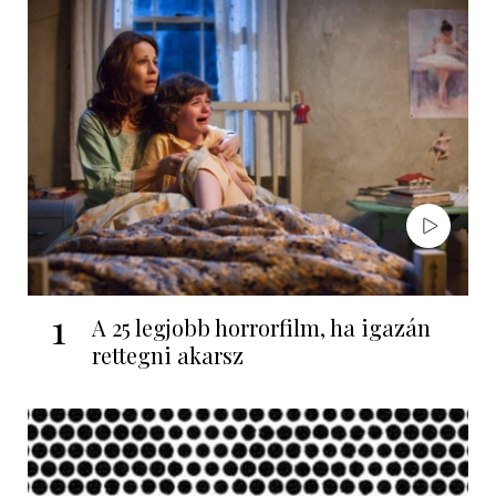
1
A 25 legjobb horrorfilm, ha igazán
rettegni akarsz