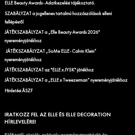
ELLE Beauty Awards - Adatkezelési tájékoztató.
SZABÁLYZAT a jogellenes tartalmú hozzászólások elleni
fellépésről
JÁTÉKSZABÁLYZAT a „Elle Beauty Awards 2026"
nyereményjátékhoz
JÁTÉKSZABÁLYZAT „SoMe ELLE - Calvin Klein”
nyereményjátékhoz
JÁTÉKSZABÁLYZAT az "ELLE x JYSK" játékhoz
JÁTÉKSZABÁLYZAT a „ELLE x Tweezerman” nyereményjátékhoz
Hirdetési ÁSZF
IRATKOZZ FEL AZ ELLE ÉS ELLE DECORATION
HÍRLEVELÉRE!