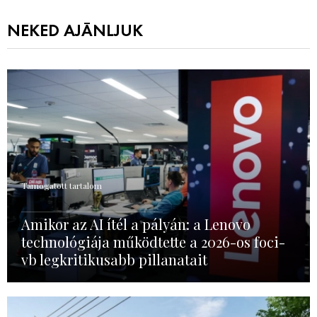
NEKED AJÁNLJUK
Támogatott tartalom
Amikor az AI ítél a pályán: a Lenovo
technológiája működtette a 2026-os foci-
vb legkritikusabb pillanatait