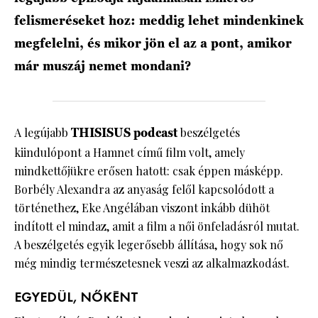
felismeréseket hoz: meddig lehet mindenkinek
megfelelni, és mikor jön el az a pont, amikor
már muszáj nemet mondani?
A legújabb
THISISUS podcast
beszélgetés
kiindulópont a Hamnet című film volt, amely
mindkettőjükre erősen hatott: csak éppen másképp.
Borbély Alexandra az anyaság felől kapcsolódott a
történethez, Eke Angélában viszont inkább dühöt
indított el mindaz, amit a film a női önfeladásról mutat.
A beszélgetés egyik legerősebb állítása, hogy sok nő
még mindig természetesnek veszi az alkalmazkodást.
EGYEDÜL, NŐKÉNT