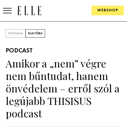
WEBSHOP
DIVAT
FŐOLDAL
KULTÚRA
ELLE DIGITAL
PODCAST
GOURMET AWARDS
Amikor a „nem” végre
SZÉPSÉG
nem bűntudat, hanem
KULTÚRA
önvédelem – erről szól a
PSZICHÉ
legújabb THISISUS
podcast
ÉLETMÓD
PÁRKAPCSOLAT