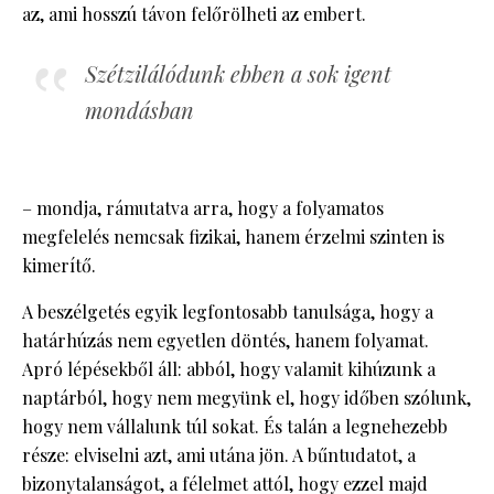
az, ami hosszú távon felőrölheti az embert.
Szétzilálódunk ebben a sok igent
mondásban
– mondja, rámutatva arra, hogy a folyamatos
megfelelés nemcsak fizikai, hanem érzelmi szinten is
kimerítő.
A beszélgetés egyik legfontosabb tanulsága, hogy a
határhúzás nem egyetlen döntés, hanem folyamat.
Apró lépésekből áll: abból, hogy valamit kihúzunk a
naptárból, hogy nem megyünk el, hogy időben szólunk,
hogy nem vállalunk túl sokat. És talán a legnehezebb
része: elviselni azt, ami utána jön. A bűntudatot, a
bizonytalanságot, a félelmet attól, hogy ezzel majd