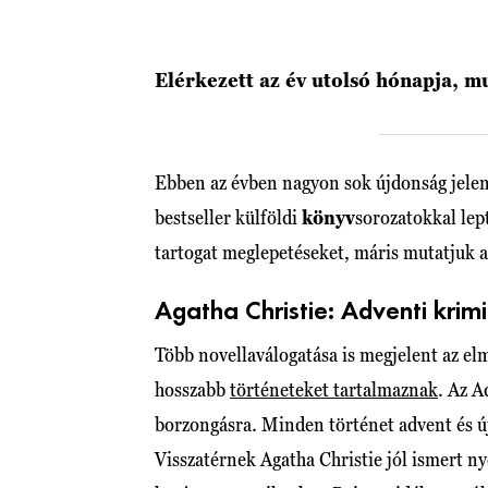
Elérkezett az év utolsó hónapja, 
Ebben az évben nagyon sok újdonság jelen
bestseller külföldi
könyv
sorozatokkal lep
tartogat meglepetéseket, máris mutatjuk 
Agatha Christie: Adventi krim
Több novellaválogatása is megjelent az el
hosszabb
történeteket tartalmaznak
. Az A
borzongásra. Minden történet advent és újé
Visszatérnek Agatha Christie jól ismert n