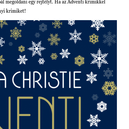
ál megoldani egy rejtélyt. Ha az Adventi krimikkel
nyi krimiket!