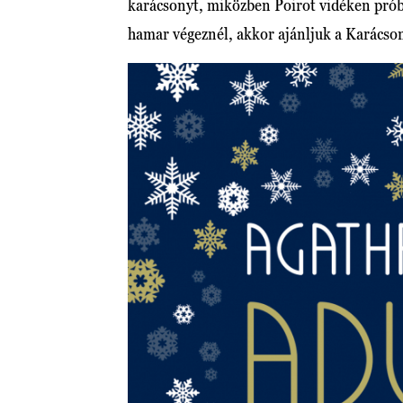
karácsonyt, miközben Poirot vidéken prób
hamar végeznél, akkor ajánljuk a Karácso