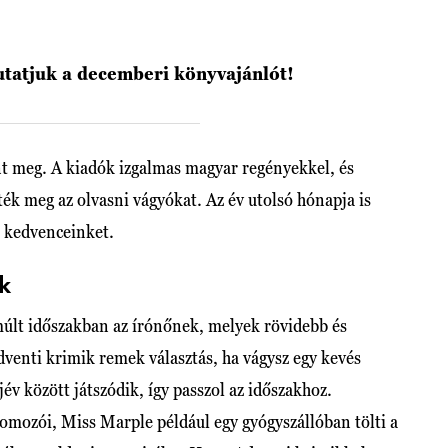
mutatjuk a decemberi könyvajánlót!
t meg. A kiadók izgalmas magyar regényekkel, és
ték meg az olvasni vágyókat. Az év utolsó hónapja is
a kedvenceinket.
ik
múlt időszakban az írónőnek, melyek rövidebb és
dventi krimik remek választás, ha vágysz egy kevés
v között játszódik, így passzol az időszakhoz.
yomozói, Miss Marple például egy gyógyszállóban tölti a