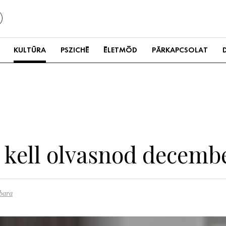
KULTÚRA
PSZICHÉ
ÉLETMÓD
PÁRKAPCSOLAT
el kell olvasnod decem
bara