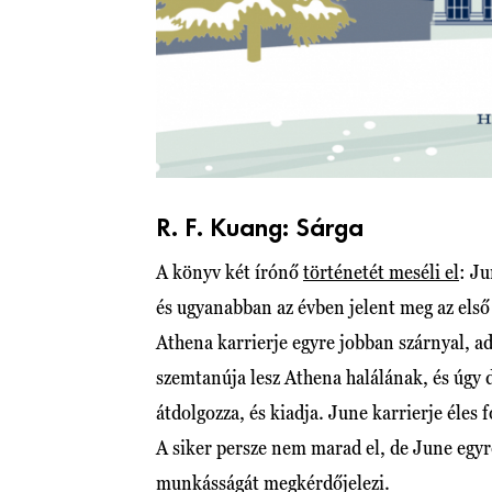
R. F. Kuang: Sárga
A könyv két írónő
történetét meséli el
: Ju
és ugyanabban az évben jelent meg az első
Athena karrierje egyre jobban szárnyal, a
szemtanúja lesz Athena halálának, és úgy d
átdolgozza, és kiadja. June karrierje éles f
A siker persze nem marad el, de June egyr
munkásságát megkérdőjelezi.