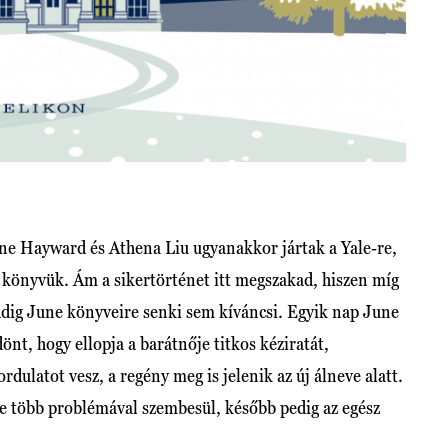
ne Hayward és Athena Liu ugyanakkor jártak a Yale-re,
 könyvük. Ám a sikertörténet itt megszakad, hiszen míg
ddig June könyveire senki sem kíváncsi. Egyik nap June
önt, hogy ellopja a barátnője titkos kéziratát,
ordulatot vesz, a regény meg is jelenik az új álneve alatt.
e több problémával szembesül, később pedig az egész