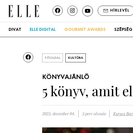
HÍRLEVÉL
DIVAT
ELLE DIGITAL
GOURMET AWARDS
SZÉPSÉG
FŐOLDAL
KULTÚRA
KÖNYVAJÁNLÓ
5 könyv, amit 
2023. december 04.
3 perc olvasás
Kurucz Bar