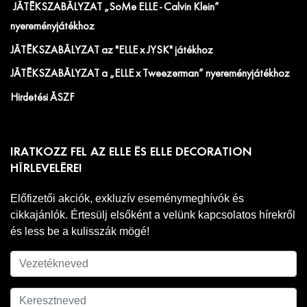
JÁTÉKSZABÁLYZAT „SoMe ELLE - Calvin Klein”
nyereményjátékhoz
JÁTÉKSZABÁLYZAT az "ELLE x JYSK" játékhoz
JÁTÉKSZABÁLYZAT a „ELLE x Tweezerman” nyereményjátékhoz
Hirdetési ÁSZF
IRATKOZZ FEL AZ ELLE ÉS ELLE DECORATION
HÍRLEVELÉRE!
Előfizetői akciók, exkluzív eseménymeghívók és
cikkajánlók. Értesülj elsőként a velünk kapcsolatos hírekről
és less be a kulisszák mögé!