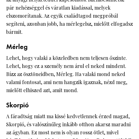
pár nehézséggel és váratlan kiadással, melyek
elszomorítanak. Az egyik családtagod megpróbál
segíteni, azonban jobb, ha mérlegelsz, mielőtt elfogadsz
bármit.
Mérleg
Lehet, hogy valaki a közeledben nem teljesen őszinte.
Lehet, hogy ez a személy nem árul el neked mindent.
Bízz az ösztöneidben, Mérleg. Ha valaki mond neked
valami fontosat, ami nem hangzik igaznak, nézd meg,
mielőtt elhiszed azt, amit mond.
Skorpió
A fáradtság miatt ma kissé kedvetlennek érzed magad,
Skorpió, és valószínűleg inkább otthon akarsz maradni
az ágyban. Ez most nem is olyan rossz ötlet, mivel