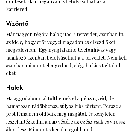
döntések akár negatívan is befolyásolhatják a
karriered.
Vízöntő
Már nagyon régóta halogatod a terveidet, azonban itt
az ideje, hogy erőt vegyél magadon és elkezd őket
megvalósítani. Egy nyugtalanító telefonhívás vagy
találkozó azonban befolyásolhatja a terveidet. Nem kell
azonban mindent elengedned, elég, ha kicsit eltolod
őket.
Halak
Ma aggodalommal tölthetnek el a pénzügyeid, de
hamarosan rádöbbensz, súlyos hiba történt. Persze a
probléma nem oldódik meg magától, és kénytelen
leszel intézkedni, a nap végére az egész csak egy rossz
álom lesz. Mindent sikerül megoldanod.