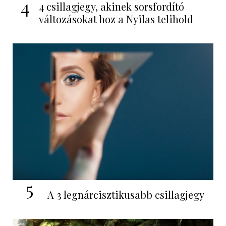
4
4 csillagjegy, akinek sorsfordító
változásokat hoz a Nyilas telihold
5
A 3 legnárcisztikusabb csillagjegy