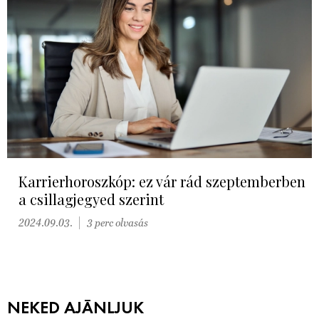
Karrierhoroszkóp: ez vár rád szeptemberben
a csillagjegyed szerint
2024.09.03.
3 perc olvasás
NEKED AJÁNLJUK