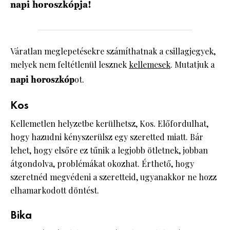
napi horoszkópja!
Váratlan meglepetésekre számíthatnak a csillagjegyek,
melyek nem feltétlenül lesznek
kellemesek
. Mutatjuk a
napi horoszkóp
ot.
Kos
Kellemetlen helyzetbe kerülhetsz, Kos. Előfordulhat,
hogy hazudni kényszerülsz egy szeretted miatt. Bár
lehet, hogy elsőre ez tűnik a legjobb ötletnek, jobban
átgondolva, problémákat okozhat. Érthető, hogy
szeretnéd megvédeni a szeretteid, ugyanakkor ne hozz
elhamarkodott döntést.
Bika