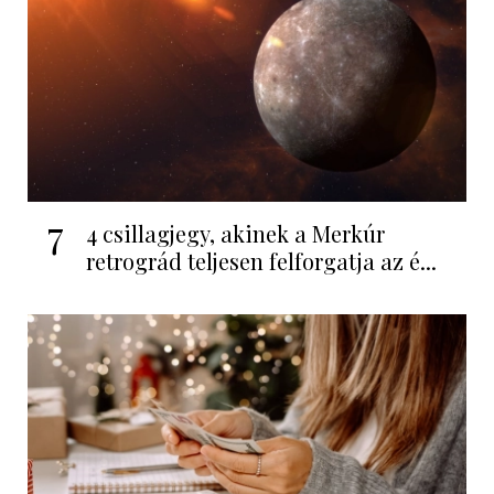
7
4 csillagjegy, akinek a Merkúr
retrográd teljesen felforgatja az é...