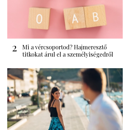
2
Mi a vércsoportod? Hajmeresztő
titkokat árul el a személyiségedről