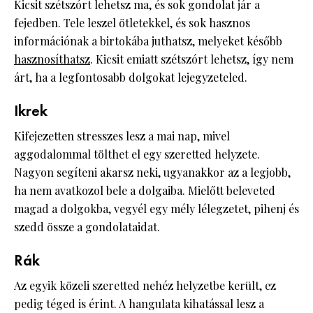
Kicsit szétszórt lehetsz ma, és sok gondolat jár a
fejedben. Tele leszel ötletekkel, és sok hasznos
információnak a birtokába juthatsz, melyeket később
hasznosíthatsz
. Kicsit emiatt szétszórt lehetsz, így nem
árt, ha a legfontosabb dolgokat lejegyzeteled.
Ikrek
Kifejezetten stresszes lesz a mai nap, mivel
aggodalommal tölthet el egy szeretted helyzete.
Nagyon segíteni akarsz neki, ugyanakkor az a legjobb,
ha nem avatkozol bele a dolgaiba. Mielőtt beleveted
magad a dolgokba, vegyél egy mély lélegzetet, pihenj és
szedd össze a gondolataidat.
Rák
Az egyik közeli szeretted nehéz helyzetbe került, ez
pedig téged is érint. A hangulata kihatással lesz a