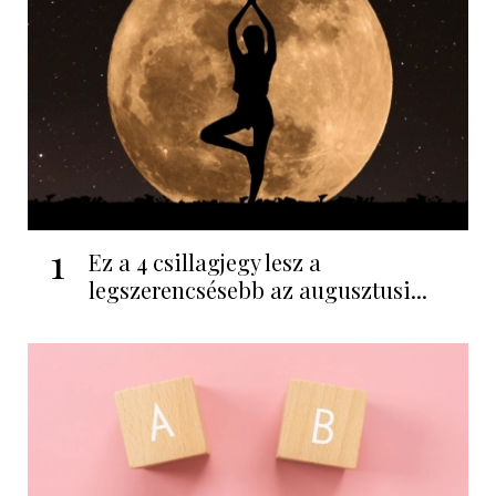
1
Ez a 4 csillagjegy lesz a
legszerencsésebb az augusztusi...