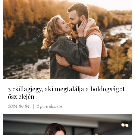
3 csillagjegy, aki megtalálja a boldogságot
ősz elején
2024.09.04.
2 perc olvasás