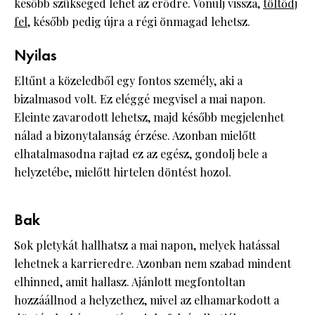
később szükséged lehet az erődre. Vonulj vissza,
töltődj
fel
, később pedig újra a régi önmagad lehetsz.
Nyilas
Eltűnt a közeledből egy fontos személy, aki a
bizalmasod volt. Ez eléggé megvisel a mai napon.
Eleinte zavarodott lehetsz, majd később megjelenhet
nálad a bizonytalanság érzése. Azonban mielőtt
elhatalmasodna rajtad ez az egész, gondolj bele a
helyzetébe, mielőtt hirtelen döntést hozol.
Bak
Sok pletykát hallhatsz a mai napon, melyek hatással
lehetnek a karrieredre. Azonban nem szabad mindent
elhinned, amit hallasz. Ajánlott megfontoltan
hozzáállnod a helyzethez, mivel az elhamarkodott a