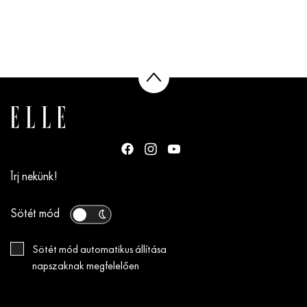
Írj nekünk!
Sötét mód
Sötét mód automatikus állítása
napszaknak megfelelően