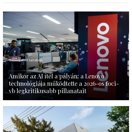
Támogatott tartalom
Amikor az AI ítél a pályán: a Lenovo
technológiája működtette a 2026-os foci-
vb legkritikusabb pillanatait