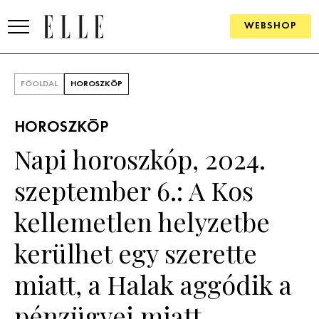
WEBSHOP
DIVAT
FŐOLDAL
HOROSZKÓP
ELLE DIGITAL
HOROSZKÓP
GOURMET AWARDS
Napi horoszkóp, 2024.
SZÉPSÉG
szeptember 6.: A Kos
KULTÚRA
kellemetlen helyzetbe
PSZICHÉ
kerülhet egy szerette
miatt, a Halak aggódik a
ÉLETMÓD
pénzügyei miatt
PÁRKAPCSOLAT