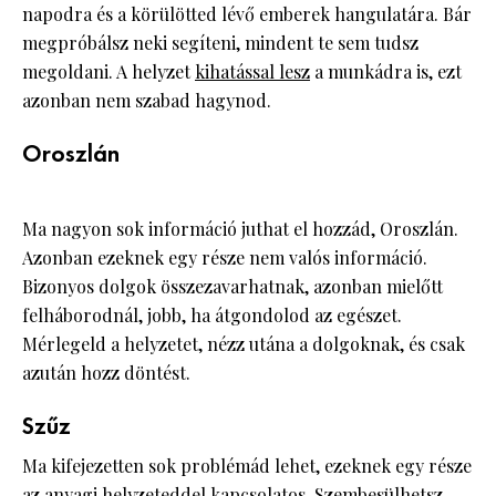
napodra és a körülötted lévő emberek hangulatára. Bár
megpróbálsz neki segíteni, mindent te sem tudsz
megoldani. A helyzet
kihatással lesz
a munkádra is, ezt
azonban nem szabad hagynod.
Oroszlán
Ma nagyon sok információ juthat el hozzád, Oroszlán.
Azonban ezeknek egy része nem valós információ.
Bizonyos dolgok összezavarhatnak, azonban mielőtt
felháborodnál, jobb, ha átgondolod az egészet.
Mérlegeld a helyzetet, nézz utána a dolgoknak, és csak
azután hozz döntést.
Szűz
Ma kifejezetten sok problémád lehet, ezeknek egy része
az anyagi helyzeteddel kapcsolatos. Szembesülhetsz