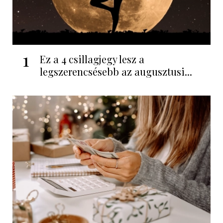
1
Ez a 4 csillagjegy lesz a
legszerencsésebb az augusztusi...