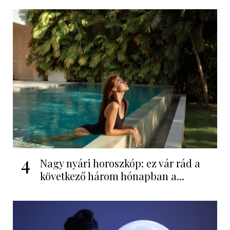
4
Nagy nyári horoszkóp: ez vár rád a
következő három hónapban a...