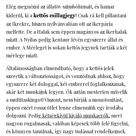
Elég megnézni az állatöv szimbólumait, és hamar
kiderül, ki a
kettős csillagjegy
! Csak rá kell pillantani
az Ikrekre, hiszen nyilvánvalóan ott az ikerpárja
mellette. De a Halak sem éppen magányos az ikerhalak
miatt. A Nyilas pedig kentaur lévén egyszerre állat és
ember. A Mérleget is sokan kettős jegynek tartják a két
mérlege miatt.
Általánosságban elmondható, hogy a kettős jelek
szeretik a változatosságot, és vonzódnak ahhoz, hogy
egyszerre két dologgal, két emberrel foglalkozzanak,
akár két munkájuk legyen. Ők aztán mesterien művelik
a multitaskingot! Viszont, nem bírják a monotonitást,
éppen ezért rossz ötlet lenne elmenniük egy irodába
dolgozni. Pedig
kétségkívül kiváló munkaerők,
mert
nagyon rugalmasak, valóban képesek több felé figyelni,
és könnyen tanulnak, így nagy tudással rendelkeznek.