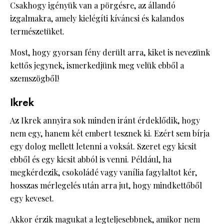
Csakhogy igényük van a pörgésre, az állandó
izgalmakra, amely kielégíti kíváncsi és kalandos
természetüket.
Most, hogy gyorsan fény derült arra, kiket is nevezünk
kettős jegynek, ismerkedjünk meg velük ebből a
szemszögből!
Ikrek
Az Ikrek annyira sok minden iránt érdeklődik, hogy
nem egy, hanem két embert tesznek ki. Ezért sem bírja
egy dolog mellett letenni a voksát. Szeret egy kicsit
ebből és egy kicsit abból is venni. Például, ha
megkérdezik, csokoládé vagy vanília fagylaltot kér,
hosszas mérlegelés után arra jut, hogy mindkettőből
egy keveset.
Akkor érzik magukat a legteljesebbnek, amikor nem