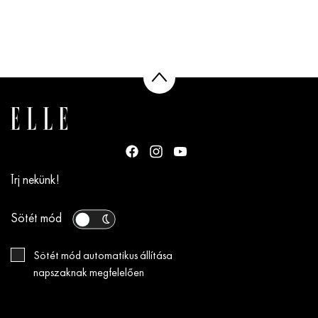
Írj nekünk!
Sötét mód
Sötét mód automatikus állítása
napszaknak megfelelően