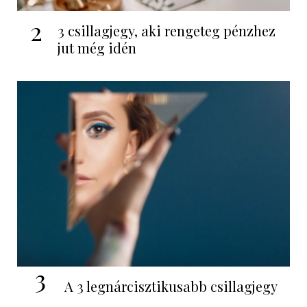
2
3 csillagjegy, aki rengeteg pénzhez
jut még idén
3
A 3 legnárcisztikusabb csillagjegy