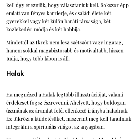
kell úgy érezniük, hogy választaniuk kell. Sokszor épp
emiatt van fényes karrierje, és családi élete két
gyerekkel vagy két külön baráti társasága, két
közlekedési módja és két hobbija.
Mindettől az
Ikrek
nem lesz szétszórt vagy ingatag,
hanem sokkal magabiztosabb és motiváltabb, hiszen
tudja, hogy több lábon is áll.
Halak
Ha megnézed a Halak legtöbb illusztrációját, valami
érdekeset fogsz észrevenni. Ahelyett, hogy boldogan
úsznának az áramlat felé, ellenkező irányba haladnak.
Ez tükrözi a küldetésüket, miszerint meg kell tanulniuk
integrálni a spirituális világot az anyagiban.