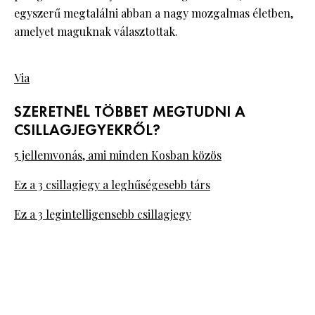
egyszerű megtalálni abban a nagy mozgalmas életben,
amelyet maguknak választottak.
Via
SZERETNÉL TÖBBET MEGTUDNI A
CSILLAGJEGYEKRŐL?
5 jellemvonás, ami minden Kosban közös
Ez a 3 csillagjegy a leghűségesebb társ
Ez a 3 legintelligensebb csillagjegy