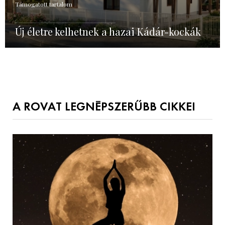
Támogatott tartalom
Új életre kelhetnek a hazai Kádár-kockák
A ROVAT LEGNÉPSZERŰBB CIKKEI