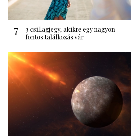
7
3 csillagjegy, akikre egy nagyon
fontos találkozás vár