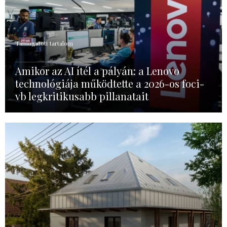
Támogatott tartalom
Amikor az AI ítél a pályán: a Lenovo
technológiája működtette a 2026-os foci-
vb legkritikusabb pillanatait