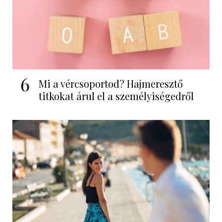
6
Mi a vércsoportod? Hajmeresztő
titkokat árul el a személyiségedről