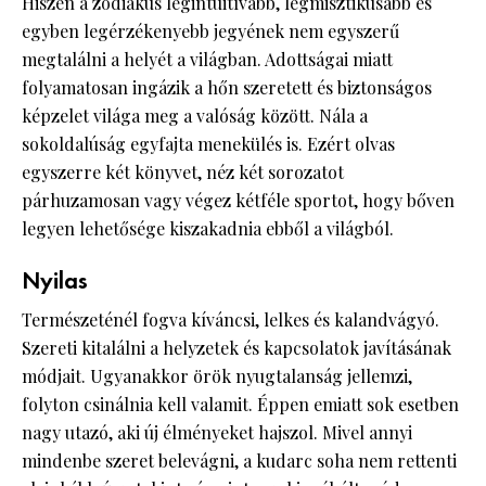
Hiszen a zodiákus legintuitívabb, legmisztikusabb és
egyben legérzékenyebb jegyének nem egyszerű
megtalálni a helyét a világban. Adottságai miatt
folyamatosan ingázik a hőn szeretett és biztonságos
képzelet világa meg a valóság között. Nála a
sokoldalúság egyfajta menekülés is. Ezért olvas
egyszerre két könyvet, néz két sorozatot
párhuzamosan vagy végez kétféle sportot, hogy bőven
legyen lehetősége kiszakadnia ebből a világból.
Nyilas
Természeténél fogva kíváncsi, lelkes és kalandvágyó.
Szereti kitalálni a helyzetek és kapcsolatok javításának
módjait. Ugyanakkor örök nyugtalanság jellemzi,
folyton csinálnia kell valamit. Éppen emiatt sok esetben
nagy utazó, aki új élményeket hajszol. Mivel annyi
mindenbe szeret belevágni, a kudarc soha nem rettenti