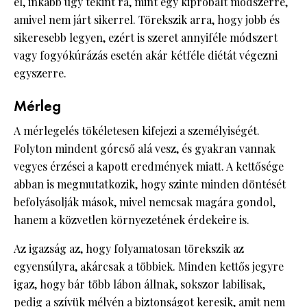
el, inkább úgy tekint rá, mint egy kipróbált módszerre,
amivel nem járt sikerrel. Törekszik arra, hogy jobb és
sikeresebb legyen, ezért is szeret annyiféle módszert
vagy fogyókúrázás esetén akár kétféle diétát végezni
egyszerre.
Mérleg
A mérlegelés tökéletesen kifejezi a személyiségét.
Folyton mindent górcső alá vesz, és gyakran vannak
vegyes érzései a kapott eredmények miatt. A kettősége
abban is megmutatkozik, hogy szinte minden döntését
befolyásolják mások, mivel nemcsak magára gondol,
hanem a közvetlen környezetének érdekeire is.
Az igazság az, hogy folyamatosan törekszik az
egyensúlyra, akárcsak a többiek. Minden kettős jegyre
igaz, hogy bár több lábon állnak, sokszor labilisak,
pedig a szívük mélyén a biztonságot keresik, amit nem