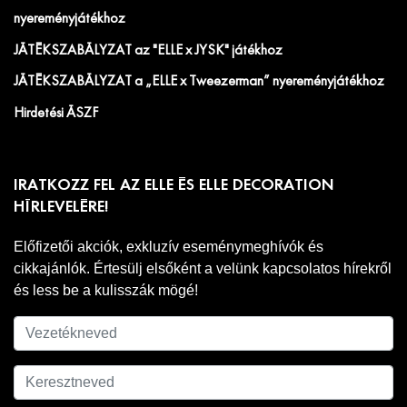
nyereményjátékhoz
JÁTÉKSZABÁLYZAT az "ELLE x JYSK" játékhoz
JÁTÉKSZABÁLYZAT a „ELLE x Tweezerman” nyereményjátékhoz
Hirdetési ÁSZF
IRATKOZZ FEL AZ ELLE ÉS ELLE DECORATION
HÍRLEVELÉRE!
Előfizetői akciók, exkluzív eseménymeghívók és
cikkajánlók. Értesülj elsőként a velünk kapcsolatos hírekről
és less be a kulisszák mögé!