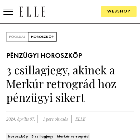
WEBSHOP
DIVAT
FŐOLDAL
HOROSZKÓP
ELLE DIGITAL
PÉNZÜGYI HOROSZKÓP
GOURMET AWARDS
3 csillagjegy, akinek a
SZÉPSÉG
Merkúr retrográd hoz
KULTÚRA
pénzügyi sikert
PSZICHÉ
2024. április 07.
1 perc olvasás
ELLE
ÉLETMÓD
PÁRKAPCSOLAT
horoszkóp
3 csillagjegy
Merkúr retrográd