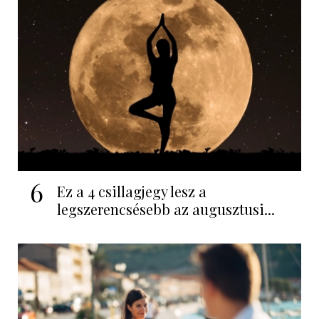
6
Ez a 4 csillagjegy lesz a
legszerencsésebb az augusztusi...