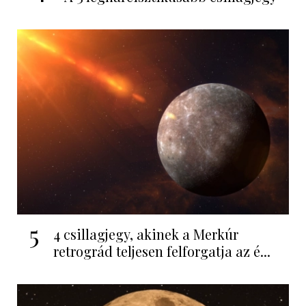
5
4 csillagjegy, akinek a Merkúr
retrográd teljesen felforgatja az é...