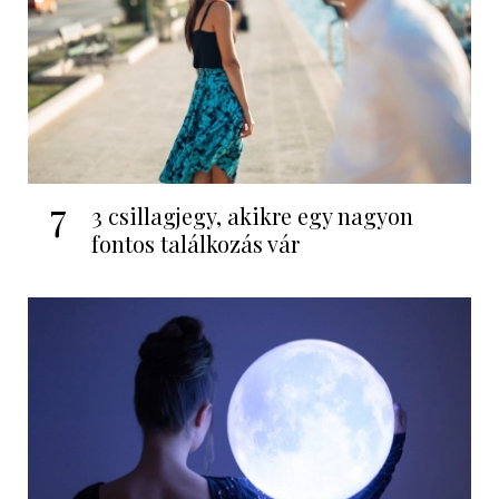
7
3 csillagjegy, akikre egy nagyon
fontos találkozás vár