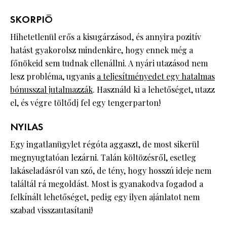
SKORPIÓ
Hihetetlenül erős a kisugárzásod, és annyira pozitív
hatást gyakorolsz mindenkire, hogy ennek még a
főnökeid sem tudnak ellenállni. A nyári utazásod nem
lesz probléma, ugyanis
a teljesítményedet egy hatalmas
bónusszal jutalmazzák
. Használd ki a lehetőséget, utazz
el, és végre töltődj fel egy tengerparton!
NYILAS
Egy ingatlanügylet régóta aggaszt, de most sikerül
megnyugtatóan lezárni. Talán költözésről, esetleg
lakáseladásról van szó, de tény, hogy hosszú ideje nem
találtál rá megoldást. Most is gyanakodva fogadod a
felkínált lehetőséget, pedig egy ilyen ajánlatot nem
szabad visszautasítani!