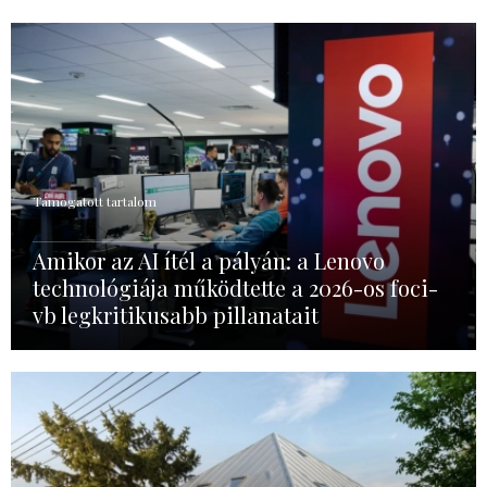
Támogatott tartalom
Amikor az AI ítél a pályán: a Lenovo
technológiája működtette a 2026-os foci-
vb legkritikusabb pillanatait