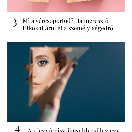
3
Mi a vércsoportod? Hajmeresztő
titkokat árul el a személyiségedről
4
A 3 legnárcisztikusabb csillagjegy