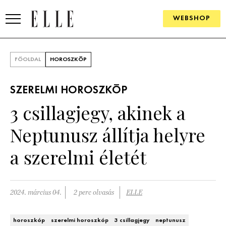
WEBSHOP
DIVAT
FŐOLDAL
HOROSZKÓP
ELLE DIGITAL
SZERELMI HOROSZKÓP
GOURMET AWARDS
3 csillagjegy, akinek a
SZÉPSÉG
Neptunusz állítja helyre
KULTÚRA
a szerelmi életét
PSZICHÉ
2024. március 04.
2 perc olvasás
ELLE
ÉLETMÓD
PÁRKAPCSOLAT
horoszkóp
szerelmi horoszkóp
3 csillagjegy
neptunusz