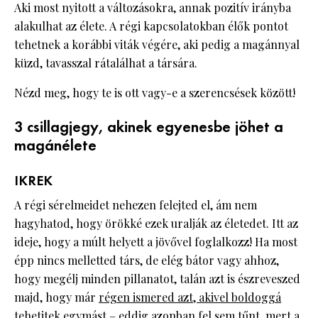
Aki most nyitott a változásokra, annak pozitív irányba
alakulhat az élete. A régi kapcsolatokban élők pontot
tehetnek a korábbi viták végére, aki pedig a magánnyal
küzd, tavasszal rátalálhat a társára.
Nézd meg, hogy te is ott vagy-e a szerencsések között!
3 csillagjegy, akinek egyenesbe jöhet a
magánélete
IKREK
A régi sérelmeidet nehezen felejted el, ám nem
hagyhatod, hogy örökké ezek uralják az életedet. Itt az
ideje, hogy a múlt helyett a jövővel foglalkozz! Ha most
épp nincs melletted társ, de elég bátor vagy ahhoz,
hogy megélj minden pillanatot, talán azt is észreveszed
majd, hogy már
régen ismered azt, akivel boldoggá
tehetitek egymást
– eddig azonban fel sem tűnt, mert a