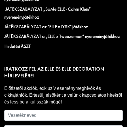
JÁTÉKSZABÁLYZAT „SoMe ELLE - Calvin Klein”
nyereményjátékhoz
JÁTÉKSZABÁLYZAT az "ELLE x JYSK" játékhoz
JÁTÉKSZABÁLYZAT a „ELLE x Tweezerman” nyereményjátékhoz
Hirdetési ÁSZF
IRATKOZZ FEL AZ ELLE ÉS ELLE DECORATION
HÍRLEVELÉRE!
Előfizetői akciók, exkluzív eseménymeghívók és
cikkajánlók. Értesülj elsőként a velünk kapcsolatos hírekről
és less be a kulisszák mögé!