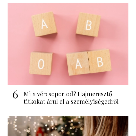
6
Mi a vércsoportod? Hajmeresztő
titkokat árul el a személyiségedről