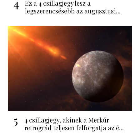
4
Ez a 4 csillagjegy lesz a
legszerencsésebb az augusztusi...
5
4 csillagjegy, akinek a Merkúr
retrográd teljesen felforgatja az é...