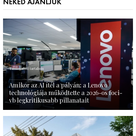
NEKED AJÁNLJUK
Támogatott tartalom
Amikor az AI ítél a pályán: a Lenovo
technológiája működtette a 2026-os foci-
vb legkritikusabb pillanatait