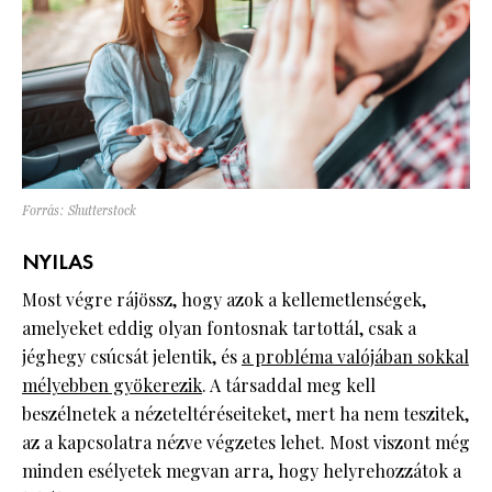
Forrás: Shutterstock
NYILAS
Most végre rájössz, hogy azok a kellemetlenségek,
amelyeket eddig olyan fontosnak tartottál, csak a
jéghegy csúcsát jelentik, és
a probléma valójában sokkal
mélyebben gyökerezik
. A társaddal meg kell
beszélnetek a nézeteltéréseiteket, mert ha nem teszitek,
az a kapcsolatra nézve végzetes lehet. Most viszont még
minden esélyetek megvan arra, hogy helyrehozzátok a