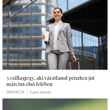
3 csillagjegy, aki váratlanul pénzhez jut
március első felében
2024.02.29.
2 perc olvasás