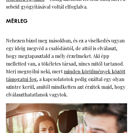
sebeid gyógyításával voltál elfoglalva.
MÉRLEG
Nehezen bízol meg másokban, és ez a viselkedés ugyan
egy ideig megvéd a csalódástól, de attól is elválaszt,
hogy megtapasztald a mély érzelmeket. Aki épp
melletted van, a tökéletes társad, nincs mitől tartanod.
Merj megnyílni neki, mert
minden körülmények között
támogatni fog
, a kapcsolatotok pedig ezáltal egy olyan
szintre kerül, amitől mindketten azt érzitek majd, hogy
elválaszthatatlanok vagytok.