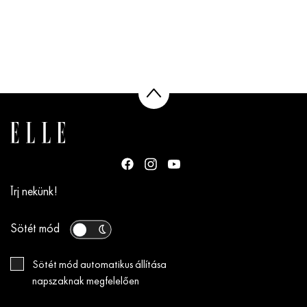
Írj nekünk!
Sötét mód
Sötét mód automatikus állítása
napszaknak megfelelően