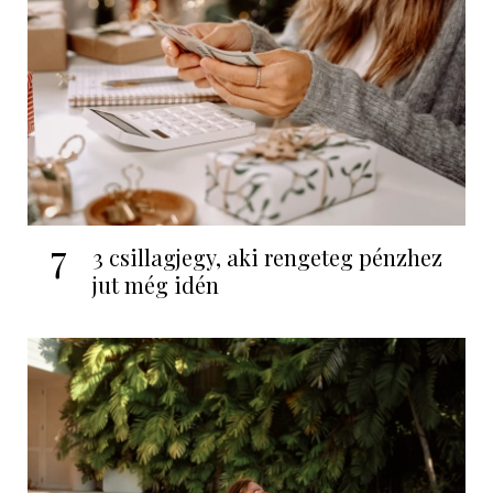
7
3 csillagjegy, aki rengeteg pénzhez
jut még idén