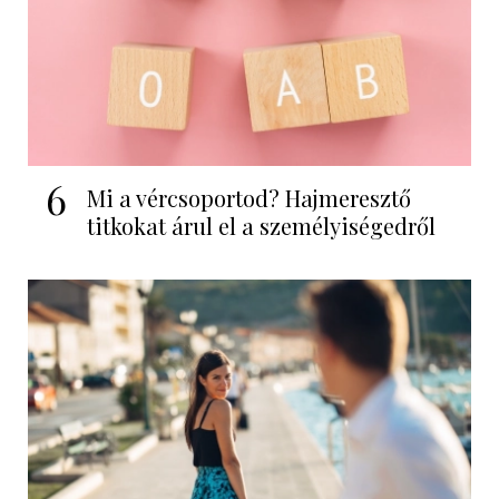
6
Mi a vércsoportod? Hajmeresztő
titkokat árul el a személyiségedről