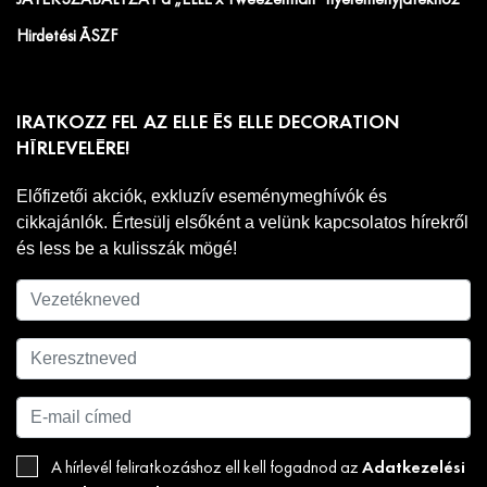
Hirdetési ÁSZF
IRATKOZZ FEL AZ ELLE ÉS ELLE DECORATION
HÍRLEVELÉRE!
Előfizetői akciók, exkluzív eseménymeghívók és
cikkajánlók. Értesülj elsőként a velünk kapcsolatos hírekről
és less be a kulisszák mögé!
Adatkezelési
A hírlevél feliratkozáshoz ell kell fogadnod az