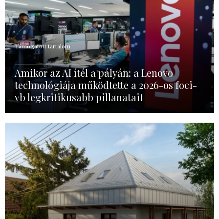
Támogatott tartalom
Amikor az AI ítél a pályán: a Lenovo
technológiája működtette a 2026-os foci-
vb legkritikusabb pillanatait