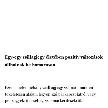
HÍRLEVÉL
Egy-egy csillagjegy életében pozitív változások
állhatnak be hamarosan.
Ezen a héten néhány
csillagjegy
számára minden
tökéletesen alakul, legyen szó párkapcsolatról vagy
pénzügyekről, esetleg szakmai kérdésekről.