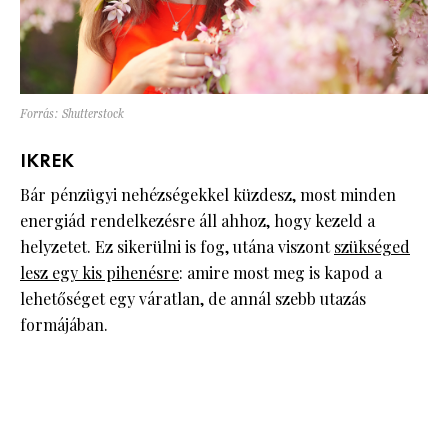
Forrás: Shutterstock
IKREK
Bár pénzügyi nehézségekkel küzdesz, most minden
energiád rendelkezésre áll ahhoz, hogy kezeld a
helyzetet. Ez sikerülni is fog, utána viszont
szükséged
lesz egy kis pihenésre
: amire most meg is kapod a
lehetőséget egy váratlan, de annál szebb utazás
formájában.