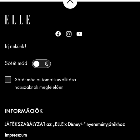
Írj nekünk!
Sötét mód
Sötét mód automatikus állítása
napszaknak megfelelően
INFORMÁCIÓK
JÁTÉKSZABÁLYZAT az „ELLE x Disney+” nyereményjátékhoz
Impresszum