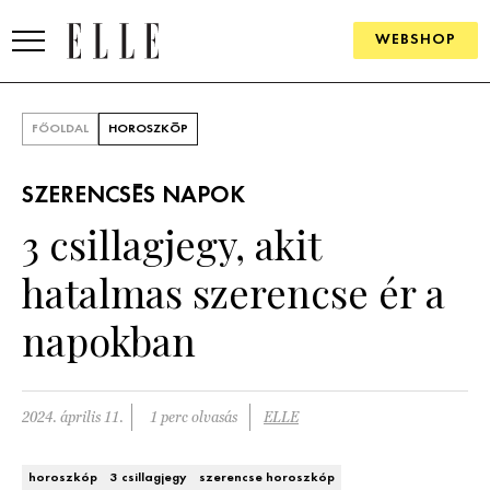
WEBSHOP
DIVAT
FŐOLDAL
HOROSZKÓP
ELLE DIGITAL
SZERENCSÉS NAPOK
GOURMET AWARDS
3 csillagjegy, akit
SZÉPSÉG
hatalmas szerencse ér a
KULTÚRA
napokban
PSZICHÉ
2024. április 11.
1 perc olvasás
ELLE
ÉLETMÓD
PÁRKAPCSOLAT
horoszkóp
3 csillagjegy
szerencse horoszkóp