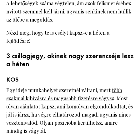
A lehetőségek száma végtelen, ám azok felismeréséhez
nyitott szemmel kell járni, ugyanis senkinek nem hullik
az ölébe a megoldás.
Nézd meg, hogy te is esélyt kapsz-e a héten a
fejlődésre!
3 csillagjegy, akinek nagy szerencséje lesz
a héten
KOS
Egy ideje munkahelyet szeretnél váltani, mert
több
szakmai kihívásra és magasabb fizetésre vágysz
. Most
olyan ajánlatot kapsz, ami komolyan elgondolkodtat, és
jól is jársz, ha végre elhatározod magad, ugyanis nincs
vesztenivalód. Olyan pozícióba kerülhetsz, amire
mindig is vágytál.