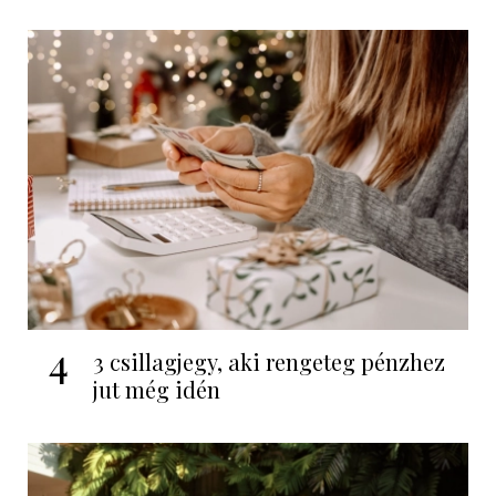
4
3 csillagjegy, aki rengeteg pénzhez
jut még idén