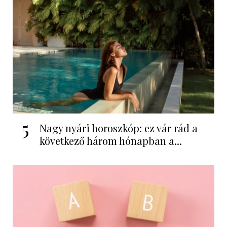
5
Nagy nyári horoszkóp: ez vár rád a
következő három hónapban a...