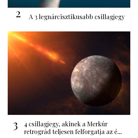
2
A 3 legnárcisztikusabb csillagjegy
3
4 csillagjegy, akinek a Merkúr
retrográd teljesen felforgatja az é...