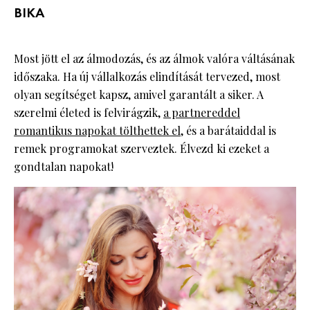
BIKA
Most jött el az álmodozás, és az álmok valóra váltásának
időszaka. Ha új vállalkozás elindítását tervezed, most
olyan segítséget kapsz, amivel garantált a siker. A
szerelmi életed is felvirágzik,
a partnereddel
romantikus napokat tölthettek el
, és a barátaiddal is
remek programokat szerveztek. Élvezd ki ezeket a
gondtalan napokat!