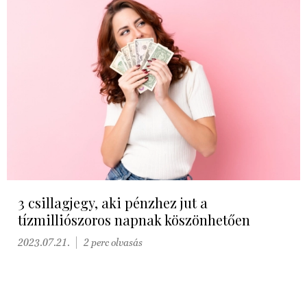
3 csillagjegy, aki pénzhez jut a
tízmilliószoros napnak köszönhetően
2023.07.21.
2 perc olvasás