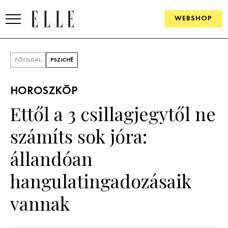
WEBSHOP
DIVAT
FŐOLDAL
PSZICHÉ
ELLE DIGITAL
HOROSZKÓP
GOURMET AWARDS
Ettől a 3 csillagjegytől ne
SZÉPSÉG
számíts sok jóra:
KULTÚRA
állandóan
PSZICHÉ
hangulatingadozásaik
vannak
ÉLETMÓD
PÁRKAPCSOLAT