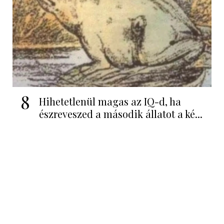
8
Hihetetlenül magas az IQ-d, ha
észreveszed a második állatot a ké...