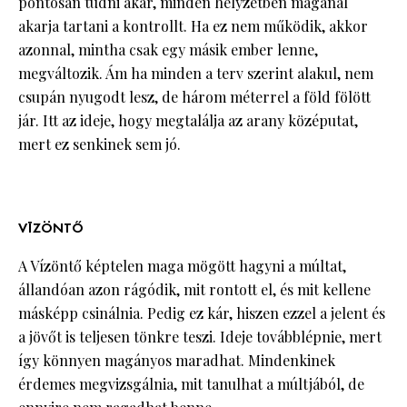
pontosan tudni akar, minden helyzetben magánál
akarja tartani a kontrollt. Ha ez nem működik, akkor
azonnal, mintha csak egy másik ember lenne,
megváltozik. Ám ha minden a terv szerint alakul, nem
csupán nyugodt lesz, de három méterrel a föld fölött
jár. Itt az ideje, hogy megtalálja az arany középutat,
mert ez senkinek sem jó.
VÍZÖNTŐ
A Vízöntő képtelen maga mögött hagyni a múltat,
állandóan azon rágódik, mit rontott el, és mit kellene
másképp csinálnia. Pedig ez kár, hiszen ezzel a jelent és
a jövőt is teljesen tönkre teszi. Ideje továbblépnie, mert
így könnyen magányos maradhat. Mindenkinek
érdemes megvizsgálnia, mit tanulhat a múltjából, de