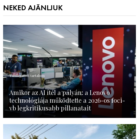
NEKED AJÁNLJUK
Támogatott tartalom
Amikor az AI ítél a pályán: a Lenovo
technológiája működtette a 2026-os foci-
vb legkritikusabb pillanatait