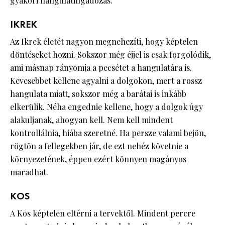
gyakori hangulatingadozás.
IKREK
Az Ikrek életét nagyon megnehezíti, hogy képtelen
döntéseket hozni. Sokszor még éjjel is csak forgolódik,
ami másnap rányomja a pecsétet a hangulatára is.
Kevesebbet kellene agyalni a dolgokon, mert a rossz
hangulata miatt, sokszor még a barátai is inkább
elkerülik. Néha engednie kellene, hogy a dolgok úgy
alakuljanak, ahogyan kell. Nem kell mindent
kontrollálnia, hiába szeretné. Ha persze valami bejön,
rögtön a fellegekben jár, de ezt nehéz követnie a
környezetének, éppen ezért könnyen magányos
maradhat.
KOS
A Kos képtelen eltérni a tervektől. Mindent percre