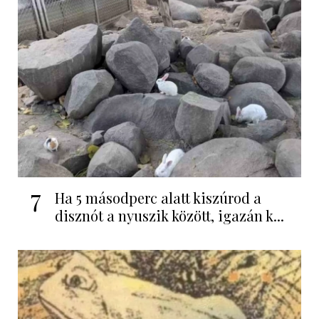
7
Ha 5 másodperc alatt kiszúrod a
disznót a nyuszik között, igazán k...