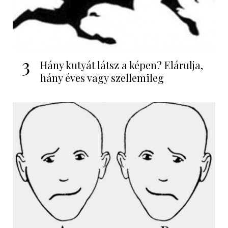
3
Hány kutyát látsz a képen? Elárulja,
hány éves vagy szellemileg