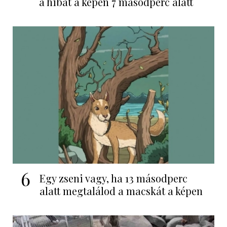
a hibát a képen 7 másodperc alatt
6
Egy zseni vagy, ha 13 másodperc
alatt megtalálod a macskát a képen