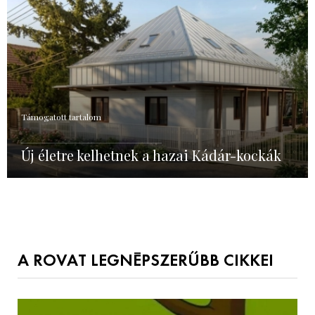
Támogatott tartalom
Új életre kelhetnek a hazai Kádár-kockák
A ROVAT LEGNÉPSZERŰBB CIKKEI