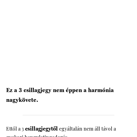
HÍRLEVÉL
Ez a 3 csillagjegy nem éppen a harmónia
nagykövete.
Ettől a 3
csillagjegytől
egyáltalán nem áll távol a