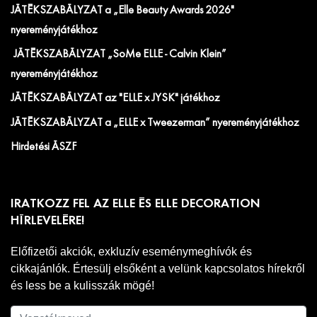
JÁTÉKSZABÁLYZAT a „Elle Beauty Awards 2026"
nyereményjátékhoz
JÁTÉKSZABÁLYZAT „SoMe ELLE - Calvin Klein”
nyereményjátékhoz
JÁTÉKSZABÁLYZAT az "ELLE x JYSK" játékhoz
JÁTÉKSZABÁLYZAT a „ELLE x Tweezerman” nyereményjátékhoz
Hirdetési ÁSZF
IRATKOZZ FEL AZ ELLE ÉS ELLE DECORATION
HÍRLEVELÉRE!
Előfizetői akciók, exkluzív eseménymeghívók és
cikkajánlók. Értesülj elsőként a velünk kapcsolatos hírekről
és less be a kulisszák mögé!