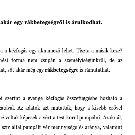
 akár egy rákbetegségről is árulkodhat.
ta a kézfogás egy aknamező lehet. Tiszta a másik keze?
nési forma nem csupán a személyiségünkről, de az
hat, sőt akár még egy
rákbetegség
re is rámutathat.
 szerint a gyenge kézfogás összefüggésbe hozható a
atával. Az adatok azt mutatták, hogy a kisebb erővel
bé voltak képesek a vért a test körül pumpálni. Azoknál,
 szív által pumpált vér mennyisége és aránya, valamint