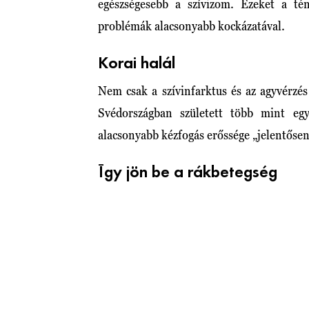
egészségesebb a szívizom. Ezeket a tén
problémák alacsonyabb kockázatával.
Korai halál
Nem csak a szívinfarktus és az agyvérzé
Svédországban született több mint egy
alacsonyabb kézfogás erőssége „jelentősen
Így jön be a rákbetegség