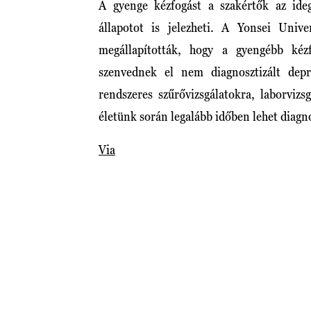
A gyenge kézfogást a szakértők az ideg
állapotot is jelezheti. A Yonsei Unive
megállapították, hogy a gyengébb kéz
szenvednek el nem diagnosztizált depr
rendszeres szűrővizsgálatokra, laborvizs
életünk során legalább időben lehet diagno
Via