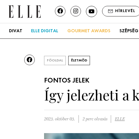
HÍRLEVÉL
DIVAT
ELLE DIGITAL
GOURMET AWARDS
SZÉPSÉG
FŐOLDAL
ÉLETMÓD
FONTOS JELEK
Így jelezheti a
2023. október 03.
2 perc olvasás
ELLE