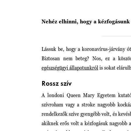
Nehéz elhinni, hogy a kézfogásunk
Lássuk be, hogy a koronavírus-járvány ó
Biztosan nem beteg? Nos, ez a köszö
egészségügyi állapotunkról
is sokat elárul
Rossz szív
A londoni Queen Mary Egyetem kutatói
szívroham vagy a stroke nagyobb kockáz
rendelkezők szíve gyengébb volt, és kevés
akiknek erős volt a kézfogásuk nagyobb a