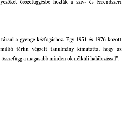
yezőket összefüggésbe hozták a szív- és érrendszeri
s társul a gyenge kézfogáshoz. Egy 1951 és 1976 között
millió férfin végzett tanulmány kimutatta, hogy az
 összefügg a magasabb minden ok nélküli halálozással”.