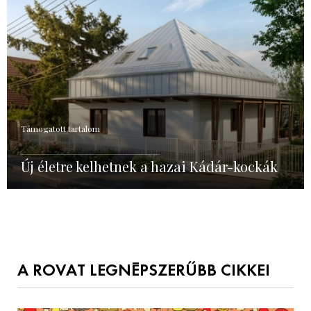
Támogatott tartalom
Új életre kelhetnek a hazai Kádár-kockák
A ROVAT LEGNÉPSZERŰBB CIKKEI