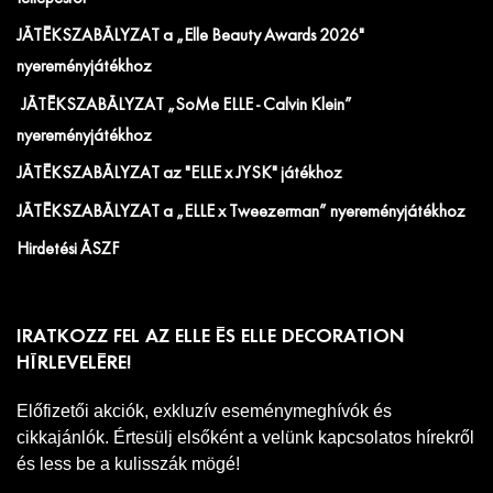
JÁTÉKSZABÁLYZAT a „Elle Beauty Awards 2026"
nyereményjátékhoz
JÁTÉKSZABÁLYZAT „SoMe ELLE - Calvin Klein”
nyereményjátékhoz
JÁTÉKSZABÁLYZAT az "ELLE x JYSK" játékhoz
JÁTÉKSZABÁLYZAT a „ELLE x Tweezerman” nyereményjátékhoz
Hirdetési ÁSZF
IRATKOZZ FEL AZ ELLE ÉS ELLE DECORATION
HÍRLEVELÉRE!
Előfizetői akciók, exkluzív eseménymeghívók és
cikkajánlók. Értesülj elsőként a velünk kapcsolatos hírekről
és less be a kulisszák mögé!