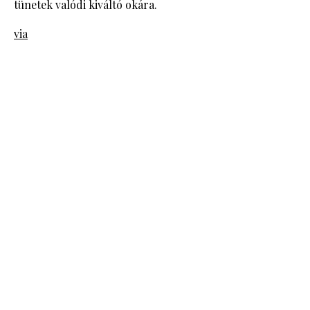
tünetek valódi kiváltó okára.
via