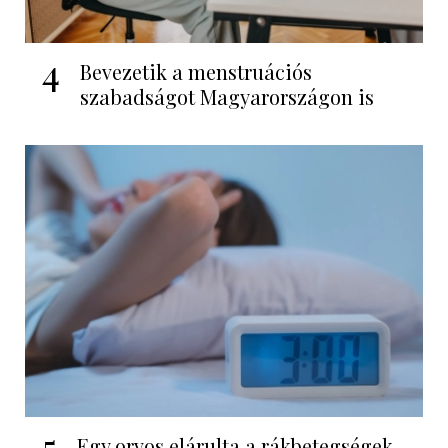
4
Bevezetik a menstruációs
szabadságot Magyarországon is
5
Egy orvos elárulta a rákbetegségek