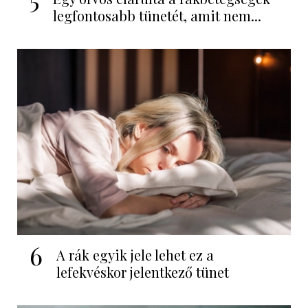
legfontosabb tünetét, amit nem...
6
A rák egyik jele lehet ez a
lefekvéskor jelentkező tünet