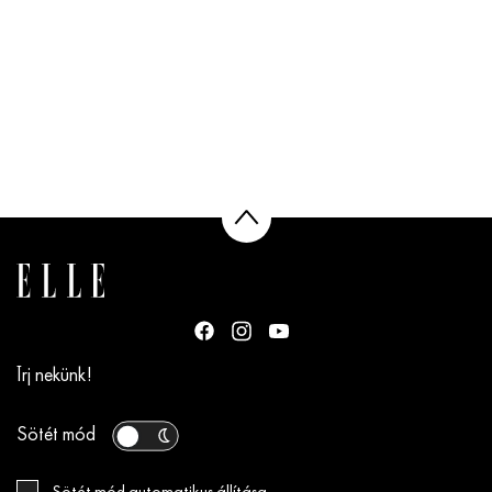
Írj nekünk!
Sötét mód