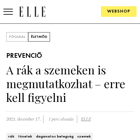
WEBSHOP
DIVAT
FŐOLDAL
ÉLETMÓD
ELLE DIGITAL
PREVENCIÓ
GOURMET AWARDS
A rák a szemeken is
SZÉPSÉG
megmutatkozhat – erre
KULTÚRA
kell figyelni
PSZICHÉ
2023. december 17.
1 perc olvasás
ELLE
ÉLETMÓD
PÁRKAPCSOLAT
rák
tünetek
daganatos betegség
szemek