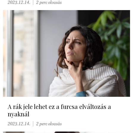
2023.12.14.
2 perc olvasás
A rák jele lehet ez a furcsa elváltozás a
nyaknál
2023.12.14.
2 perc olvasás