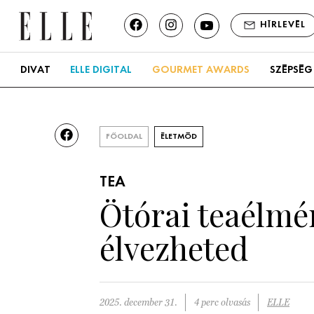
HÍRLEVÉL
DIVAT
ELLE DIGITAL
GOURMET AWARDS
SZÉPSÉG
FŐOLDAL
ÉLETMÓD
TEA
Ötórai teaélmé
élvezheted
2025. december 31.
4 perc olvasás
ELLE