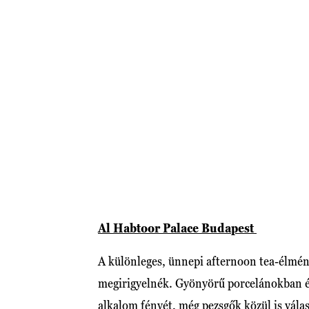
Al Habtoor Palace Budapest
A különleges, ünnepi afternoon tea-élményü
megirigyelnék. Gyönyörű porcelánokban ér
alkalom fényét, még pezsgők közül is válas