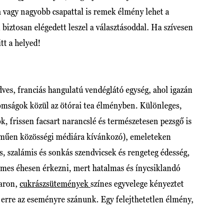
 vagy nagyobb csapattal is remek élmény lehet a
 biztosan elégedett leszel a választásoddal. Ha szívesen
tt a helyed!
ves, franciás hangulatú vendéglátó egység, ahol igazán
mságok közül az ötórai tea élményben. Különleges,
ok, frissen facsart narancslé és természetesen pezsgő is
leműen közösségi médiára kívánkozó), emeleteken
as, szalámis és sonkás szendvicsek és rengeteg édesség,
emes éhesen érkezni, mert hatalmas és ínycsiklandó
caron,
cukrászsütemények
színes egyvelege kényeztet
 erre az eseményre szánunk. Egy felejthetetlen élmény,