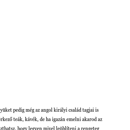
ket pedig még az angol királyi család tagjai is
kező teák, kávék, de ha igazán emelni akarod az
zthatsz, hogy legyen mivel leöblíteni a rengeteg