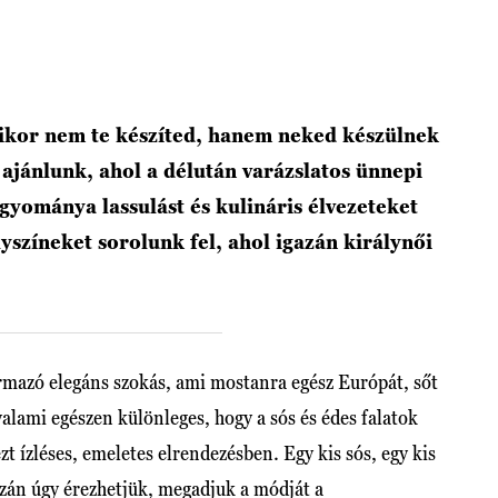
ikor nem te készíted, hanem neked készülnek
ajánlunk, ahol a délután varázslatos ünnepi
gyománya lassulást és kulináris élvezeteket
yszíneket sorolunk fel, ahol igazán királynői
zármazó elegáns szokás, ami mostanra egész Európát, sőt
alami egészen különleges, hogy a sós és édes falatok
t ízléses, emeletes elrendezésben. Egy kis sós, egy kis
gazán úgy érezhetjük, megadjuk a módját a