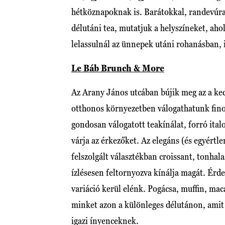
hétköznapoknak is. Barátokkal, randevúra
délutáni tea, mutatjuk a helyszíneket, ahol
lelassulnál az ünnepek utáni rohanásban, i
Le Báb Brunch & More
Az Arany János utcában bújik meg az a ked
otthonos környezetben válogathatunk fino
gondosan válogatott teakínálat, forró ital
várja az érkezőket. Az elegáns (és egyért
felszolgált választékban croissant, tonhal
ízlésesen feltornyozva kínálja magát. Érd
variáció kerül elénk. Pogácsa, muffin, ma
minket azon a különleges délutánon, amit
igazi ínyenceknek.