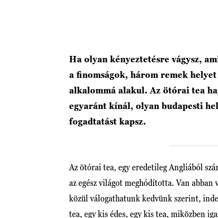
Ha olyan kényeztetésre vágysz, am
a finomságok, három remek helyet 
alkalommá alakul. Az ötórai tea ha
egyaránt kínál, olyan budapesti hel
fogadtatást kapsz.
Az ötórai tea, egy eredetileg Angliából s
az egész világot meghódította. Van abban v
közül válogathatunk kedvünk szerint, indez
tea, egy kis édes, egy kis tea, miközben i