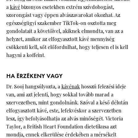
a
kávé
bizonyos esetekben extrém szívdobogást,
szorongást vagy éppen alvászavarokat okozhat. Az
egészségügyi szakember TikTok-on osztotta meg
gondolatait a követőivel, akiknek elmondta, van az a
helyzet, amikor az elfogyasztott kávé mennyiség
csökkenti kell, sőt előfordulhat, hogy teljesen el is kell
hagyni a koffeint.
HA ÉRZÉKENY VAGY
Dr. Sooj hangsúlyozta, a
kávénak
hosszú felezési ideje
van, ami azt jelenti, hogy sokkal tovább marad a
szervezetben, mint gondolnánk. Szóval a késő délután
elfogyasztott kávé, este, lefekvéskor a szervezetben
lesz, így befolyásolhatja az alvás minőségét. Victoria
Taylor, a British Heart Foundation dietetikusa azt
mondja, ennek elkerülése érdekében a mérsékelt