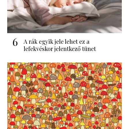
6
A rák egyik jele lehet ez a
lefekvéskor jelentkező tünet