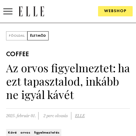
WEBSHOP
DIVAT
FŐOLDAL
ÉLETMÓD
ELLE DIGITAL
COFFEE
GOURMET AWARDS
Az orvos figyelmeztet: ha
SZÉPSÉG
ezt tapasztalod, inkább
KULTÚRA
ne igyál kávét
PSZICHÉ
2025. február 01.
2 perc olvasás
ELLE
ÉLETMÓD
PÁRKAPCSOLAT
Kávé
orvos
figyelmeztetés