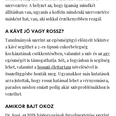
szervezetre. A helyzet az, hogy igazság mindkét
állításban van, ugyanis a koffein mindenki szervezetére
másként hat, van, aki sokkal érzékenyebben reagál.
A KÁVÉ JÓ VAGY ROSSZ?
Tanulmányok szerint az egészségügyi előnyeit tekintve
a kávé segíthet a 2-es típusú cukorbetegség
kockázatának csökkentésében, valamint a szív és az
agy
egészségét is támogathatja. Sőt, a fogyásban is segítség
lehet, valamint a
hosszú élettartam
növelésével is
összefüggésbe hozták meg. Ugyanakkor más kutatások
arra jutottak, hogy rossz hatással lehet a vérnyomásra,
paradox módon emiatt pedig akár szívproblémákhoz is
vezethet.
AMIKOR BAJT OKOZ
Dr. Sooj, az NHS háziorvosának figyelmeztetése szerint