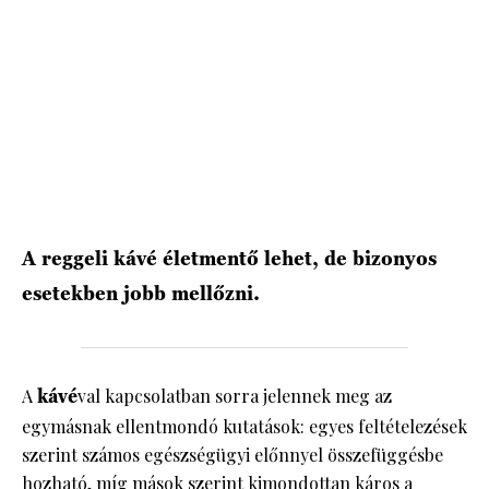
HÍRLEVÉL
A reggeli kávé életmentő lehet, de bizonyos
esetekben jobb mellőzni.
A
kávé
val kapcsolatban sorra jelennek meg az
egymásnak ellentmondó kutatások: egyes feltételezések
szerint számos egészségügyi előnnyel összefüggésbe
hozható, míg mások szerint kimondottan káros a