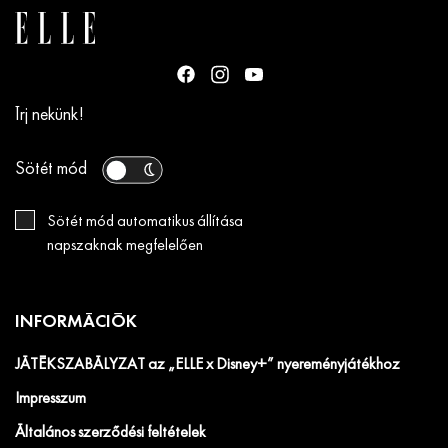
Írj nekünk!
Sötét mód
Sötét mód automatikus állítása
napszaknak megfelelően
INFORMÁCIÓK
JÁTÉKSZABÁLYZAT az „ELLE x Disney+” nyereményjátékhoz
Impresszum
Általános szerződési feltételek