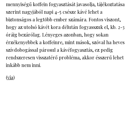
mennyiségű koffein fogyasztását javasolja, tájékoztatása
szerint nagyjából napi 4-5 csésze kávé lehet a
biztonságos a legtöbb ember számára. Fontos viszont,
hogy az utolsó kávét kora délután fogyasszuk el, kb. 2-3
óráig bezárólag. Lényeges azonban, hogy sokan
érzékenyebbek a koffeinre, mint mások, szóval ha heves
szívdobogással párosul a kávéfogyasztás, ez pedig
rendszeresen visszatérő probléma, akkor ésszerű lehet
inkább nem inni.
(
via
)