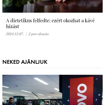
A dietetikus felfedte: ezért okozhat a kávé
hízást
2024.12.07.
2 perc olvasás
NEKED AJÁNLJUK