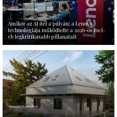
Támogatott tartalom
Amikor az AI ítél a pályán: a Lenovo
technológiája működtette a 2026-os foci-
vb legkritikusabb pillanatait
Támogatott tartalom