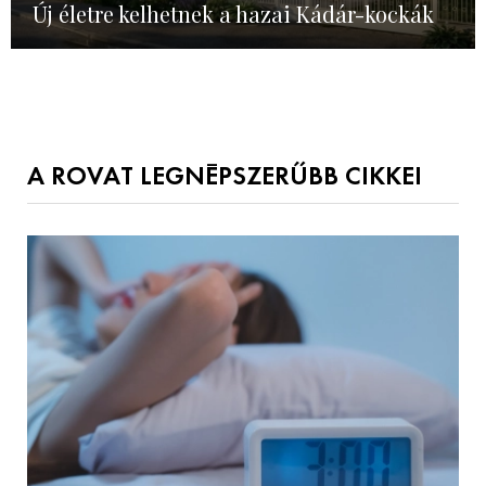
Új életre kelhetnek a hazai Kádár-kockák
A ROVAT LEGNÉPSZERŰBB CIKKEI