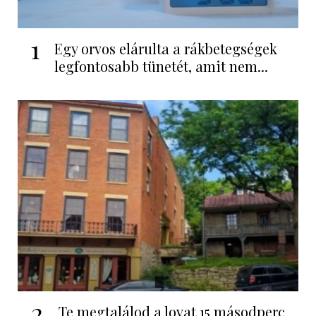
1
Egy orvos elárulta a rákbetegségek
legfontosabb tünetét, amit nem...
2
Te megtalálod a lovat 15 másodperc