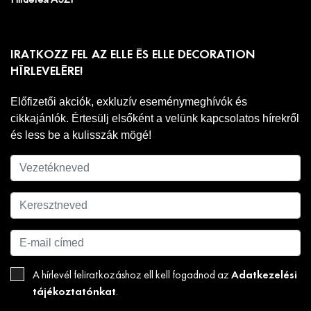
IRATKOZZ FEL AZ ELLE ÉS ELLE DECORATION
HÍRLEVELÉRE!
Előfizetői akciók, exkluzív eseménymeghívók és
cikkajánlók. Értesülj elsőként a velünk kapcsolatos hírekről
és less be a kulisszák mögé!
Adatkezelési
A hírlevél feliratkozáshoz ell kell fogadnod az
tájékoztatónkat
.