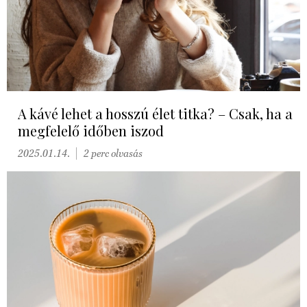
A kávé lehet a hosszú élet titka? – Csak, ha a
megfelelő időben iszod
2025.01.14.
2 perc olvasás