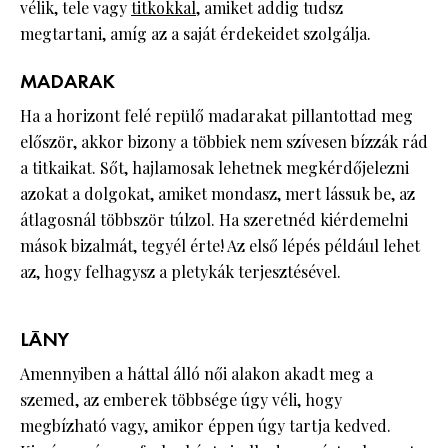
vélik, tele vagy
titkokkal
, amiket addig tudsz
megtartani, amíg az a saját érdekeidet szolgálja.
MADARAK
Ha a horizont felé repülő madarakat pillantottad meg
először, akkor bizony a többiek nem szívesen bízzák rád
a titkaikat. Sőt, hajlamosak lehetnek megkérdőjelezni
azokat a dolgokat, amiket mondasz, mert lássuk be, az
átlagosnál többször túlzol. Ha szeretnéd kiérdemelni
mások bizalmát, tegyél érte! Az első lépés például lehet
az, hogy felhagysz a pletykák terjesztésével.
LÁNY
Amennyiben a háttal álló női alakon akadt meg a
szemed, az emberek többsége úgy véli, hogy
megbízható vagy, amikor éppen úgy tartja kedved.