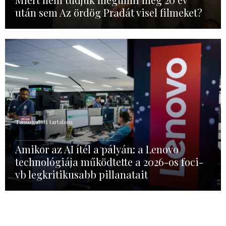
után sem Az ördög Pradát visel filmeket?
Támogatott tartalom
Amikor az AI ítél a pályán: a Lenovo
technológiája működtette a 2026-os foci-
vb legkritikusabb pillanatait