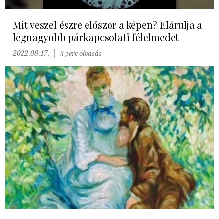
Mit veszel észre először a képen? Elárulja a
legnagyobb párkapcsolati félelmedet
2022.08.17.
3 perc olvasás