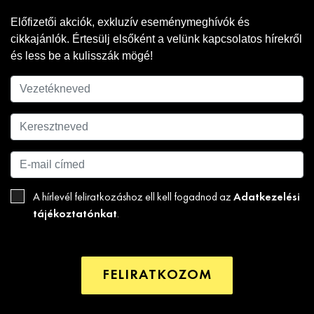
Előfizetői akciók, exkluzív eseménymeghívók és
cikkajánlók. Értesülj elsőként a velünk kapcsolatos hírekről
és less be a kulisszák mögé!
Adatkezelési
A hírlevél feliratkozáshoz ell kell fogadnod az
tájékoztatónkat
.
FELIRATKOZOM