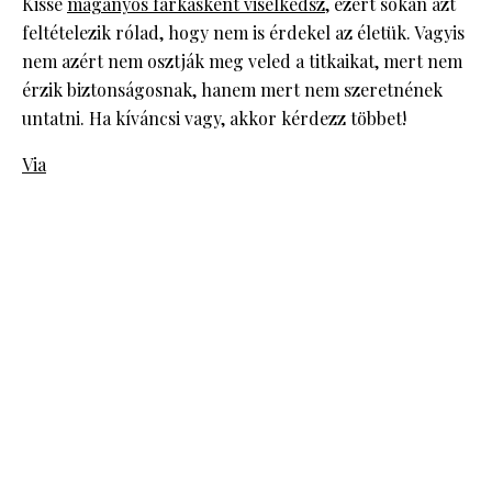
Kissé
magányos farkasként viselkedsz
, ezért sokan azt
feltételezik rólad, hogy nem is érdekel az életük. Vagyis
nem azért nem osztják meg veled a titkaikat, mert nem
érzik biztonságosnak, hanem mert nem szeretnének
untatni. Ha kíváncsi vagy, akkor kérdezz többet!
Via