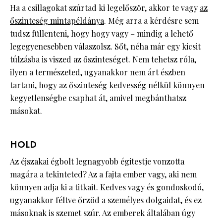
Ha a csillagokat szúrtad ki legelőször, akkor te vagy
az
őszinteség mintapéldánya
. Még arra a kérdésre sem
tudsz füllenteni, hogy hogy vagy – mindig a lehető
legegyenesebben válaszolsz. Sőt, néha már egy kicsit
túlzásba is viszed az őszinteséget. Nem tehetsz róla,
ilyen a természeted, ugyanakkor nem árt észben
tartani, hogy az őszinteség kedvesség nélkül könnyen
kegyetlenségbe csaphat át, amivel megbánthatsz
másokat.
HOLD
Az éjszakai égbolt legnagyobb égitestje vonzotta
magára a tekinteted? Az a fajta ember vagy, aki nem
könnyen adja ki a titkait. Kedves vagy és gondoskodó,
ugyanakkor féltve őrzöd a személyes dolgaidat, és ez
másoknak is szemet szúr. Az emberek általában úgy