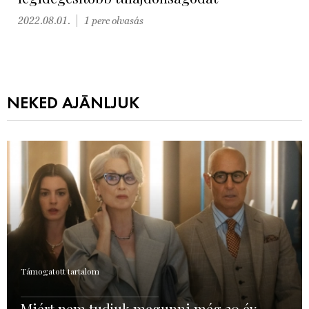
2022.08.01.
1 perc olvasás
NEKED AJÁNLJUK
Támogatott tartalom
Miért nem tudjuk megunni még 20 év