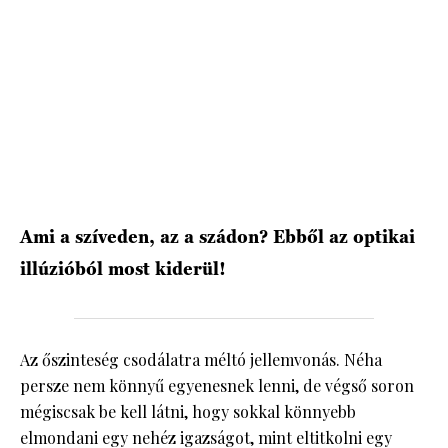
HÍRLEVÉL
Ami a szíveden, az a szádon? Ebből az optikai
illúzióból most kiderül!
Az őszinteség csodálatra méltó jellemvonás. Néha
persze nem könnyű egyenesnek lenni, de végső soron
mégiscsak be kell látni, hogy sokkal könnyebb
elmondani egy nehéz igazságot, mint eltitkolni egy