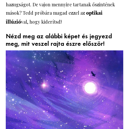
hazugságot. De vajon mennyire tartanak őszintének
mások? Tedd próbára magad ezzel az
optikai
illúzió
val, hogy kiderítsd!
Nézd meg az alábbi képet és jegyezd
meg, mit veszel rajta észre először!