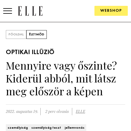
WEBSHOP
DIVAT
FŐOLDAL
ÉLETMÓD
ELLE DIGITAL
OPTIKAI ILLÚZIÓ
GOURMET AWARDS
Mennyire vagy őszinte?
SZÉPSÉG
Kiderül abból, mit látsz
KULTÚRA
meg először a képen
PSZICHÉ
2022. augusztus 19.
2 perc olvasás
ELLE
ÉLETMÓD
PÁRKAPCSOLAT
személyiség
személyiség teszt
jellemvonás