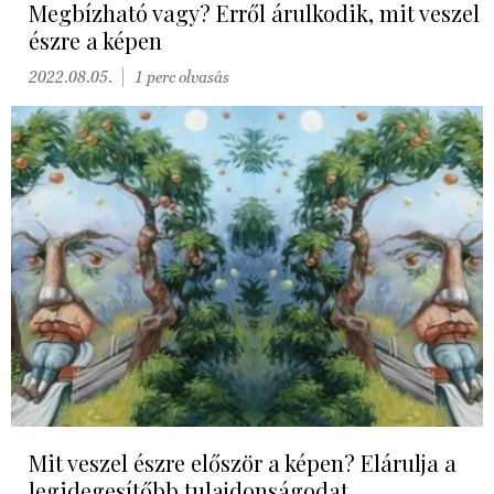
Megbízható vagy? Erről árulkodik, mit veszel
észre a képen
2022.08.05.
1 perc olvasás
Mit veszel észre először a képen? Elárulja a
legidegesítőbb tulajdonságodat