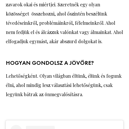
zavarok okai és miértjei. Szeretnék egy olyan
közösséget összehozni, ahol őszintén beszélünk
tévedéseinkről, problémáinkról, félelmeinkről. Ahol
nem fedjük el és álcázzuk valónkat vagy álmainkat. Ahol
elfogadjuk egymást, akár abszurd dolgokat is.
HOGYAN GONDOLSZ A JÖVŐRE?
Lehetőségként. Olyan világban éltünk, élünk és fogunk
élni, ahol mindig lesz választási lehetőségünk, csak
legyünk bátrak az önmegvalósításra.