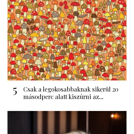
5
Csak a legokosabbaknak sikerül 20
másodperc alatt kiszúrni az...