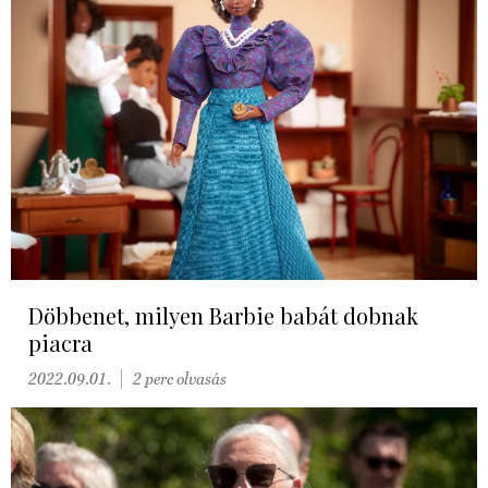
Döbbenet, milyen Barbie babát dobnak
piacra
2022.09.01.
2 perc olvasás