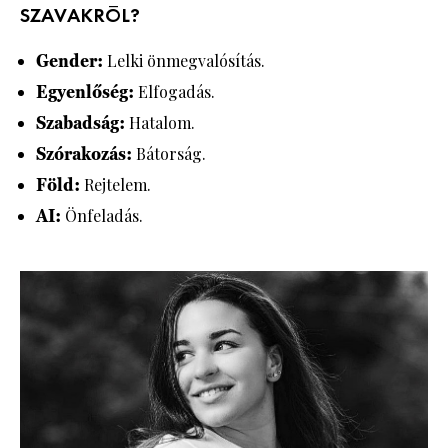
SZAVAKRÓL?
Gender:
Lelki önmegvalósítás.
Egyenlőség:
Elfogadás.
Szabadság:
Hatalom.
Szórakozás:
Bátorság.
Föld:
Rejtelem.
AI:
Önfeladás.