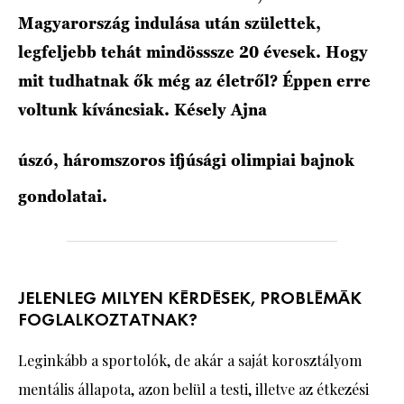
Magyarország indulása után születtek,
legfeljebb tehát mindösssze 20 évesek. Hogy
mit tudhatnak ők még az életről? Éppen erre
voltunk kíváncsiak. Késely Ajna
úszó, háromszoros ifjúsági olimpiai bajnok
gondolatai.
JELENLEG MILYEN KÉRDÉSEK, PROBLÉMÁK
FOGLALKOZTATNAK?
Leginkább a sportolók, de akár a saját korosztályom
mentális állapota, azon belül a testi, illetve az étkezési