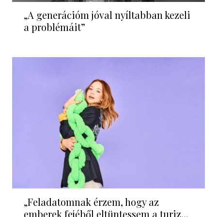
„A generációm jóval nyíltabban kezeli
a problémáit”
„Feladatomnak érzem, hogy az
emberek fejéből eltüntessem a turiz...