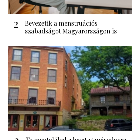
2
Bevezetik a menstruációs
szabadságot Magyarországon is
3
Te megtalálod a lovat 15 másodperc