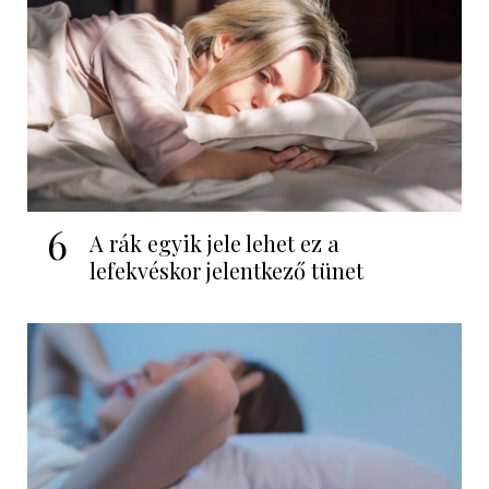
6
A rák egyik jele lehet ez a
lefekvéskor jelentkező tünet