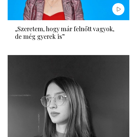
„Szeretem, hogy már felnőtt vagyok,
de még gyerek is”