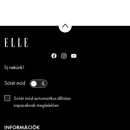
Írj nekünk!
Sötét mód
Sötét mód automatikus állítása
napszaknak megfelelően
INFORMÁCIÓK