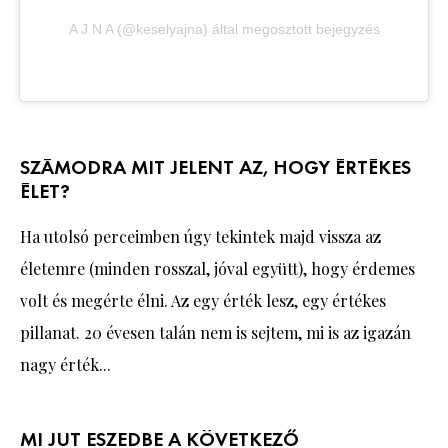
A J N A (@keselyajna) által megosztott bejegyzés
SZÁMODRA MIT JELENT AZ, HOGY ÉRTÉKES
ÉLET?
Ha utolsó perceimben úgy tekintek majd vissza az
életemre (minden rosszal, jóval együtt), hogy érdemes
volt és megérte élni. Az egy érték lesz, egy értékes
pillanat. 20 évesen talán nem is sejtem, mi is az igazán
nagy érték...
MI JUT ESZEDBE A KÖVETKEZŐ