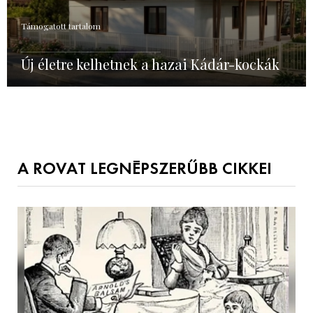
Támogatott tartalom
Új életre kelhetnek a hazai Kádár-kockák
A ROVAT LEGNÉPSZERŰBB CIKKEI