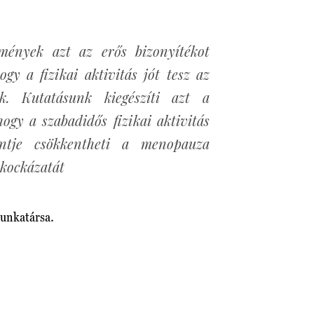
mények azt az erős bizonyítékot
hogy a fizikai aktivitás jót tesz az
ek. Kutatásunk kiegészíti azt a
hogy a szabadidős fizikai aktivitás
ntje csökkentheti a menopauza
 kockázatát
munkatársa.