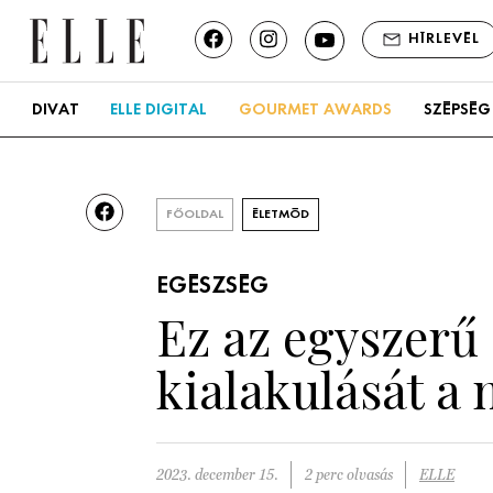
HÍRLEVÉL
DIVAT
ELLE DIGITAL
GOURMET AWARDS
SZÉPSÉG
FŐOLDAL
ÉLETMÓD
EGÉSZSÉG
Ez az egyszerű
kialakulását a 
2023. december 15.
2 perc olvasás
ELLE