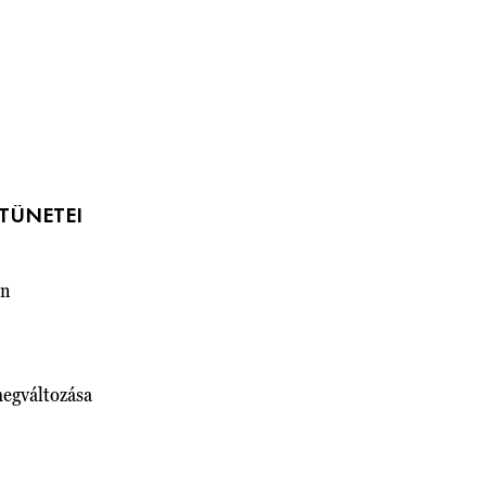
TÜNETEI
an
egváltozása