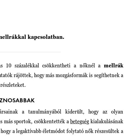
 mellrákkal kapcsolatban.
ás 10 százalékkal csökkentheti a nőknél a
mellrák
utatók rájöttek, hogy más mozgásformák is segíthetnek a
részleteket.
ASZNOSABBAK
rsainak a tanulmányából kiderült, hogy az olyan
és más sportok, csökkentették a
betegség
kialakulásának
 hogy a legaktívabb életmódot folytató nők részesültek a