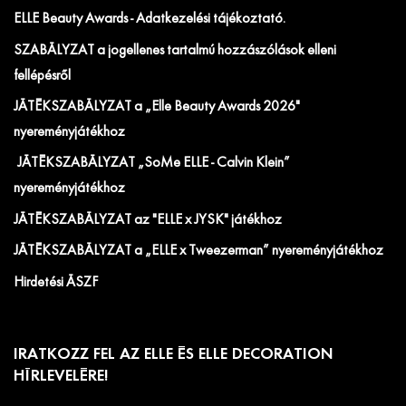
ELLE Beauty Awards - Adatkezelési tájékoztató.
SZABÁLYZAT a jogellenes tartalmú hozzászólások elleni
fellépésről
JÁTÉKSZABÁLYZAT a „Elle Beauty Awards 2026"
nyereményjátékhoz
JÁTÉKSZABÁLYZAT „SoMe ELLE - Calvin Klein”
nyereményjátékhoz
JÁTÉKSZABÁLYZAT az "ELLE x JYSK" játékhoz
JÁTÉKSZABÁLYZAT a „ELLE x Tweezerman” nyereményjátékhoz
Hirdetési ÁSZF
IRATKOZZ FEL AZ ELLE ÉS ELLE DECORATION
HÍRLEVELÉRE!