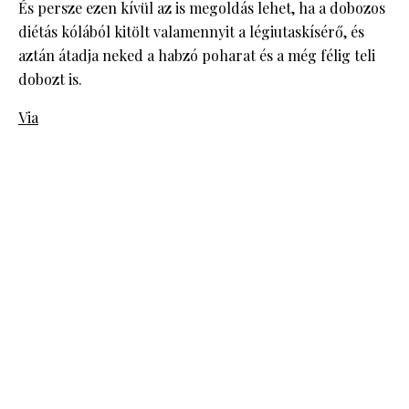
És persze ezen kívül az is megoldás lehet, ha a dobozos
diétás kólából kitölt valamennyit a légiutaskísérő, és
aztán átadja neked a habzó poharat és a még félig teli
dobozt is.
Via