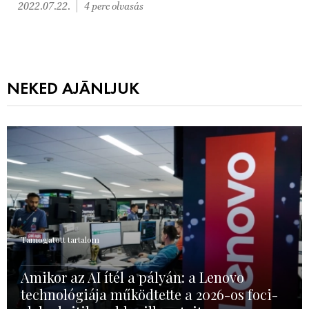
2022.07.22.
4 perc olvasás
NEKED AJÁNLJUK
Támogatott tartalom
Amikor az AI ítél a pályán: a Lenovo
technológiája működtette a 2026-os foci-