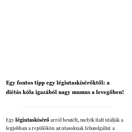
HÍRLEVÉL
Egy fontos tipp egy légiutaskísérőktől: a
diétás kóla igazából nagy mumus a levegőben!
Egy
légiutaskísérő
arról beszélt, melyik italt utálják a
legjobban a repülőkön az utasoknak felszolgálni: a