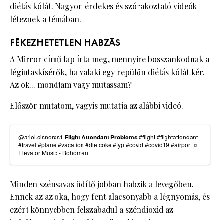
diétás kólát. Nagyon érdekes és szórakoztató videók
léteznek a témában.
FÉKEZHETETLEN HABZÁS
A Mirror című lap írta meg, mennyire bosszankodnak a
légiutaskísérők, ha valaki egy repülőn diétás kólát kér.
Az ok... mondjam vagy mutassam?
Először mutatom, vagyis mutatja az alábbi videó.
@ariel.cisneros1
Flight Attendant Problems
#flight
#flightattendant
#travel
#plane
#vacation
#dietcoke
#fyp
#covid
#covid19
#airport
♬
Elevator Music - Bohoman
Minden szénsavas üdítő jobban habzik a levegőben.
Ennek az az oka, hogy fent alacsonyabb a légnyomás, és
ezért könnyebben felszabadul a széndioxid az