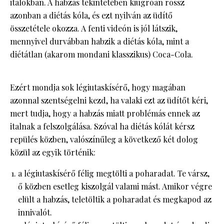
italokban. A habzás tekintetében kiugróan rossz
azonban a diétás kóla, és ezt nyilván az üdítő
összetétele okozza. A fenti videón is jól látszik,
mennyivel durvábban habzik a diétás kóla, mint a
diétátlan (akarom mondani klasszikus) Coca-Cola.
Ezért mondja sok légiutaskísérő, hogy magában
azonnal szentségelni kezd, ha valaki ezt az üdítőt kéri,
mert tudja, hogy a habzás miatt problémás ennek az
italnak a felszolgálása. Szóval ha diétás kólát kérsz
repülés közben, valószínűleg a következő két dolog
közül az egyik történik:
a légiutaskísérő félig megtölti a poharadat. Te vársz,
ő közben esetleg kiszolgál valami mást. Amikor végre
elült a habzás, teletöltik a poharadat és megkapod az
innivalót.