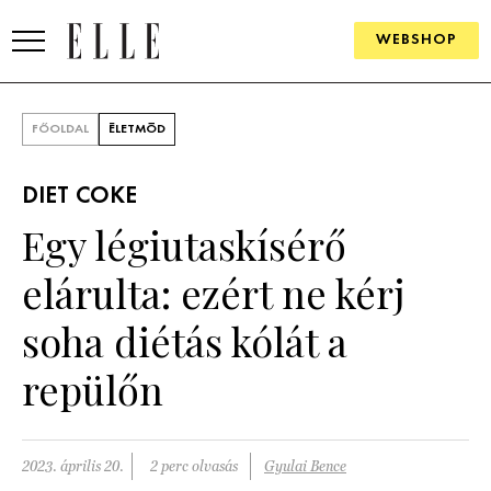
WEBSHOP
DIVAT
FŐOLDAL
ÉLETMÓD
ELLE DIGITAL
DIET COKE
GOURMET AWARDS
Egy légiutaskísérő
SZÉPSÉG
elárulta: ezért ne kérj
KULTÚRA
soha diétás kólát a
PSZICHÉ
repülőn
ÉLETMÓD
2023. április 20.
2 perc olvasás
Gyulai Bence
PÁRKAPCSOLAT