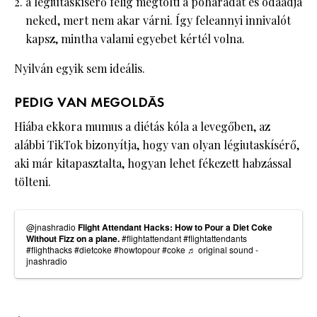
a légiutaskísérő félig megtölti a poharadat és odaadja
neked, mert nem akar várni. Így feleannyi innivalót
kapsz, mintha valami egyebet kértél volna.
Nyilván egyik sem ideális.
PEDIG VAN MEGOLDÁS
Hiába ekkora mumus a diétás kóla a levegőben, az
alábbi TikTok bizonyítja, hogy van olyan légiutaskísérő,
aki már kitapasztalta, hogyan lehet fékezett habzással
tölteni.
@jnashradio
Flight Attendant Hacks: How to Pour a Diet Coke
Without Fizz on a plane.
#flightattendant
#flightattendants
#flighthacks
#dietcoke
#howtopour
#coke
♬ original sound -
jnashradio