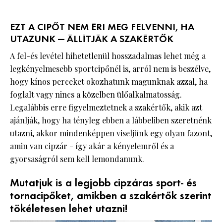
EZT A CIPŐT NEM ÉRI MEG FELVENNI, HA
UTAZUNK — ÁLLÍTJÁK A SZAKÉRTŐK
A fel-és levétel hihetetlenül hosszadalmas lehet még a
legkényelmesebb sportcipőnél is, arról nem is beszélve,
hogy kínos perceket okozhatunk magunknak azzal, ha
foglalt vagy nincs a közelben ülőalkalmatosság.
Legalábbis erre figyelmeztetnek a szakértők, akik azt
ajánlják, hogy ha tényleg ebben a lábbeliben szeretnénk
utazni, akkor mindenképpen viseljünk egy olyan fazont,
amin van cipzár - így akár a kényelemről és a
gyorsaságról sem kell lemondanunk.
Mutatjuk is a legjobb cipzáras sport- és
tornacipőket, amikben a szakértők szerint
tökéletesen lehet utazni!