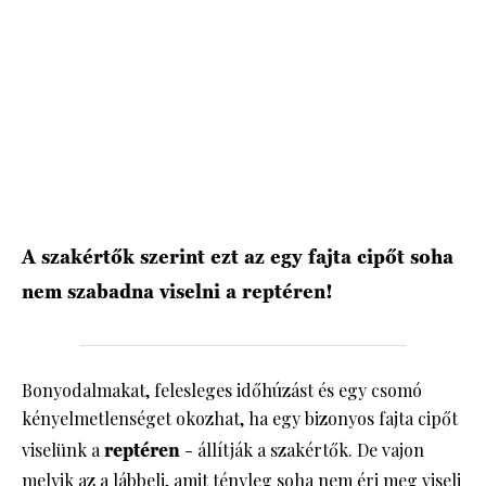
HÍRLEVÉL
A szakértők szerint ezt az egy fajta cipőt soha
nem szabadna viselni a reptéren!
Bonyodalmakat, felesleges időhúzást és egy csomó
kényelmetlenséget okozhat, ha egy bizonyos fajta cipőt
viselünk a
reptéren
- állítják a szakértők. De vajon
melyik az a lábbeli, amit tényleg soha nem éri meg viseli