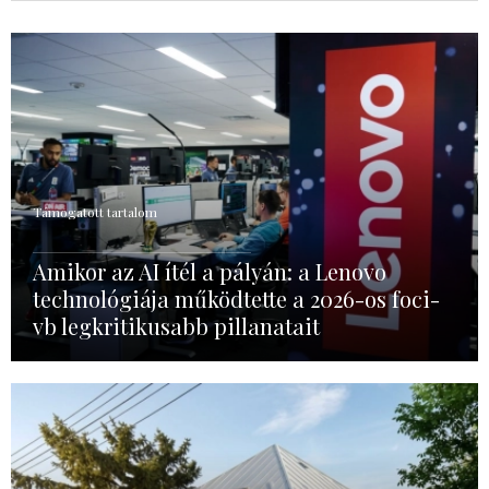
Támogatott tartalom
Amikor az AI ítél a pályán: a Lenovo
technológiája működtette a 2026-os foci-
vb legkritikusabb pillanatait