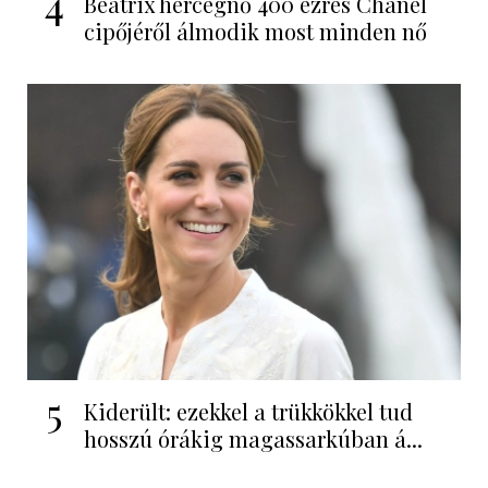
4
Beatrix hercegnő 400 ezres Chanel
cipőjéről álmodik most minden nő
5
Kiderült: ezekkel a trükkökkel tud
hosszú órákig magassarkúban á...