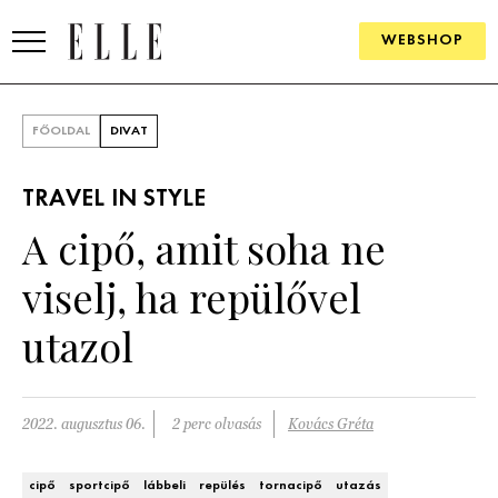
WEBSHOP
DIVAT
FŐOLDAL
DIVAT
ELLE DIGITAL
TRAVEL IN STYLE
GOURMET AWARDS
A cipő, amit soha ne
SZÉPSÉG
viselj, ha repülővel
KULTÚRA
utazol
PSZICHÉ
2022. augusztus 06.
2 perc olvasás
Kovács Gréta
ÉLETMÓD
PÁRKAPCSOLAT
cipő
sportcipő
lábbeli
repülés
tornacipő
utazás