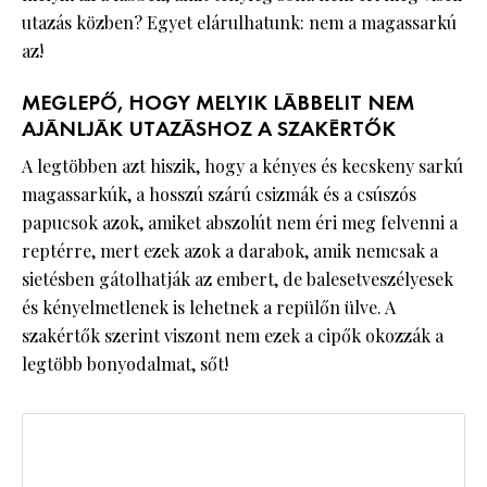
utazás közben? Egyet elárulhatunk: nem a magassarkú
az!
MEGLEPŐ, HOGY MELYIK LÁBBELIT NEM
AJÁNLJÁK UTAZÁSHOZ A SZAKÉRTŐK
A legtöbben azt hiszik, hogy a kényes és kecskeny sarkú
magassarkúk, a hosszú szárú csizmák és a csúszós
papucsok azok, amiket abszolút nem éri meg felvenni a
reptérre, mert ezek azok a darabok, amik nemcsak a
sietésben gátolhatják az embert, de balesetveszélyesek
és kényelmetlenek is lehetnek a repülőn ülve. A
szakértők szerint viszont nem ezek a cipők okozzák a
legtöbb bonyodalmat, sőt!