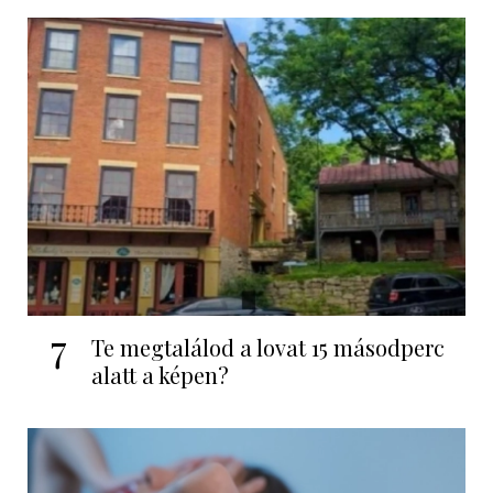
7
Te megtalálod a lovat 15 másodperc
alatt a képen?