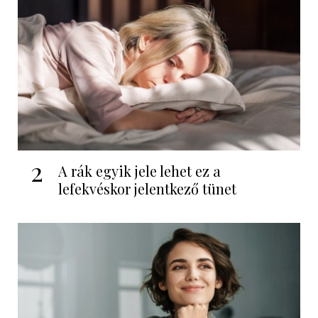
2
A rák egyik jele lehet ez a
lefekvéskor jelentkező tünet