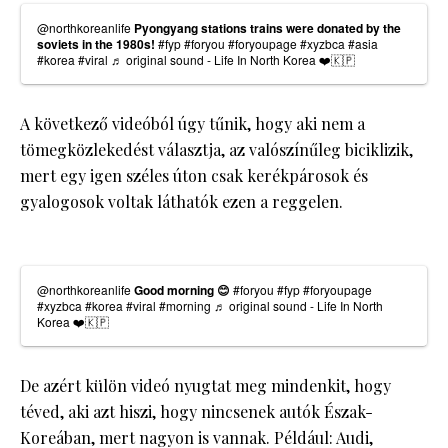
@northkoreanlife
Pyongyang stations trains were donated by the
soviets in the 1980s!
#fyp
#foryou
#foryoupage
#xyzbca
#asia
#korea
#viral
♬ original sound - Life In North Korea ❤️🇰🇵
A következő videóból úgy tűnik, hogy aki nem a
tömegközlekedést választja, az valószínűleg biciklizik,
mert egy igen széles úton csak kerékpárosok és
gyalogosok voltak láthatók ezen a reggelen.
@northkoreanlife
Good morning 😊
#foryou
#fyp
#foryoupage
#xyzbca
#korea
#viral
#morning
♬ original sound - Life In North
Korea ❤️🇰🇵
De azért külön videó nyugtat meg mindenkit, hogy
téved, aki azt hiszi, hogy nincsenek autók Észak-
Koreában, mert nagyon is vannak. Például: Audi,