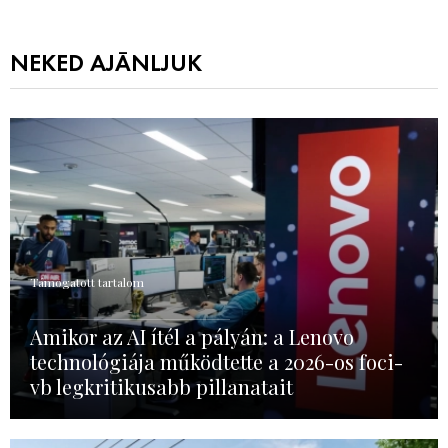
NEKED AJÁNLJUK
Támogatott tartalom
Amikor az AI ítél a pályán: a Lenovo
technológiája működtette a 2026-os foci-
vb legkritikusabb pillanatait