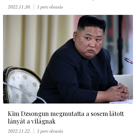
2022.11.30.
1 perc olvasás
Kim Dzsongun megmutatta a sosem látott
lányát a világnak
2022.11.22.
1 perc olvasás