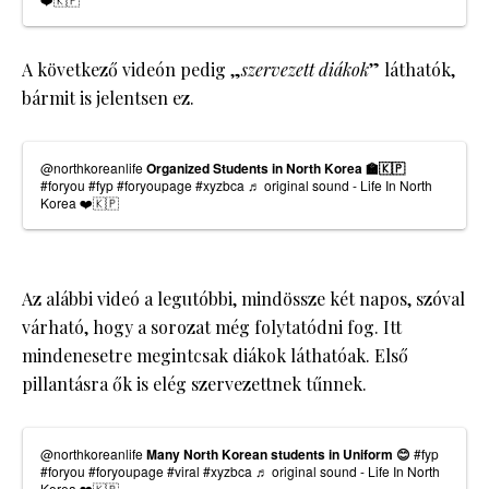
A következő videón pedig „
szervezett diákok
” láthatók,
bármit is jelentsen ez.
@northkoreanlife
Organized Students in North Korea 🏫🇰🇵
#foryou
#fyp
#foryoupage
#xyzbca
♬ original sound - Life In North
Korea ❤️🇰🇵
Az alábbi videó a legutóbbi, mindössze két napos, szóval
várható, hogy a sorozat még folytatódni fog. Itt
mindenesetre megintcsak diákok láthatóak. Első
pillantásra ők is elég szervezettnek tűnnek.
@northkoreanlife
Many North Korean students in Uniform 😊
#fyp
#foryou
#foryoupage
#viral
#xyzbca
♬ original sound - Life In North
Korea ❤️🇰🇵