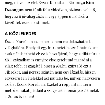
meg, milyen az élet Észak-Koreában. Bár maga
Kim
Dzsongun
nem tűnik fel a videókon, biztosra vehető,
hogy az ő jóváhagyásával vagy éppen utasítására
készültek ezek a kisfilmek.
A KÖZLEKEDÉS
Észak-Koreában az emberek nem csatlakozhatnak a
világhálóra. Ehelyett egy intranetet használhatnak, ami
csak náluk érhető el: ez is hozzájárul, hogy a diktatúra a
XXI. században is ennyire elszigetelt tud maradni a
világ többi országától. Most a
168.hu szúrta ki ezt a
TikTokot
, ami persze szintén nem egy lázadás, hiszen
egyszerű felvételekkel azt mutatja be, milyen nagyszerű
az élet Észak-Koreában. Ezeket a roppant modern
metrókocsikat például a szovjetek adományozták nekik
a '80-as években!