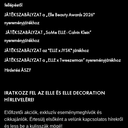
fellépésről
JÁTÉKSZABÁLYZAT a „Elle Beauty Awards 2026"
nyereményjátékhoz
JÁTÉKSZABÁLYZAT „SoMe ELLE - Calvin Klein”
nyereményjátékhoz
JÁTÉKSZABÁLYZAT az "ELLE x JYSK" játékhoz
JÁTÉKSZABÁLYZAT a „ELLE x Tweezerman” nyereményjátékhoz
Hirdetési ÁSZF
IRATKOZZ FEL AZ ELLE ÉS ELLE DECORATION
HÍRLEVELÉRE!
Előfizetői akciók, exkluzív eseménymeghívók és
cikkajánlók. Értesülj elsőként a velünk kapcsolatos hírekről
és less be a kulisszák mögé!