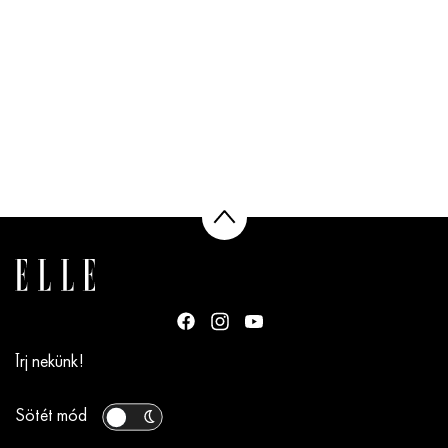
Írj nekünk!
Sötét mód