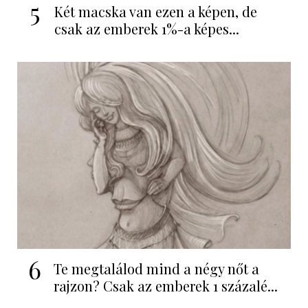
5
Két macska van ezen a képen, de
csak az emberek 1%-a képes...
6
Te megtalálod mind a négy nőt a
rajzon? Csak az emberek 1 százalé...