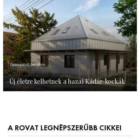
Támogatott tartalom
Új életre kelhetnek a hazai Kádár-kockák
A ROVAT LEGNÉPSZERŰBB CIKKEI