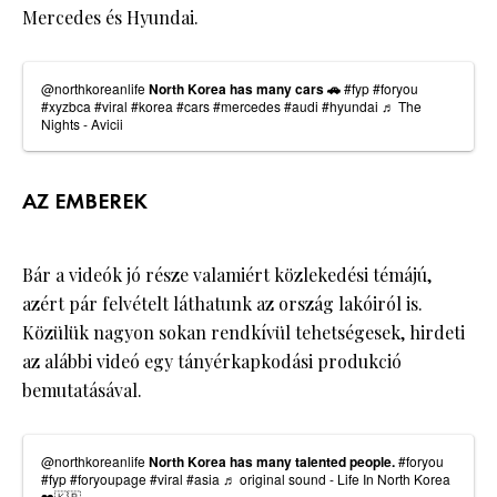
Mercedes és Hyundai.
@northkoreanlife
North Korea has many cars 🚗
#fyp
#foryou
#xyzbca
#viral
#korea
#cars
#mercedes
#audi
#hyundai
♬ The
Nights - Avicii
AZ EMBEREK
Bár a videók jó része valamiért közlekedési témájú,
azért pár felvételt láthatunk az ország lakóiról is.
Közülük nagyon sokan rendkívül tehetségesek, hirdeti
az alábbi videó egy tányérkapkodási produkció
bemutatásával.
@northkoreanlife
North Korea has many talented people.
#foryou
#fyp
#foryoupage
#viral
#asia
♬ original sound - Life In North Korea
❤️🇰🇵