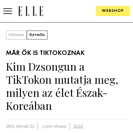
WEBSHOP
DIVAT
FŐOLDAL
ÉLETMÓD
ELLE DIGITAL
MÁR ŐK IS TIKTOKOZNAK
GOURMET AWARDS
Kim Dzsongun a
SZÉPSÉG
TikTokon mutatja meg,
KULTÚRA
milyen az élet Észak-
PSZICHÉ
Koreában
ÉLETMÓD
2023. február 23.
2 perc olvasás
ELLE
PÁRKAPCSOLAT