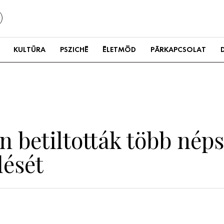
KULTÚRA
PSZICHÉ
ÉLETMÓD
PÁRKAPCSOLAT
 betiltották több nép
lését