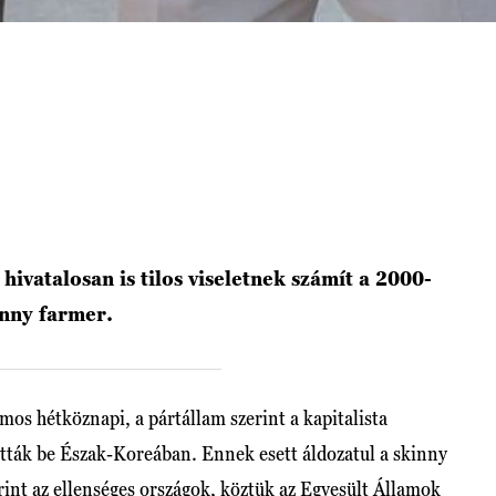
ivatalosan is tilos viseletnek számít a 2000-
inny farmer.
ámos hétköznapi, a pártállam szerint a kapitalista
ották be Észak-Koreában. Ennek esett áldozatul a skinny
int az ellenséges országok, köztük az Egyesült Államok