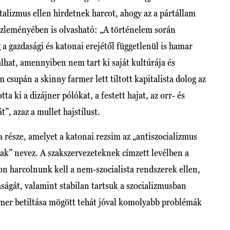
talizmus ellen hirdetnek harcot, ahogy az a pártállam
özleményében is olvasható: „A történelem során
 a gazdasági és katonai erejétől függetlenül is hamar
hat, amennyiben nem tart ki saját kultúrája és
csupán a skinny farmer lett tiltott kapitalista dolog az
a ki a dizájner pólókat, a festett hajat, az orr- és
t”, azaz a mullet hajstílust.
része, amelyet a katonai rezsim az „antiszocializmus
ak” nevez. A szakszervezeteknek címzett levélben a
n harcolnunk kell a nem-szocialista rendszerek ellen,
ágát, valamint stabilan tartsuk a szocializmusban
rmer betiltása mögött tehát jóval komolyabb problémák