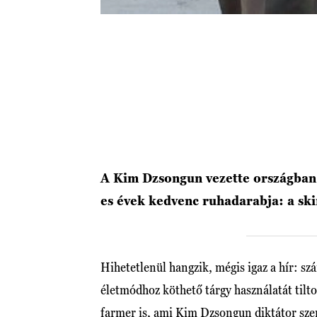
A Kim Dzsongun vezette országban h
es évek kedvenc ruhadarabja: a sk
Hihetetlenül hangzik, mégis igaz a hír: sz
életmódhoz köthető tárgy használatát tilt
farmer is, ami Kim Dzsongun diktátor szer