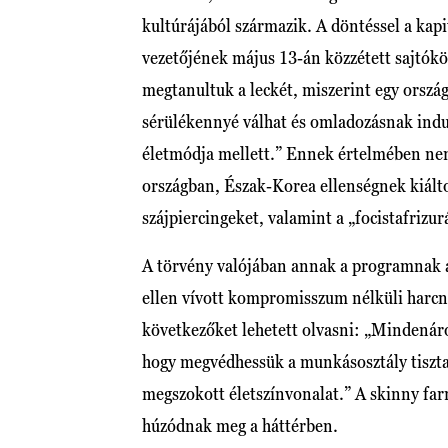
kultúrájából származik. A döntéssel a kapi
vezetőjének május 13-án közzétett sajtók
megtanultuk a leckét, miszerint egy ország
sérülékennyé válhat és omladozásnak indul
életmódja mellett.” Ennek értelmében nem 
országban, Észak-Korea ellenségnek kiáltott
szájpiercingeket, valamint a „focistafrizurá
A törvény valójában annak a programnak a 
ellen vívott kompromisszum nélküli harcn
következőket lehetett olvasni: „Mindenáro
hogy megvédhessük a munkásosztály tisztas
megszokott életszínvonalat.” A skinny fa
húzódnak meg a háttérben.