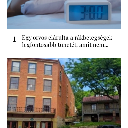
1
Egy orvos elárulta a rákbetegségek
legfontosabb tünetét, amit nem...