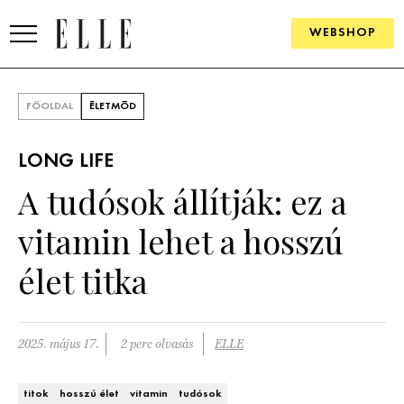
WEBSHOP
DIVAT
FŐOLDAL
ÉLETMÓD
ELLE DIGITAL
LONG LIFE
GOURMET AWARDS
A tudósok állítják: ez a
SZÉPSÉG
vitamin lehet a hosszú
KULTÚRA
élet titka
PSZICHÉ
2025. május 17.
2 perc olvasás
ELLE
ÉLETMÓD
PÁRKAPCSOLAT
titok
hosszú élet
vitamin
tudósok