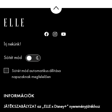
Írj nekünk!
Sötét mód
Sötét mód automatikus állítása
napszaknak megfelelően
INFORMÁCIÓK
JÁTÉKSZABÁLYZAT az „ELLE x Disney+” nyereményjátékhoz