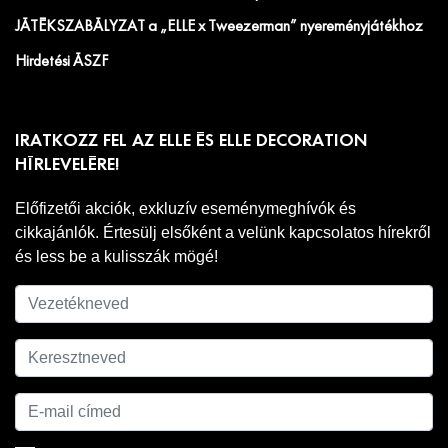
JÁTÉKSZABÁLYZAT a „ELLE x Tweezerman” nyereményjátékhoz
Hirdetési ÁSZF
IRATKOZZ FEL AZ ELLE ÉS ELLE DECORATION
HÍRLEVELÉRE!
Előfizetői akciók, exkluzív eseménymeghívók és
cikkajánlók. Értesülj elsőként a velünk kapcsolatos hírekről
és less be a kulisszák mögé!