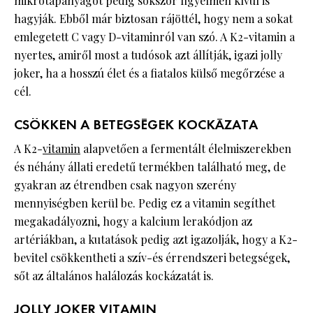
mikrotápanyagot pedig sokszor figyelmen kívül is
hagyják. Ebből már biztosan rájöttél, hogy nem a sokat
emlegetett C vagy D-vitaminról van szó. A K2-vitamin a
nyertes, amiről most a tudósok azt állítják, igazi jolly
joker, ha a hosszú élet és a fiatalos külső megőrzése a
cél.
CSÖKKEN A BETEGSÉGEK KOCKÁZATA
A K2-
vitamin
alapvetően a fermentált élelmiszerekben
és néhány állati eredetű termékben található meg, de
gyakran az étrendben csak nagyon szerény
mennyiségben kerül be. Pedig ez a vitamin segíthet
megakadályozni, hogy a kalcium lerakódjon az
artériákban, a kutatások pedig azt igazolják, hogy a K2-
bevitel csökkentheti a szív-és érrendszeri betegségek,
sőt az általános halálozás kockázatát is.
JOLLY JOKER VITAMIN