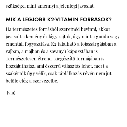
szüksége, mint amennyi a jelenlegi javaslat.
MIK A LEGJOBB K2-VITAMIN FORRÁSOK?
Ha természetes forrásból szeretnéd bevinni, akkor
javasolt a kemény és lágy sajtok, úgy mint a gouda vagy
ementáli fogyasztása. K2 található a tojássárgájában a
vajban, a májban és a savanyú káposztában is.
Természetesen étrend-kiegészítő formájában is
hozzájuthatsz, ami ésszerű választás lehet, mert a
szakértők úgy vélik, csak táplálkozás révén nem jut
belőle elég a szervezetbe.
(
via
)