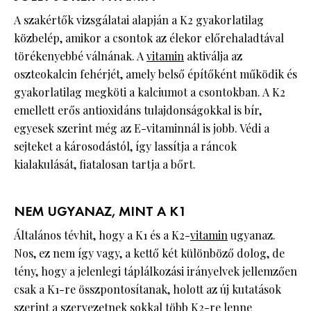
A szakértők vizsgálatai alapján a K2 gyakorlatilag
közbelép, amikor a csontok az élekor előrehaladtával
törékenyebbé válnának. A
vitamin
aktiválja az
oszteokalcin fehérjét, amely belső építőként működik és
gyakorlatilag megköti a kalciumot a csontokban. A K2
emellett erős antioxidáns tulajdonságokkal is bír,
egyesek szerint még az E-vitaminnál is jobb. Védi a
sejteket a károsodástól, így lassítja a ráncok
kialakulását, fiatalosan tartja a bőrt.
NEM UGYANAZ, MINT A K1
Általános tévhit, hogy a K1 és a K2-
vitamin
ugyanaz.
Nos, ez nem így vagy, a kettő két különböző dolog, de
tény, hogy a jelenlegi táplálkozási irányelvek jellemzően
csak a K1-re összpontosítanak, holott az új kutatások
szerint a szervezetnek sokkal több K2-re lenne