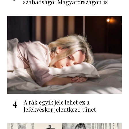
szabadságot Magyarországon is
4
A rák egyik jele lehet ez a
lefekvéskor jelentkező tünet