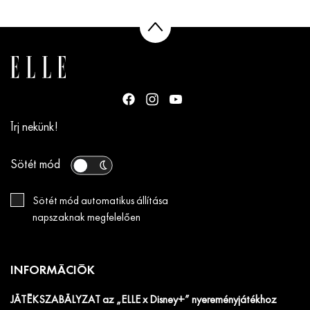
Írj nekünk!
Sötét mód
Sötét mód automatikus állítása
napszaknak megfelelően
INFORMÁCIÓK
JÁTÉKSZABÁLYZAT az „ELLE x Disney+” nyereményjátékhoz