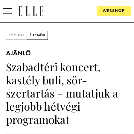
WEBSHOP
DIVAT
FŐOLDAL
ÉLETMÓD
ELLE DIGITAL
AJÁNLÓ
GOURMET AWARDS
Szabadtéri koncert,
SZÉPSÉG
kastély buli, sör-
KULTÚRA
szertartás – mutatjuk a
PSZICHÉ
legjobb hétvégi
programokat
ÉLETMÓD
PÁRKAPCSOLAT