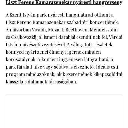
Liszt Ferenc Kamarazenekar nyáresti hangverseny
A Szent István park nyáresti hangulata ad otthont a
Liszt Ferenc Kamarazenekar szabadtéri koncertjének.
A műsorban Vivaldi, Mozart, Beethoven, Mendelssohn
és Csajkovszkij jól ismert darabjai csendülnek fel, Várdai
István művészeti vezetésével. A válogatott részletek
könnyed nyári zenei élményt ígérnek minden
korosztálynak. A koncert ingyenesen látogatható, a
park fái alatt ülve vagy
sétálva
is élvezhető. Ideális esti
program mindazoknak, akik szeretnének kikapcsolódni
klasszikus dallamok társaságában.