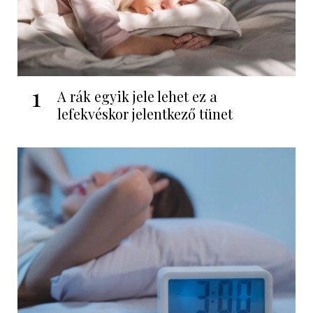
1
A rák egyik jele lehet ez a
lefekvéskor jelentkező tünet