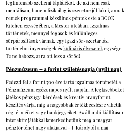
legfinomabb szellemi táplálékot, de aki nem csak
mentálisan, hanem fizikailag is szeretne jól lakni, annak
remek programmal készülnek péntek este a BOOK
Kitchen egységében, a Mester utcában. Izgalmas
történetek, mennyei fogások és különleges
sörpárosítások várnak, egy igazi sör-szertartás,
történelmi ínyencségek és
kulináris élvezetek
egysége.
Te ne habozz, arra ott lesz a söröd!
Pénzmúzeum – a forint születésnapja (nyílt nap)
Fedezd fel a forint 700 éve tartó izgalmas történetét a
Pénzmúzeum egész napos nyílt napján. A legkisebbeket
játékos pénzügyi kérdések és kreatív aranyforint-
készítés várja, míg a nagyobbak értékbecslésre vihetik
régi érméiket vagy bankjegyeiket. Az állandó kiállításon
interaktív játékkal ismerkedhetünk meg a magyar
pénztörténet nagy alakjaival – I. Károlytól a mai