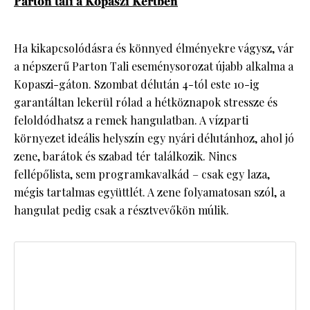
Parton tali a Kopaszi Kertben
Ha kikapcsolódásra és könnyed élményekre vágysz, vár
a népszerű Parton Tali eseménysorozat újabb alkalma a
Kopaszi-gáton. Szombat délután 4-tól este 10-ig
garantáltan lekerül rólad a hétköznapok stressze és
feloldódhatsz a remek hangulatban. A vízparti
környezet ideális helyszín egy nyári délutánhoz, ahol jó
zene, barátok és szabad tér találkozik. Nincs
fellépőlista, sem programkavalkád – csak egy laza,
mégis tartalmas együttlét. A zene folyamatosan szól, a
hangulat pedig csak a résztvevőkön múlik.