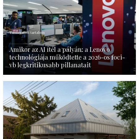
Támogatott tartalom
Amikor az AI ítél a pályán: a Lenovo
technológiája működtette a 2026-os foci-
vb legkritikusabb pillanatait