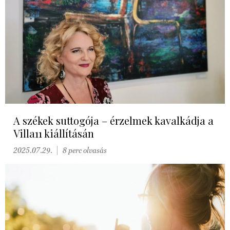
A székek suttogója – érzelmek kavalkádja a
Villa11 kiállításán
2025.07.29.
8 perc olvasás