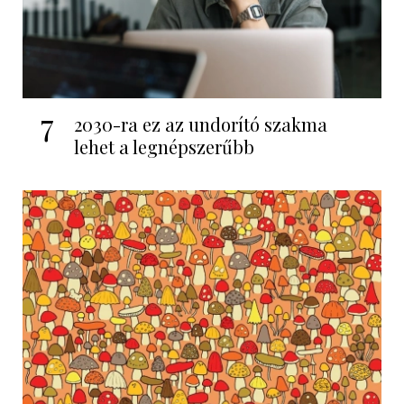
7
2030-ra ez az undorító szakma
lehet a legnépszerűbb