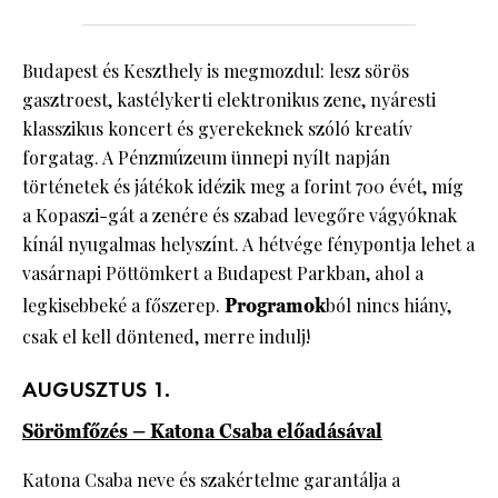
Budapest és Keszthely is megmozdul: lesz sörös
gasztroest, kastélykerti elektronikus zene, nyáresti
klasszikus koncert és gyerekeknek szóló kreatív
forgatag. A Pénzmúzeum ünnepi nyílt napján
történetek és játékok idézik meg a forint 700 évét, míg
a Kopaszi-gát a zenére és szabad levegőre vágyóknak
kínál nyugalmas helyszínt. A hétvége fénypontja lehet a
vasárnapi Pöttömkert a Budapest Parkban, ahol a
legkisebbeké a főszerep.
Programok
ból nincs hiány,
csak el kell döntened, merre indulj!
AUGUSZTUS 1.
Sörömfőzés – Katona Csaba előadásával
Katona Csaba neve és szakértelme garantálja a