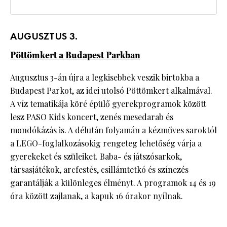
AUGUSZTUS 3.
Pöttömkert a Budapest Parkban
Augusztus 3-án újra a legkisebbek veszik birtokba a
Budapest Parkot, az idei utolsó Pöttömkert alkalmával.
A víz tematikája köré épülő gyerekprogramok között
lesz PASO Kids koncert, zenés mesedarab és
mondókázás is. A délután folyamán a kézműves saroktól
a LEGO-foglalkozásokig rengeteg lehetőség várja a
gyerekeket és szüleiket. Baba- és játszósarkok,
társasjátékok, arcfestés, csillámtetkó és színezés
garantálják a különleges élményt. A programok 14 és 19
óra között zajlanak, a kapuk 16 órakor nyílnak.