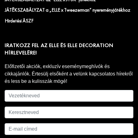
JÁTÉKSZABÁLYZAT a „ELLE x Tweezerman” nyereményjátékhoz
Hirdetési ÁSZF
IRATKOZZ FEL AZ ELLE ÉS ELLE DECORATION
HÍRLEVELÉRE!
Előfizetői akciók, exkluzív eseménymeghívók és
cikkajánlók. Értesülj elsőként a velünk kapcsolatos hírekről
és less be a kulisszák mögé!