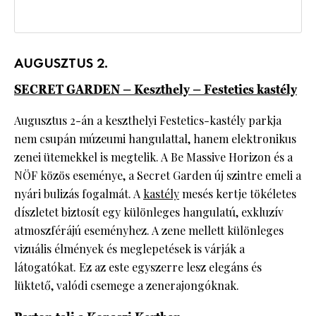
AUGUSZTUS 2.
SECRET GARDEN – Keszthely – Festetics kastély
Augusztus 2-án a keszthelyi Festetics-kastély parkja
nem csupán múzeumi hangulattal, hanem elektronikus
zenei ütemekkel is megtelik. A Be Massive Horizon és a
NÖF közös eseménye, a Secret Garden új szintre emeli a
nyári bulizás fogalmát. A
kastély
mesés kertje tökéletes
díszletet biztosít egy különleges hangulatú, exkluzív
atmoszférájú eseményhez. A zene mellett különleges
vizuális élmények és meglepetések is várják a
látogatókat. Ez az este egyszerre lesz elegáns és
lüktető, valódi csemege a zenerajongóknak.