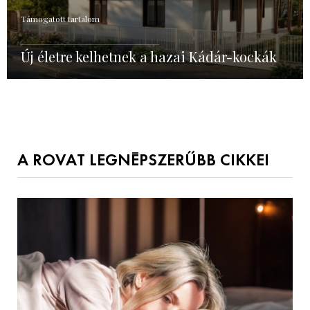
Támogatott tartalom
Új életre kelhetnek a hazai Kádár-kockák
A ROVAT LEGNÉPSZERŰBB CIKKEI