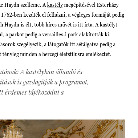
ze Haydn szelleme. A
kastély
megépítésével Esterházy
 1762-ben kezdték el felhúzni, a végleges formáját pedig
 Haydn is élt, több híres művét is itt írta. A kastélyt
 a parkot pedig a versailles-i park alakították ki.
sorok szegélyezik, a látogatók itt sétálgatva pedig a
t tényleg minden a hercegi életstílusra emlékeztet.
atónak: A kastélyban állandó és
lítások is gazdagítják a programot,
őtt érdemes tájékozódni a