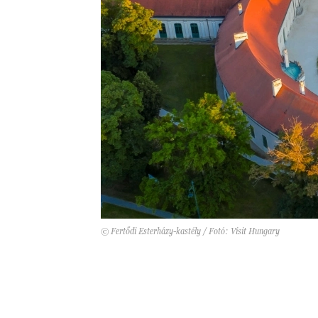
© Fertődi Esterházy-kastély / Fotó: Visit Hungary