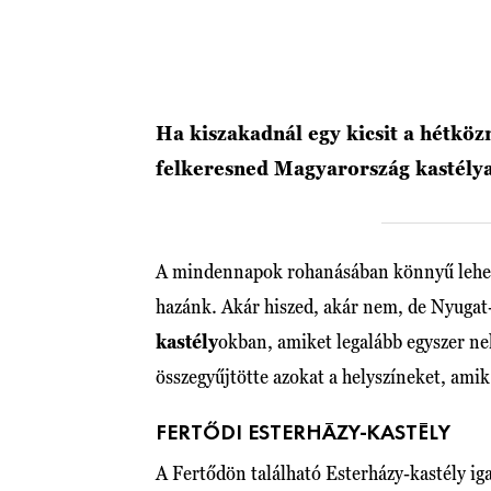
Ha kiszakadnál egy kicsit a hétkö
felkeresned Magyarország kastélyai
A mindennapok rohanásában könnyű lehet m
hazánk. Akár hiszed, akár nem, de Nyuga
kastély
okban, amiket legalább egyszer nek
összegyűjtötte azokat a helyszíneket, ami
FERTŐDI ESTERHÁZY-KASTÉLY
A Fertődön található Esterházy-kastély iga