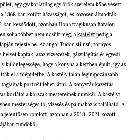
pület, egy gyakorlatilag egy örök szerelem kőbe vésett
na 1868-ban kötött házasságot, és közösen álmodták
3-ban kezdődött, azonban Ilona tragikusan fiatalon
ően soha többet nem nősült meg, a
kastélyt
pedig a
 alapján fejezte be. Az angol Tudor-stílusú, tornyos
helyet kaptak, azaz vízvezeték, gázvilágítás és egyedi
ély különlegessége, hogy a konyha a kertben épült, így az
tatták el a főépületbe. A kastély talán legimpozánsabb
 tagjainak portréit lehet látni. A könyvtár kazettás
vas korlátai a korszak mestereinek munkái. A kastélyt
yben mesterséges tó, vízesés és pálmaház is található. A
ota jelentősen romlott, azonban a 2018–2021 között
pájában tündököl.