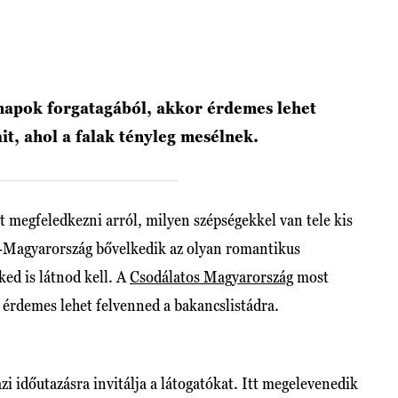
znapok forgatagából, akkor érdemes lehet
t, ahol a falak tényleg mesélnek.
egfeledkezni arról, milyen szépségekkel van tele kis
t-Magyarország bővelkedik az olyan romantikus
ed is látnod kell. A
Csodálatos Magyarország
most
k érdemes lehet felvenned a bakancslistádra.
zi időutazásra invitálja a látogatókat. Itt megelevenedik