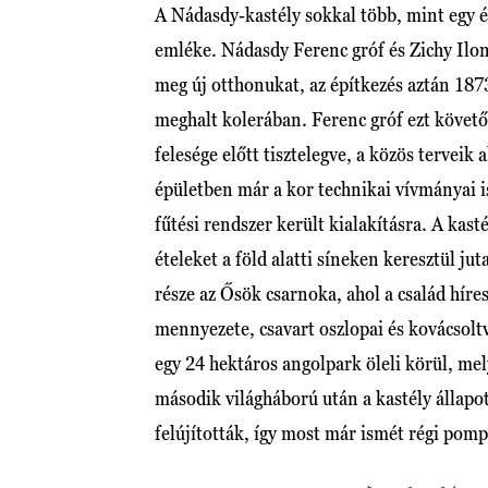
A Nádasdy-kastély sokkal több, mint egy é
emléke. Nádasdy Ferenc gróf és Zichy Ilo
meg új otthonukat, az építkezés aztán 187
meghalt kolerában. Ferenc gróf ezt követ
felesége előtt tisztelegve, a közös terveik
épületben már a kor technikai vívmányai is 
fűtési rendszer került kialakításra. A kast
ételeket a föld alatti síneken keresztül ju
része az Ősök csarnoka, ahol a család híres
mennyezete, csavart oszlopai és kovácsolt
egy 24 hektáros angolpark öleli körül, mel
második világháború után a kastély állap
felújították, így most már ismét régi pom