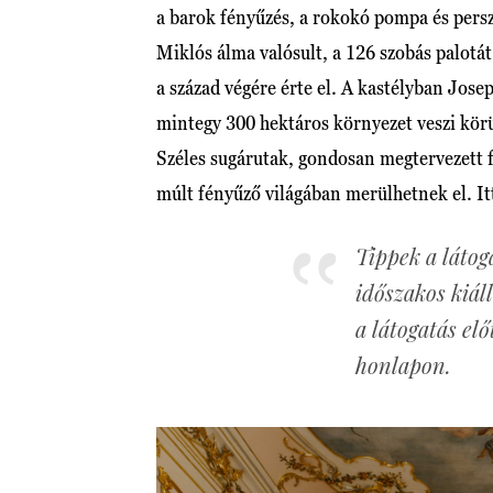
a barok fényűzés, a rokokó pompa és pers
Miklós álma valósult, a 126 szobás palotát
a század végére érte el. A kastélyban Joseph
mintegy 300 hektáros környezet veszi körül,
Széles sugárutak, gondosan megtervezett fa
múlt fényűző világában merülhetnek el. It
Tippek a látog
időszakos kiál
a látogatás el
honlapon.