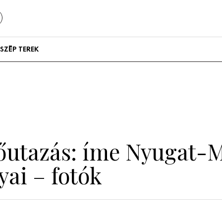
SZÉP TEREK
Szállodák és
vendégházak
Lakások
őutazás: íme Nyugat-
yai – fotók