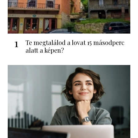
1
Te megtalálod a lovat 15 másodperc
alatt a képen?