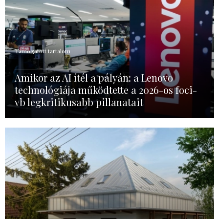
Támogatott tartalom
Amikor az AI ítél a pályán: a Lenovo
technológiája működtette a 2026-os foci-
vb legkritikusabb pillanatait