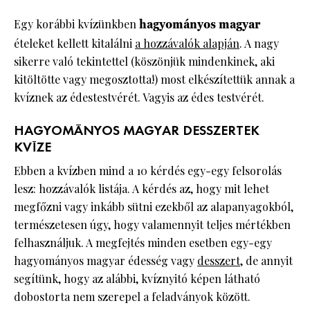
Egy korábbi kvízünkben
hagyományos magyar
ételeket kellett kitalálni
a hozzávalók alapján
. A nagy
sikerre való tekintettel (köszönjük mindenkinek, aki
kitöltötte vagy megosztotta!) most elkészítettük annak a
kvíznek az édestestvérét. Vagyis az édes testvérét.
HAGYOMÁNYOS MAGYAR DESSZERTEK
KVÍZE
Ebben a kvízben mind a 10 kérdés egy-egy felsorolás
lesz: hozzávalók listája. A kérdés az, hogy mit lehet
megfőzni vagy inkább sütni ezekből az alapanyagokból,
természetesen úgy, hogy valamennyit teljes mértékben
felhasználjuk. A megfejtés minden esetben egy-egy
hagyományos magyar édesség vagy
desszert
, de annyit
segítünk, hogy az alábbi, kvíznyitó képen látható
dobostorta nem szerepel a feladványok között.