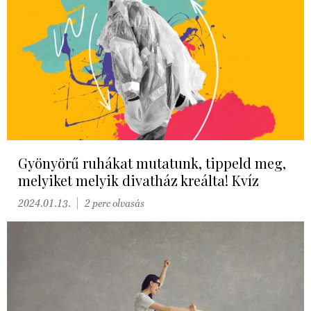
Gyönyörű ruhákat mutatunk, tippeld meg,
melyiket melyik divatház kreálta! Kvíz
2024.01.13.
2 perc olvasás