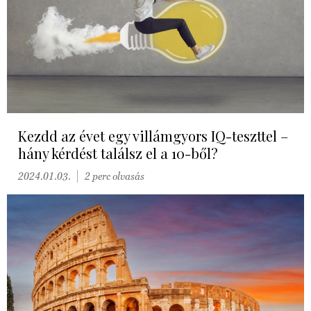
Kezdd az évet egy villámgyors IQ-teszttel –
hány kérdést találsz el a 10-ből?
2024.01.03.
2 perc olvasás