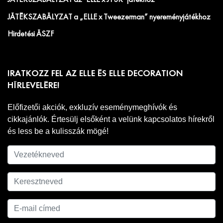
JÁTÉKSZABÁLYZAT az "ELLE x JYSK" játékhoz
JÁTÉKSZABÁLYZAT a „ELLE x Tweezerman” nyereményjátékhoz
Hirdetési ÁSZF
IRATKOZZ FEL AZ ELLE ÉS ELLE DECORATION
HÍRLEVELÉRE!
Előfizetői akciók, exkluzív eseménymeghívók és
cikkajánlók. Értesülj elsőként a velünk kapcsolatos hírekről
és less be a kulisszák mögé!