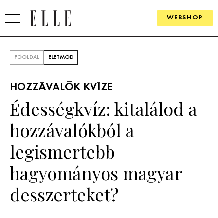
WEBSHOP
DIVAT
FŐOLDAL
ÉLETMÓD
ELLE DIGITAL
HOZZÁVALÓK KVÍZE
GOURMET AWARDS
Édességkvíz: kitalálod a
SZÉPSÉG
hozzávalókból a
KULTÚRA
legismertebb
PSZICHÉ
hagyományos magyar
desszerteket?
ÉLETMÓD
PÁRKAPCSOLAT