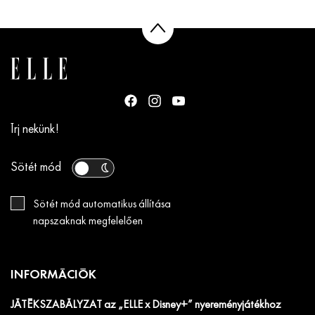
Írj nekünk!
Sötét mód
Sötét mód automatikus állítása
napszaknak megfelelően
INFORMÁCIÓK
JÁTÉKSZABÁLYZAT az „ELLE x Disney+” nyereményjátékhoz