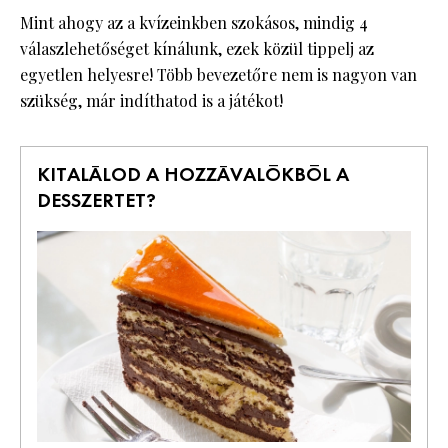
Mint ahogy az a kvízeinkben szokásos, mindig 4
válaszlehetőséget kínálunk, ezek közül tippelj az
egyetlen helyesre! Több bevezetőre nem is nagyon van
szükség, már indíthatod is a játékot!
KITALÁLOD A HOZZÁVALÓKBÓL A
DESSZERTET?