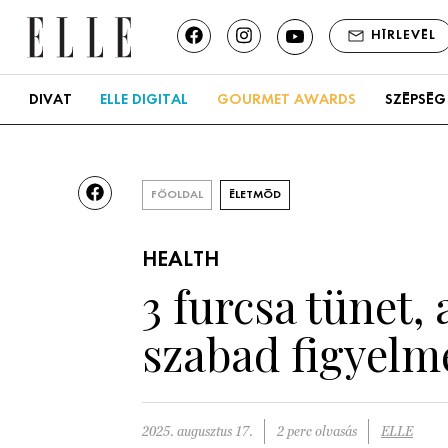
HÍRLEVÉL
DIVAT
ELLE DIGITAL
GOURMET AWARDS
SZÉPSÉG
FŐOLDAL
ÉLETMÓD
HEALTH
3 furcsa tünet,
szabad figyelm
2025. augusztus 17.
2 perc olvasás
ELLE