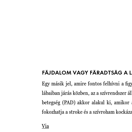
FÁJDALOM VAGY FÁRADTSÁG A 
Egy másik jel, amire fontos felhívni a fig
lábaiban járás közben, az a szívrendszer ál
betegség (PAD) akkor alakul ki, amikor a
fokozhatja a stroke és a szívroham kockáza
Via