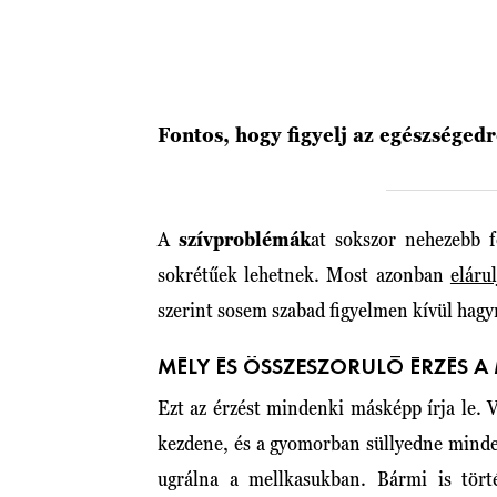
Fontos, hogy figyelj az egészséged
A
szívproblémák
at sokszor nehezebb f
sokrétűek lehetnek. Most azonban
eláru
szerint sosem szabad figyelmen kívül hagy
MÉLY ÉS ÖSSZESZORULÓ ÉRZÉS A
Ezt az érzést mindenki másképp írja le. V
kezdene, és a gyomorban süllyedne minde
ugrálna a mellkasukban. Bármi is tört