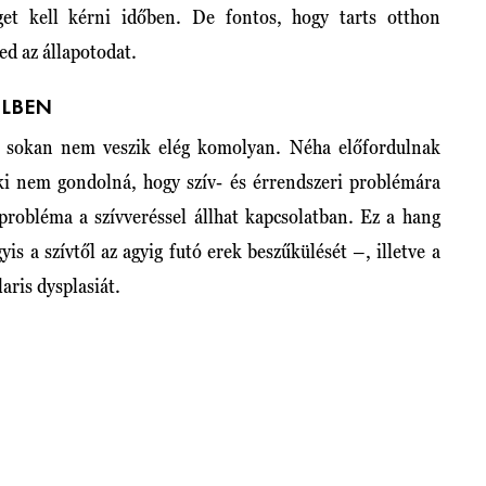
get kell kérni időben. De fontos, hogy tarts otthon
ed az állapotodat.
ÜLBEN
ám sokan nem veszik elég komolyan. Néha előfordulnak
nki nem gondolná, hogy szív- és érrendszeri problémára
probléma a szívveréssel állhat kapcsolatban. Ez a hang
gyis a szívtől az agyig futó erek beszűkülését –, illetve a
aris dysplasiát.