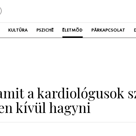
KULTÚRA
PSZICHÉ
ÉLETMÓD
PÁRKAPCSOLAT
 amit a kardiológusok 
en kívül hagyni