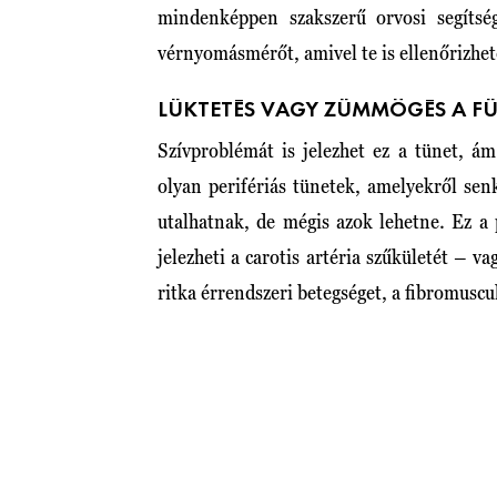
mindenképpen szakszerű orvosi segítsé
vérnyomásmérőt, amivel te is ellenőrizhet
LÜKTETÉS VAGY ZÜMMÖGÉS A F
Szívproblémát is jelezhet ez a tünet, 
olyan perifériás tünetek, amelyekről se
utalhatnak, de mégis azok lehetne. Ez a 
jelezheti a carotis artéria szűkületét – va
ritka érrendszeri betegséget, a fibromuscul