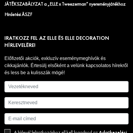
JÁTÉKSZABÁLYZAT a „ELLE x Tweezerman” nyereményjátékhoz
Hirdetési ÁSZF
IRATKOZZ FEL AZ ELLE ÉS ELLE DECORATION
HÍRLEVELÉRE!
Előfizetői akciók, exkluzív eseménymeghívók és
cikkajánlók. Értesülj elsőként a velünk kapcsolatos hírekről
és less be a kulisszák mögé!
Adatkezelési
A hírlevél feliratkozáshoz ell kell fogadnod az