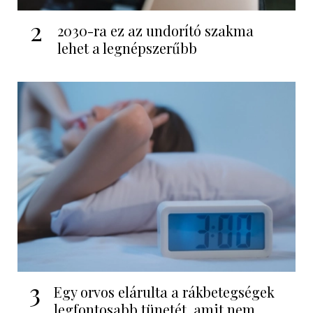
2
2030-ra ez az undorító szakma
lehet a legnépszerűbb
3
Egy orvos elárulta a rákbetegségek
legfontosabb tünetét, amit nem...