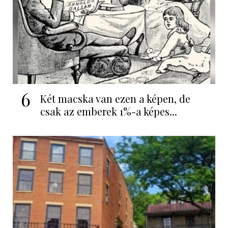
6
Két macska van ezen a képen, de
csak az emberek 1%-a képes...