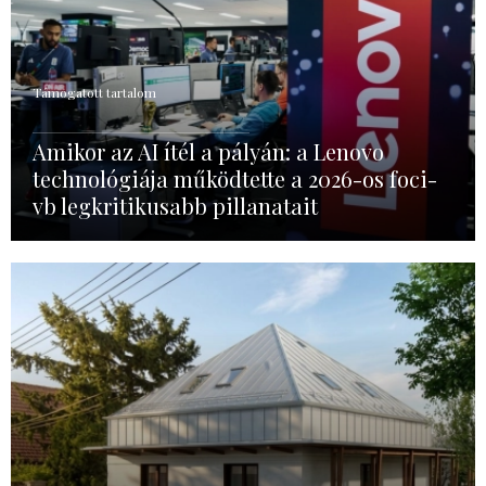
Támogatott tartalom
Amikor az AI ítél a pályán: a Lenovo
technológiája működtette a 2026-os foci-
vb legkritikusabb pillanatait