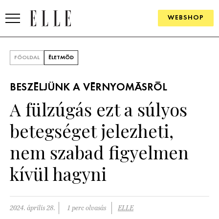
WEBSHOP
DIVAT
FŐOLDAL
ÉLETMÓD
ELLE DIGITAL
BESZÉLJÜNK A VÉRNYOMÁSRÓL
GOURMET AWARDS
A fülzúgás ezt a súlyos
SZÉPSÉG
betegséget jelezheti,
KULTÚRA
nem szabad figyelmen
PSZICHÉ
kívül hagyni
ÉLETMÓD
2024. április 28.
1 perc olvasás
ELLE
PÁRKAPCSOLAT