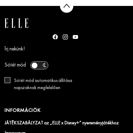
Írj nekünk!
Sötét mód
Sötét mód automatikus állítása
napszaknak megfelelően
INFORMÁCIÓK
JÁTÉKSZABÁLYZAT az „ELLE x Disney+” nyereményjátékhoz