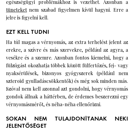
egészségügyi problémákhoz is vezethet. Azonban a
tüneteket
nem szabad figyelmen kívül hagyni. Erre a
jelre is figyelni kell.
EZT KELL TUDNI
Ha túl magas a vérnyomás, az extra terhelést jelent az
erekre, a szívre és más szervekre, például az agyra, a
vesékre és a szemre. Azonban fontos kiemelni, hogy a
fülzúgást okozhatja többek között fülfertőzés, fej- vagy
nyaksérülések, bizonyos gyógyszerek (például nem
szteroid gyulladáscsökkentők) és még sok minden más.
Szóval nem kell azonnal azt gondolni, hogy vérnyomás
gondok állnak a háttérben, de érdemes beszerezni egy
vérnyomásmérőt, és néha-néha ellenőrizni.
SOKAN NEM TULAJDONÍTANAK NEKI
JELENTŐSÉGET