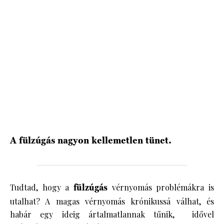
HÍRLEVÉL
A fülzúgás nagyon kellemetlen tünet.
Tudtad, hogy a
fülzúgás
vérnyomás problémákra is
utalhat? A magas vérnyomás krónikussá válhat, és
habár egy ideig ártalmatlannak tűnik, idővel