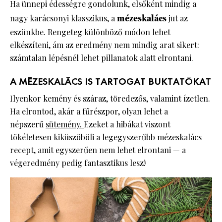
Ha ünnepi édességre gondolunk, elsőként mindig a
nagy karácsonyi klasszikus, a
mézeskalács
jut az
eszünkbe. Rengeteg különböző módon lehet
elkészíteni, ám az eredmény nem mindig arat sikert:
számtalan lépésnél lehet pillanatok alatt elrontani.
A MÉZESKALÁCS IS TARTOGAT BUKTATÓKAT
Ilyenkor kemény és száraz, töredezős, valamint ízetlen.
Ha elrontod, akár a fűrészpor, olyan lehet a
népszerű
sütemény.
Ezeket a hibákat viszont
tökéletesen kiküszöböli a legegyszerűbb mézeskalács
recept, amit egyszerűen nem lehet elrontani — a
végeredmény pedig fantasztikus lesz!