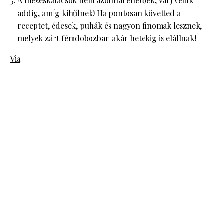
A mézeskalácsok nem azonnal ehetőek, várj velük
addig, amíg kihűlnek! Ha pontosan követted a
receptet, édesek, puhák és nagyon finomak lesznek,
melyek zárt fémdobozban akár hetekig is elállnak!
Via