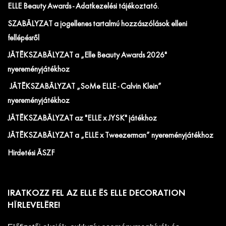
ELLE Beauty Awards - Adatkezelési tájékoztató.
SZABÁLYZAT a jogellenes tartalmú hozzászólások elleni
fellépésről
JÁTÉKSZABÁLYZAT a „Elle Beauty Awards 2026"
nyereményjátékhoz
JÁTÉKSZABÁLYZAT „SoMe ELLE - Calvin Klein”
nyereményjátékhoz
JÁTÉKSZABÁLYZAT az "ELLE x JYSK" játékhoz
JÁTÉKSZABÁLYZAT a „ELLE x Tweezerman” nyereményjátékhoz
Hirdetési ÁSZF
IRATKOZZ FEL AZ ELLE ÉS ELLE DECORATION
HÍRLEVELÉRE!