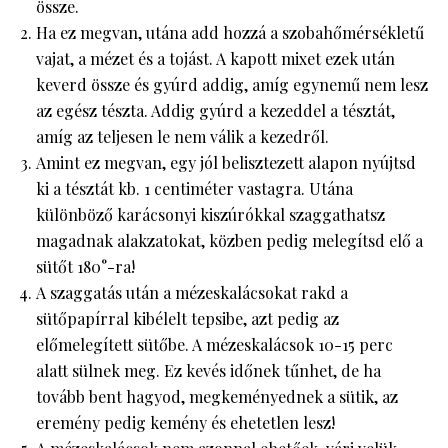
össze.
Ha ez megvan, utána add hozzá a szobahőmérsékletű
vajat, a mézet és a tojást. A kapott mixet ezek után
keverd össze és gyúrd addig, amíg egynemű nem lesz
az egész tészta. Addig gyúrd a kezeddel a tésztát,
amíg az teljesen le nem válik a kezedről.
Amint ez megvan, egy jól belisztezett alapon nyújtsd
ki a tésztát kb. 1 centiméter vastagra. Utána
különböző karácsonyi kiszúrókkal szaggathatsz
magadnak alakzatokat, közben pedig melegítsd elő a
sütőt 180°-ra!
A szaggatás után a mézeskalácsokat rakd a
sütőpapírral kibélelt tepsibe, azt pedig az
előmelegített sütőbe. A mézeskalácsok 10-15 perc
alatt sülnek meg. Ez kevés időnek tűnhet, de ha
tovább bent hagyod, megkeményednek a sütik, az
eremény pedig kemény és ehetetlen lesz!