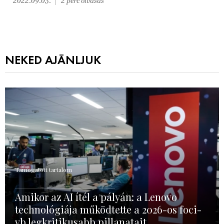
2022.09.03.
2 perc olvasás
NEKED AJÁNLJUK
Támogatott tartalom
Amikor az AI ítél a pályán: a Lenovo
technológiája működtette a 2026-os foci-
vb legkritikusabb pillanatait