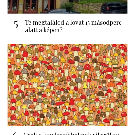
5
Te megtalálod a lovat 15 másodperc
alatt a képen?
6
Csak a legokosabbaknak sikerül 20