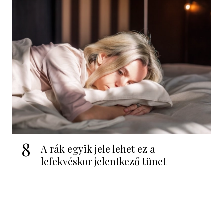
8
A rák egyik jele lehet ez a
lefekvéskor jelentkező tünet