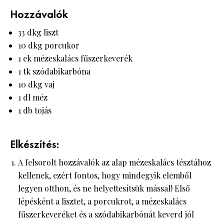
Hozzávalók
33 dkg liszt
10 dkg porcukor
1 ek mézeskalács fűszerkeverék
1 tk szódabikarbóna
10 dkg vaj
1 dl méz
1 db tojás
Elkészítés:
A felsorolt hozzávalók az alap mézeskalács tésztához
kellenek, ezért fontos, hogy mindegyik elemből
legyen otthon, és ne helyettesítsük mással! Első
lépésként a lisztet, a porcukrot, a mézeskalács
fűszerkeveréket és a szódabikarbónát keverd jól