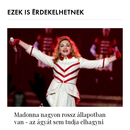
EZEK IS ÉRDEKELHETNEK
Madonna nagyon rossz állapotban
van - az ágyát sem tudja elhagyni