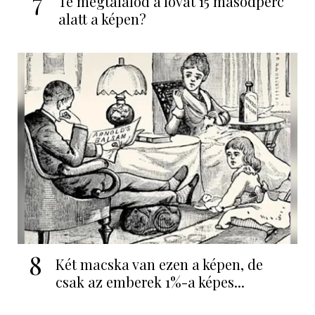
7
Te megtalálod a lovat 15 másodperc
alatt a képen?
8
Két macska van ezen a képen, de
csak az emberek 1%-a képes...