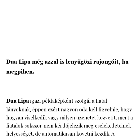
HÍRLEVÉL
Dua Lipa még azzal is lenyűgözi rajongóit, ha
megpihen.
Dua Lipa
igazi példaképként szolgál a fiatal
lányoknak, éppen ezért nagyon oda kell figyelnie, hogy
hogyan viselkedik vagy
milyen üzenetet közvetít
, mert a
fiatalok sokszor nem kérdőjelezik meg cselekedeteinek
helyességét, de automatikusan követni kezdik. A