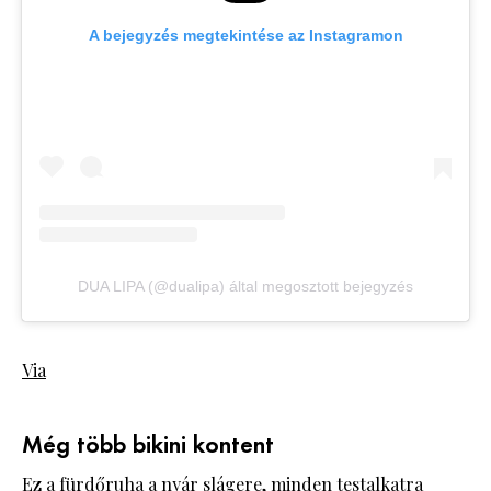
A bejegyzés megtekintése az Instagramon
DUA LIPA (@dualipa) által megosztott bejegyzés
Via
Még több bikini kontent
Ez a fürdőruha a nyár slágere, minden testalkatra