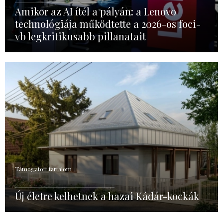
Amikor az AI ítél a pályán: a Lenovo
technológiája működtette a 2026-os foci-
vb legkritikusabb pillanatait
Támogatott tartalom
Új életre kelhetnek a hazai Kádár-kockák