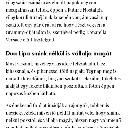
világsztár számára az elmúlt napok nagyon
mozgalmasan teltek, éppen a Future Nostalgia
világkörüli turnéjának közepén van, ám vasárnap
szakított egy pár órát arra, hogy részt vegyen a
Grammy-díjátadón is, szettjével pedig Donatella
Versace előtt tisztelgett.
Dua Lipa smink nélkül is vállalja magát
Most viszont, mivel egy kis ideje felszabadult, ezt
kihasználja, és pihenéssel tölti napjait. Tegnap meg is
mutatta követőinek, hogyan szokott relaxálni, tökéletes
alakját egy fekete bikiniben posztolta, a fotón éppen
napozás közben látható.
Az énekesnő fotóját imádják a rajongók, többen is
megjegyezték, milyen jó példát mutat vele, hogy smink
nélkül posztol, és vállalja magát, hiszen nagy volumenű
sminkek nélkül is csodásan néz ki, vonásai gyönyörűek.