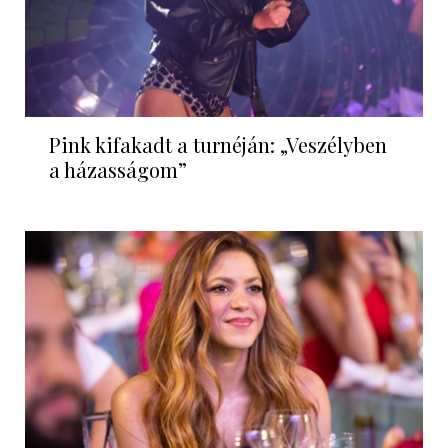
Pink kifakadt a turnéján: „Veszélyben
a házasságom”