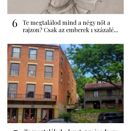
6
Te megtalálod mind a négy nőt a
rajzon? Csak az emberek 1 százalé...