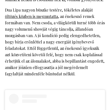
Dua Lipa nagyon büszke testére, tökéletes alakját
öltözés közben is megmutatta,
az énekesnő remek
formában van. Nem csoda, a világkörüli turné több órás
nagy volumenű showját végig táncolja, állandóan
mozgásban van. A jó kondíció pedig elengedhetetlen,
hogy bírja erőnléttel a nagy energiát igénybevevő
feladatokat. Ettől függetlenül, az énekesnő igyekszik
azt közvetíteni követői felé, hogy nem csak koplalással
érhetjük el az álomalakot, abba is bepillantást engedett,
amikor jóízűen elfogyasztja a jól megérdemelt
fagylaltját mindenféle bűntudat nélkül.