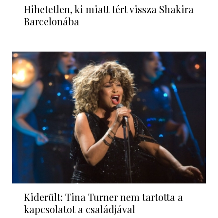
Hihetetlen, ki miatt tért vissza Shakira
Barcelonába
Kiderült: Tina Turner nem tartotta a
kapcsolatot a családjával