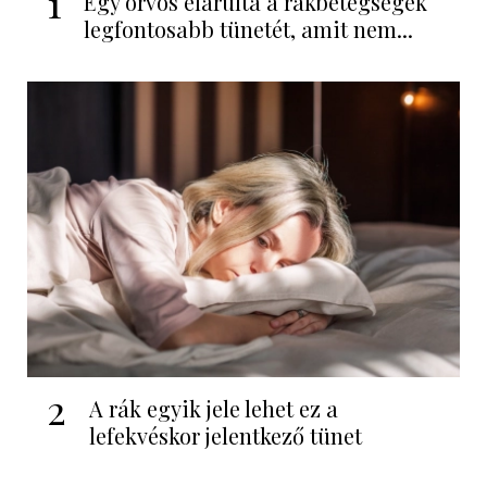
1
Egy orvos elárulta a rákbetegségek
legfontosabb tünetét, amit nem...
2
A rák egyik jele lehet ez a
lefekvéskor jelentkező tünet