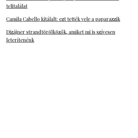
telitalálat
Camila Cabello kitálalt: ezt tették vele a paparazzik
Dizájner strandtörölközők, amiket mi is szívesen
leterítenénk