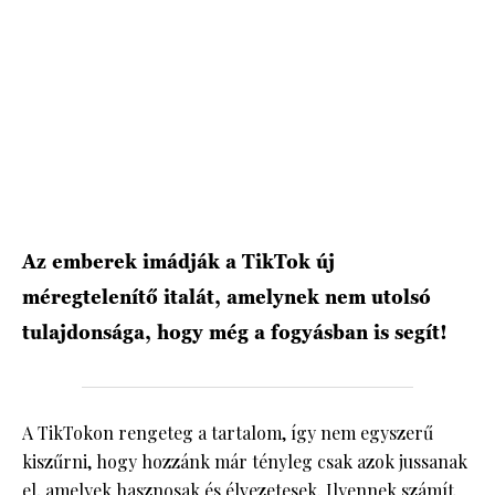
HÍRLEVÉL
Az emberek imádják a TikTok új
méregtelenítő italát, amelynek nem utolsó
tulajdonsága, hogy még a fogyásban is segít!
A TikTokon rengeteg a tartalom, így nem egyszerű
kiszűrni, hogy hozzánk már tényleg csak azok jussanak
el, amelyek hasznosak és élvezetesek. Ilyennek számít