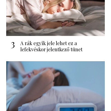
3
A rák egyik jele lehet ez a
lefekvéskor jelentkező tünet