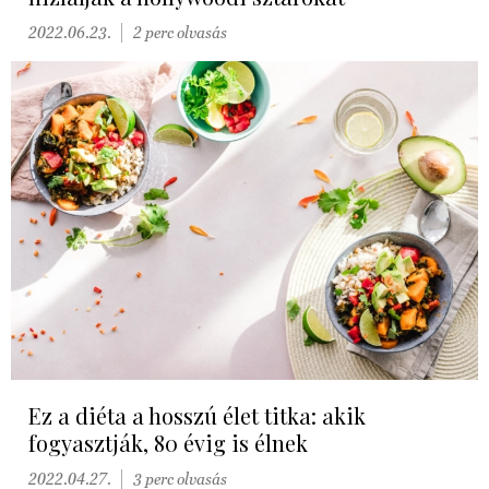
2022.06.23.
2 perc olvasás
Ez a diéta a hosszú élet titka: akik
fogyasztják, 80 évig is élnek
2022.04.27.
3 perc olvasás