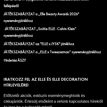
fellépésről
JÁTÉKSZABÁLYZAT a „Elle Beauty Awards 2026"
nyereményjátékhoz
JÁTÉKSZABÁLYZAT „SoMe ELLE - Calvin Klein”
nyereményjátékhoz
JÁTÉKSZABÁLYZAT az "ELLE x JYSK" játékhoz
JÁTÉKSZABÁLYZAT a „ELLE x Tweezerman” nyereményjátékhoz
Hirdetési ÁSZF
IRATKOZZ FEL AZ ELLE ÉS ELLE DECORATION
HÍRLEVELÉRE!
Előfizetői akciók, exkluzív eseménymeghívók és
cikkajánlók. Értesülj elsőként a velünk kapcsolatos hírekről