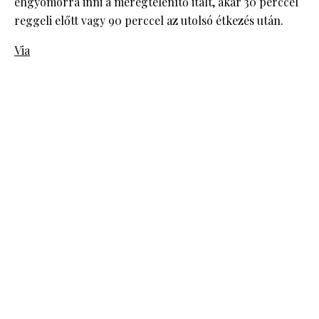
éhgyomorra inni a méregtelenítő italt, akár 30 perccel
reggeli előtt vagy 90 perccel az utolsó étkezés után.
Via