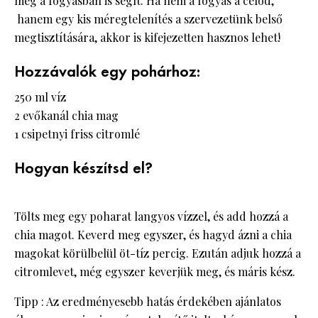
még a fogyásban is segít. Ha nem a fogyás a célod,
hanem egy kis méregtelenítés a szervezetünk belső
megtisztítására, akkor is kifejezetten hasznos lehet!
Hozzávalók egy pohárhoz:
250 ml víz
2 evőkanál chia mag
1 csipetnyi friss citromlé
Hogyan készítsd el?
Tölts meg egy poharat langyos vízzel, és add hozzá a
chia magot. Keverd meg egyszer, és hagyd ázni a chia
magokat körülbelül öt-tíz percig. Ezután adjuk hozzá a
citromlevet, még egyszer keverjük meg, és máris kész.
Tipp : Az eredményesebb hatás érdekében ajánlatos