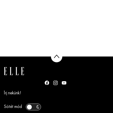
Írj nekünk!
Sötét mód