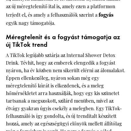
az új méregtelenítő ital is, amely ezen a platformon
terjedt el, és amely a felhasználók szerint a
fogyás
egyik nagy támogatója.
Méregtelenít és a fogyást támogatja az
új TikTok trend
A TikTok legújabb sztárja az Internal Shower Detox
Drink. Tévhit, hogy az emberek elengedik a fogyást
nyáron, ha év közben nem sikerült elérni az álomalakot.
Éppen ellenkezőleg, nyáron sokan még egy
méregtelenítő kúrát is elkezdenek, és a meleg
hőmérsékletet arra használják, hogy egy kis szünetet
tartsanak a megszokott, szilárd menüben, mivel az
étvágy gyakran úgyis csekély a melegben. Egy TikTok-
felhasználó is így gondolta, és új trenditalt készített
hozzá, amely az egészségügyi előnyök mellett állítólag