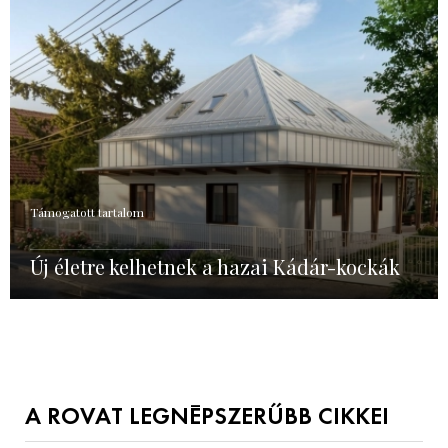
Támogatott tartalom
Új életre kelhetnek a hazai Kádár-kockák
A ROVAT LEGNÉPSZERŰBB CIKKEI