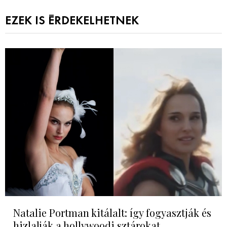
EZEK IS ÉRDEKELHETNEK
Natalie Portman kitálalt: így fogyasztják és
hizlalják a hollywoodi sztárokat