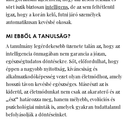
sört iszik biztosan
intelligens
, de az sem feltétlenül
igaz, hogy a korán kelő, futni járó személyek
automatikusan kevésbé okosak.
MI EBBŐL A TANULSÁG?
A tanulmány legérdekesebb üzenete talán az, hogy az
intelligencia önmagában nem garancia a józan,
egészségtudatos döntésekre. Sőt, előfordulhat, hogy
éppen a nagyobb nyitottság, kíváncsiság és
alkalmazkodóképesség vezet olyan életmódhoz, amely
hosszú távon kevésbé egészséges. Másrészt az is
kiderül, az életmódunkat nem csak az akaraterő és az
„ész” határozza meg, hanem mélyebb, evolúciós és
pszichológiai minták is, amelyek gyakran tudattalanul
befolyásolják a döntéseinket.