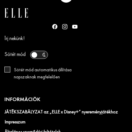
Írj nekünk!
Sötét mód
Sötét mód automatikus állítása
napszaknak megfelelően
INFORMÁCIÓK
JÁTÉKSZABÁLYZAT az „ELLE x Disney+” nyereményjátékhoz
Impresszum