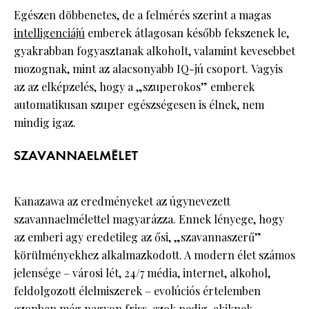
Egészen döbbenetes, de a felmérés szerint a magas
intelligenciájú
emberek átlagosan később fekszenek le,
gyakrabban fogyasztanak alkoholt, valamint kevesebbet
mozognak, mint az alacsonyabb IQ-jú csoport. Vagyis
az az elképzelés, hogy a „szuperokos” emberek
automatikusan szuper egészségesen is élnek, nem
mindig igaz.
SZAVANNAELMÉLET
Kanazawa az eredményeket az úgynevezett
szavannaelmélettel magyarázza. Ennek lényege, hogy
az emberi agy eredetileg az ősi, „szavannaszerű”
körülményekhez alkalmazkodott. A modern élet számos
jelensége – városi lét, 24/7 média, internet, alkohol,
feldolgozott élelmiszerek – evolúciós értelemben
azonban még nagyon friss, azok pedig, akiknek