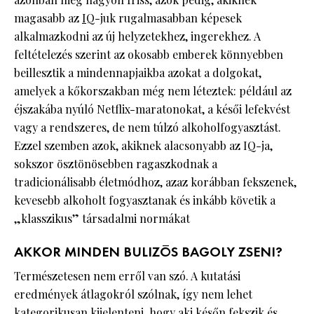
magasabb az
IQ
-juk rugalmasabban képesek
alkalmazkodni az új helyzetekhez, ingerekhez. A
feltételezés szerint az okosabb emberek könnyebben
beillesztik a mindennapjaikba azokat a dolgokat,
amelyek a kőkorszakban még nem léteztek: például az
éjszakába nyúló Netflix-maratonokat, a késői lefekvést
vagy a rendszeres, de nem túlzó alkoholfogyasztást.
Ezzel szemben azok, akiknek alacsonyabb az IQ-ja,
sokszor ösztönösebben ragaszkodnak a
tradicionálisabb életmódhoz, azaz korábban fekszenek,
kevesebb alkoholt fogyasztanak és inkább követik a
„klasszikus” társadalmi normákat
AKKOR MINDEN BULIZÓS BAGOLY ZSENI?
Természetesen nem erről van szó. A kutatási
eredmények átlagokról szólnak, így nem lehet
kategorikusan kijelenteni, hogy aki későn fekszik és