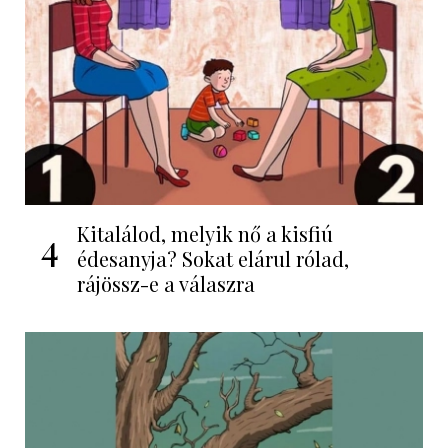
Kitalálod, melyik nő a kisfiú
4
édesanyja? Sokat elárul rólad,
rájössz-e a válaszra