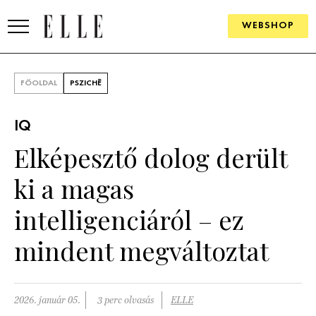
WEBSHOP
DIVAT
FŐOLDAL
PSZICHÉ
ELLE DIGITAL
IQ
GOURMET AWARDS
Elképesztő dolog derült
SZÉPSÉG
ki a magas
KULTÚRA
intelligenciáról – ez
PSZICHÉ
mindent megváltoztat
ÉLETMÓD
2026. január 05.
3 perc olvasás
ELLE
PÁRKAPCSOLAT