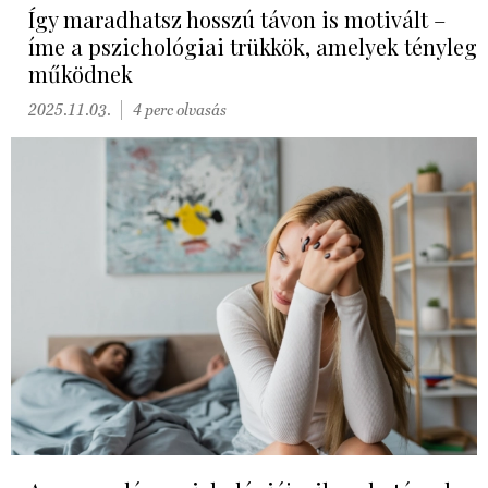
Így maradhatsz hosszú távon is motivált –
íme a pszichológiai trükkök, amelyek tényleg
működnek
2025.11.03.
4 perc olvasás