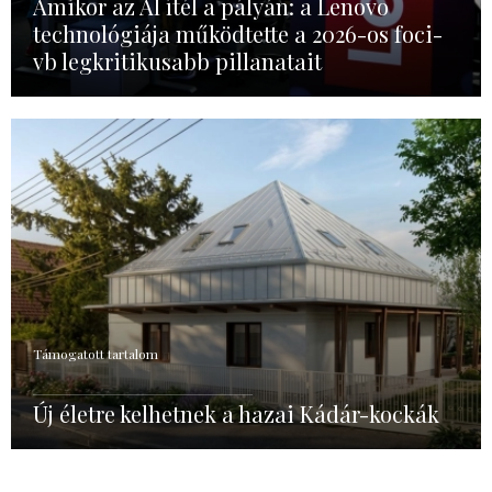
Amikor az AI ítél a pályán: a Lenovo
technológiája működtette a 2026-os foci-
vb legkritikusabb pillanatait
Támogatott tartalom
Új életre kelhetnek a hazai Kádár-kockák