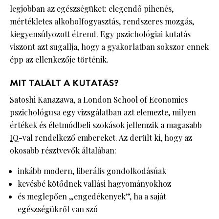
legjobban az egészségüket: elegendő pihenés,
mértékletes alkoholfogyasztás, rendszeres mozgás,
kiegyensúlyozott étrend. Egy pszichológiai kutatás
viszont azt sugallja, hogy a gyakorlatban sokszor ennek
épp az ellenkezője történik.
MIT TALÁLT A KUTATÁS?
Satoshi Kanazawa, a London School of Economics
pszichológusa egy vizsgálatban azt elemezte, milyen
értékek és életmódbeli szokások jellemzik a magasabb
IQ
-val rendelkező embereket. Az derült ki, hogy az
okosabb résztvevők általában:
inkább modern, liberális gondolkodásúak
kevésbé kötődnek vallási hagyományokhoz
és meglepően „engedékenyek”, ha a saját
egészségükről van szó