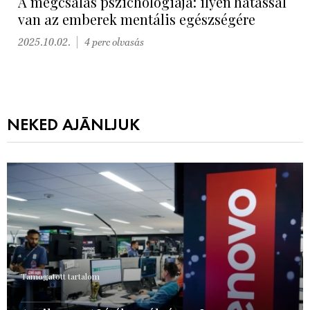
A megcsalás pszichológiája: ilyen hatással
van az emberek mentális egészségére
2025.10.02.
4 perc olvasás
NEKED AJÁNLJUK
Támogatott tartalom