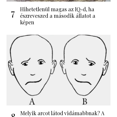
Hihetetlenül magas az IQ-d, ha
7
észreveszed a második állatot a
képen
Melyik arcot látod vidámabbnak? A
8