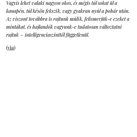
Vagyis lehet valaki nagyon okos, és mégis túl sokat ül a
kanapén, túl későn fekszik, vagy gyakran nyúl a pohár után.
Az viszont továbbra is rajtunk múlik, felismerjük-e ezeket a
mintákat, és hajlandók vagyunk-e tudatosan változtatni
rajtuk – intelligenciaszinttől függetlenül.
(
via
)