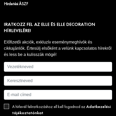
Hirdetési ÁSZF
IRATKOZZ FEL AZ ELLE ÉS ELLE DECORATION
HÍRLEVELÉRE!
Előfizetői akciók, exkluzív eseménymeghívók és
cikkajánlók. Értesülj elsőként a velünk kapcsolatos hírekről
és less be a kulisszák mögé!
Adatkezelési
A hírlevél feliratkozáshoz ell kell fogadnod az
tájékoztatónkat
.