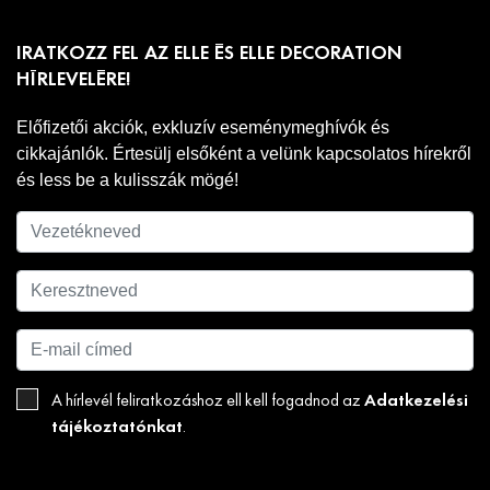
IRATKOZZ FEL AZ ELLE ÉS ELLE DECORATION
HÍRLEVELÉRE!
Előfizetői akciók, exkluzív eseménymeghívók és
cikkajánlók. Értesülj elsőként a velünk kapcsolatos hírekről
és less be a kulisszák mögé!
Adatkezelési
A hírlevél feliratkozáshoz ell kell fogadnod az
tájékoztatónkat
.