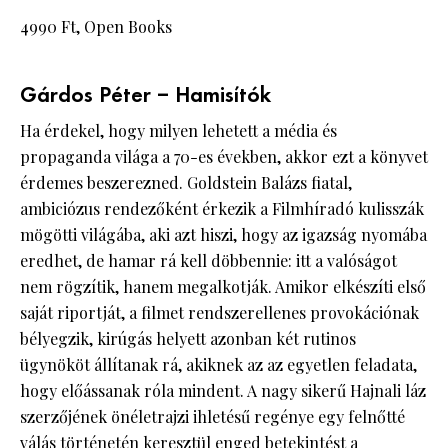
4990 Ft, Open Books
Gárdos Péter – Hamisítók
Ha érdekel, hogy milyen lehetett a média és
propaganda világa a 70-es években, akkor ezt a könyvet
érdemes beszerezned. Goldstein Balázs fiatal,
ambiciózus rendezőként érkezik a Filmhíradó kulisszák
mögötti világába, aki azt hiszi, hogy az igazság nyomába
eredhet, de hamar rá kell döbbennie: itt a valóságot
nem rögzítik, hanem megalkotják. Amikor elkészíti első
saját riportját, a filmet rendszerellenes provokációnak
bélyegzik, kirúgás helyett azonban két rutinos
ügynököt állítanak rá, akiknek az az egyetlen feladata,
hogy előássanak róla mindent. A nagy sikerű Hajnali láz
szerzőjének önéletrajzi ihletésű regénye egy felnőtté
válás történetén keresztül enged betekintést a