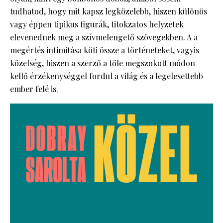
tudhatod, hogy mit kapsz legközelebb, hiszen különös
vagy éppen tipikus figurák, titokzatos helyzetek
elevenednek meg a szívmelengető szövegekben. A a
megértés
intimitás
a köti össze a történeteket, vagyis
közelség, hiszen a szerző a tőle megszokott módon
kellő érzékenységgel fordul a világ és a legelesettebb
ember felé is.