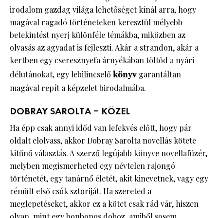
irodalom gazdag világa lehetőséget kínál arra, hogy
magával ragadó történeteken keresztül mélyebb
betekintést nyerj különféle témákba, miközben az
olvasás az agyadat is fejleszti. Akár a strandon, akár a
kertben egy cseresznyefa árnyékában töltöd a nyári
délutánokat, egy lebilincselő
könyv
garantáltan
magával repít a képzelet birodalmába.
DOBRAY SAROLTA – KÖZEL
Ha épp csak annyi időd van lefekvés előtt, hogy pár
oldalt elolvass, akkor Dobray Sarolta novellás kötete
kitűnő választás. A szerző legújabb könyve novellafüzér,
melyben megismerheted egy névtelen rajongó
történetét, egy tanárnő életét, akit kinevetnek, vagy egy
rémült első csók sztoriját. Ha szereted a
meglepetéseket, akkor ez a kötet csak rád vár, hiszen
olyan, mint egy bonbonos doboz, amiből sosem