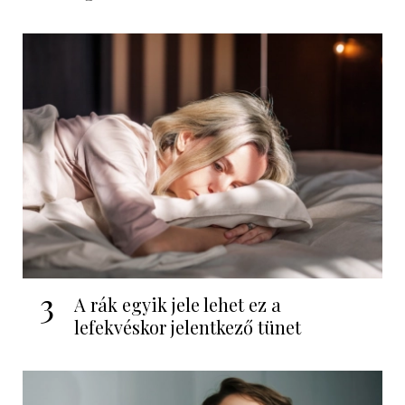
3
A rák egyik jele lehet ez a
lefekvéskor jelentkező tünet