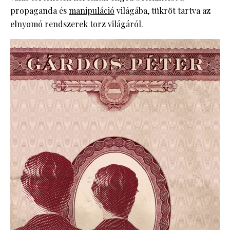
propaganda és
manipuláció
világába, tükröt tartva az
elnyomó rendszerek torz világáról.