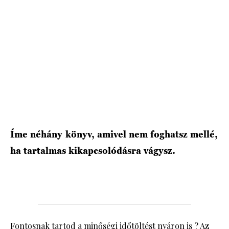
HÍRLEVÉL
Íme néhány
könyv, amivel nem foghatsz mellé,
ha tartalmas kikapcsolódásra vágysz.
Fontosnak tartod a minőségi időtöltést nyáron is ? Az