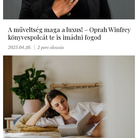
A műveltség maga a luxus! – Oprah Winfrey
könyvespolcát te is imádni fogod
2025.04.30.
2 perc olvasás