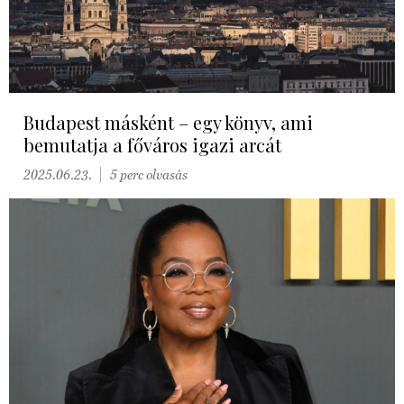
Budapest másként – egy könyv, ami
bemutatja a főváros igazi arcát
2025.06.23.
5 perc olvasás