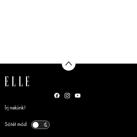
Írj nekünk!
Sötét mód