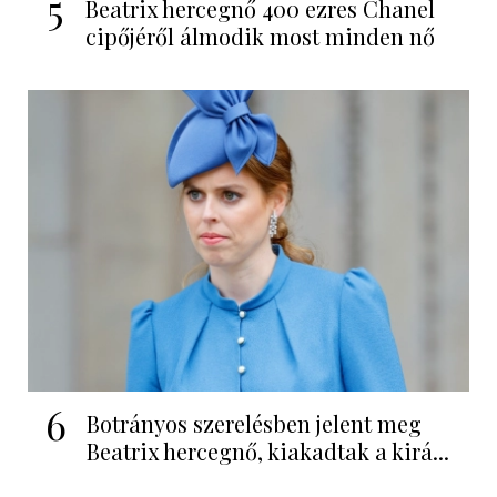
5
Beatrix hercegnő 400 ezres Chanel
cipőjéről álmodik most minden nő
6
Botrányos szerelésben jelent meg
Beatrix hercegnő, kiakadtak a kirá...