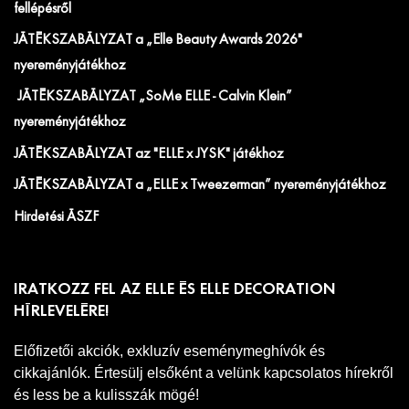
fellépésről
JÁTÉKSZABÁLYZAT a „Elle Beauty Awards 2026"
nyereményjátékhoz
JÁTÉKSZABÁLYZAT „SoMe ELLE - Calvin Klein”
nyereményjátékhoz
JÁTÉKSZABÁLYZAT az "ELLE x JYSK" játékhoz
JÁTÉKSZABÁLYZAT a „ELLE x Tweezerman” nyereményjátékhoz
Hirdetési ÁSZF
IRATKOZZ FEL AZ ELLE ÉS ELLE DECORATION
HÍRLEVELÉRE!
Előfizetői akciók, exkluzív eseménymeghívók és
cikkajánlók. Értesülj elsőként a velünk kapcsolatos hírekről
és less be a kulisszák mögé!