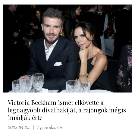
Victoria Beckham ismét elkövette a
legnagyobb divatbakiját, a rajongók mégis
imádják érte
2023.04.25.
1 perc olvasás