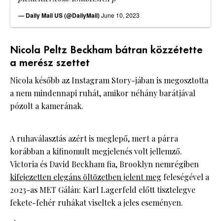
— Daily Mail US (@DailyMail)
June 10, 2023
Nicola Peltz Beckham bátran közzétette
a merész szettet
Nicola később az Instagram Story-jában is megosztotta
a nem mindennapi ruhát, amikor néhány barátjával
pózolt a kamerának.
A ruhaválasztás azért is meglepő, mert a párra
korábban a kifinomult megjelenés volt jellemző.
Victoria és David Beckham fia, Brooklyn nemrégiben
kifejezetten elegáns öltözetben jelent meg
feleségével a
2023-as MET Gálán: Karl Lagerfeld előtt tisztelegve
fekete-fehér ruhákat viseltek a jeles eseményen.