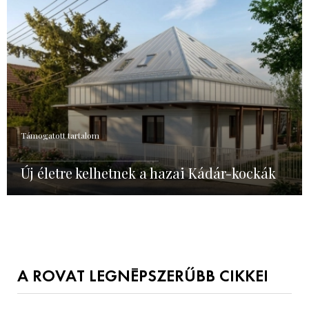
Támogatott tartalom
Új életre kelhetnek a hazai Kádár-kockák
A ROVAT LEGNÉPSZERŰBB CIKKEI