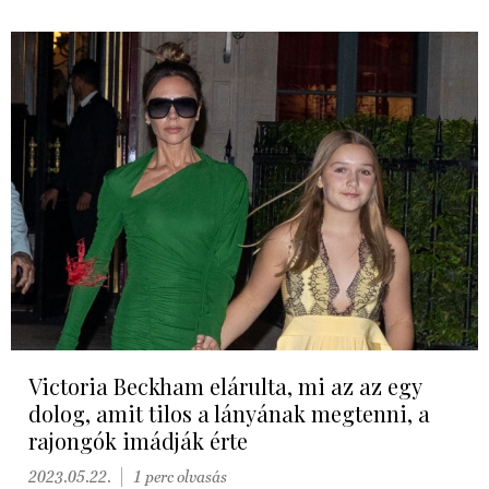
Victoria Beckham elárulta, mi az az egy
dolog, amit tilos a lányának megtenni, a
rajongók imádják érte
2023.05.22.
1 perc olvasás