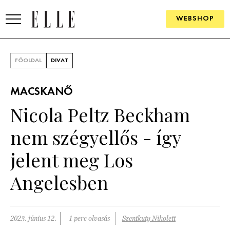
WEBSHOP
DIVAT
FŐOLDAL
DIVAT
ELLE DIGITAL
MACSKANŐ
GOURMET AWARDS
Nicola Peltz Beckham
SZÉPSÉG
nem szégyellős - így
KULTÚRA
jelent meg Los
PSZICHÉ
Angelesben
ÉLETMÓD
2023. június 12.
1 perc olvasás
Szentkuty Nikolett
PÁRKAPCSOLAT