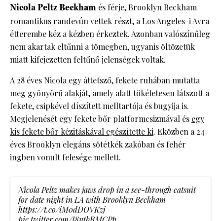
Nicola Peltz Beckham
és férje, Brooklyn Beckham
romantikus randevún vettek részt, a Los Angeles-i Avra
étterembe kéz a kézben érkeztek. Azonban valószínűleg
nem akartak eltűnni a tömegben, ugyanis öltözetük
miatt kifejezetten feltűnő jelenségek voltak.
A 28 éves Nicola egy áttetsző, fekete ruhában mutatta
meg gyönyörű alakját, amely alatt tökéletesen látszott a
fekete, csipkével díszített melltartója és bugyija is.
Megjelenését egy fekete bőr platformcsizmával és
egy
kis fekete bőr kézitáskával egészítette ki
. Eközben a 24
éves Brooklyn elegáns sötétkék zakóban és fehér
ingben vonult felesége mellett.
Nicola Peltz makes jaws drop in a see-through catsuit
for date night in LA with Brooklyn Beckham
https://t.co/iM0dDOVKzj
pic.twitter.com/I8ntbRMCPp