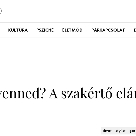
KULTÚRA
PSZICHÉ
ÉLETMÓD
PÁRKAPCSOLAT
venned? A szakértő elár
divat
stylist
gar