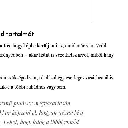
d tartalmát
fontos, hogy képbe kerülj, mi az, amid már van. Vedd
rényedben – akár listát is vezethetsz arról, miből hány
an szükséged van, ráadásul egy esetleges vásárlásnál is
edik-e a többi ruhádhoz vagy sem.
 színű pulóver megvásárlásán
kkor képzeld el, hogyan nézne ki a
 Lehet, hogy kilóg a többi ruhád