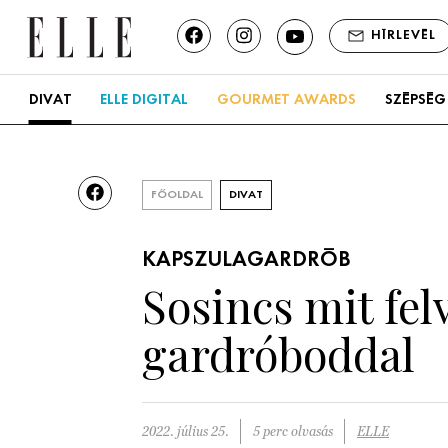
HÍRLEVÉL
DIVAT
ELLE DIGITAL
GOURMET AWARDS
SZÉPSÉG
FŐOLDAL
DIVAT
KAPSZULAGARDRÓB
Sosincs mit fel
gardróboddal
2022. július 25.
5 perc olvasás
ELLE