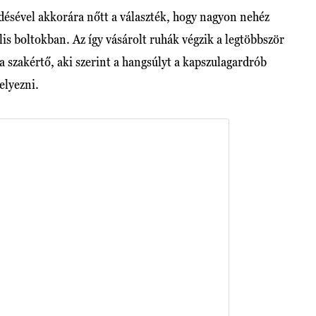
désével akkorára nőtt a választék, hogy nagyon nehéz
is boltokban. Az így vásárolt ruhák végzik a legtöbbször
t a szakértő, aki szerint a hangsúlyt a kapszulagardrób
elyezni.