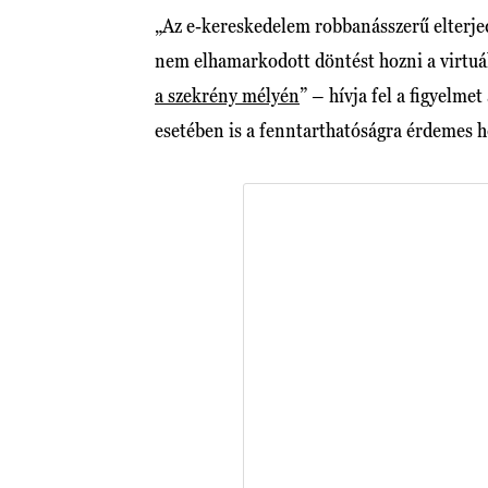
„Az e-kereskedelem robbanásszerű elterje
nem elhamarkodott döntést hozni a virtuál
a szekrény mélyén
” – hívja fel a figyelme
esetében is a fenntarthatóságra érdemes h