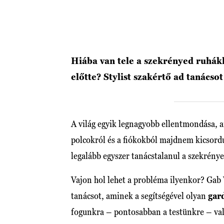
Hiába van tele a szekrényed ruhákk
előtte? Stylist szakértő ad tanácso
A világ egyik legnagyobb ellentmondása, 
polcokról és a fiókokból majdnem kicsord
legalább egyszer tanácstalanul a szekrén
Vajon hol lehet a probléma ilyenkor? Gab W
tanácsot, aminek a segítségével olyan
gar
fogunkra – pontosabban a testünkre – val