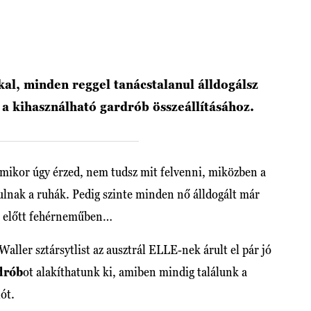
al, minden reggel tanácstalanul álldogálsz
t a kihasználható gardrób összeállításához.
amikor úgy érzed, nem tudsz mit felvenni, miközben a
ulnak a ruhák. Pedig szinte minden nő álldogált már
ye előtt fehérneműben…
aller sztársytlist az ausztrál ELLE-nek árult el pár jó
drób
ot alakíthatunk ki, amiben mindig találunk a
ót.