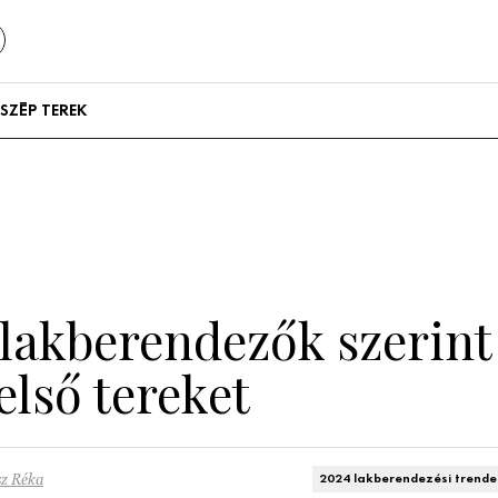
SZÉP TEREK
Szállodák és
vendégházak
Lakások
a lakberendezők szerin
első tereket
sz Réka
2024 lakberendezési trende