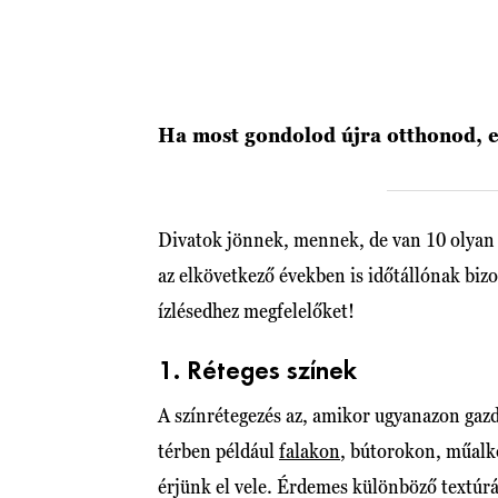
Ha most gondolod újra otthonod, e
Divatok jönnek, mennek, de van 10 olyan
az elkövetkező években is időtállónak biz
ízlésedhez megfelelőket!
1. Réteges színek
A színrétegezés az, amikor ugyanazon gazd
térben például
falakon
, bútorokon, műalk
érjünk el vele. Érdemes különböző textúrá