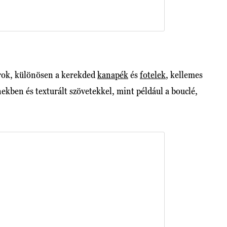
orok, különösen a kerekded
kanapék
és
fotelek
, kellemes
nekben és texturált szövetekkel, mint például a bouclé,