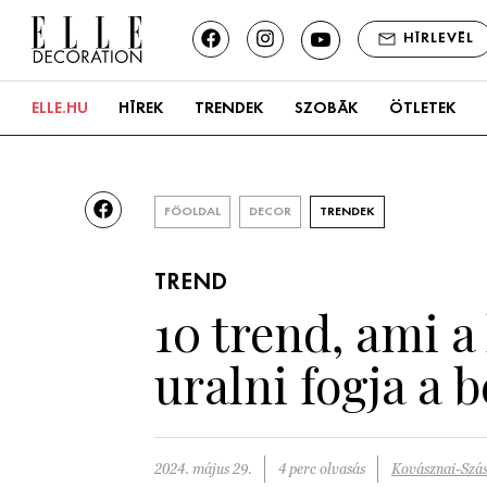
HÍRLEVÉL
ELLE.HU
HÍREK
TRENDEK
SZOBÁK
ÖTLETEK
Konyha
Fürdőszoba
FŐOLDAL
DECOR
TRENDEK
Nappali
TREND
10 trend, ami 
Hálószoba
uralni fogja a b
Kert és terasz
2024. május 29.
4 perc olvasás
Kovásznai-Szá