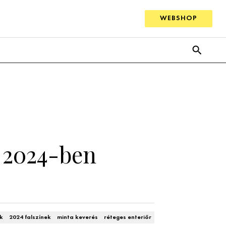
WEBSHOP
t 2024-ben
k
2024 falszínek
minta keverés
réteges enteriőr