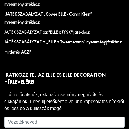
nyereményjátékhoz
JÁTÉKSZABÁLYZAT „SoMe ELLE - Calvin Klein”
nyereményjátékhoz
JÁTÉKSZABÁLYZAT az "ELLE x JYSK" játékhoz
JÁTÉKSZABÁLYZAT a „ELLE x Tweezerman” nyereményjátékhoz
Hirdetési ÁSZF
IRATKOZZ FEL AZ ELLE ÉS ELLE DECORATION
HÍRLEVELÉRE!
Előfizetői akciók, exkluzív eseménymeghívók és
cikkajánlók. Értesülj elsőként a velünk kapcsolatos hírekről
és less be a kulisszák mögé!