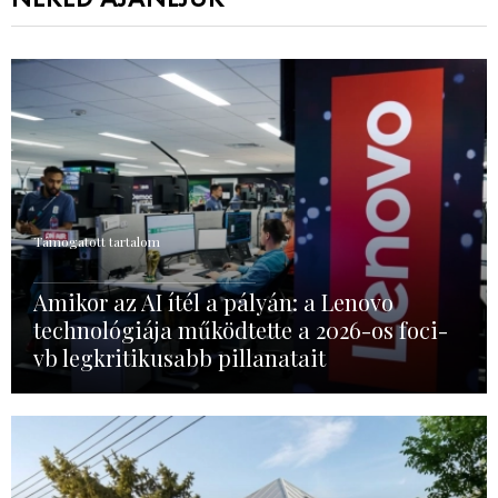
Támogatott tartalom
Amikor az AI ítél a pályán: a Lenovo
technológiája működtette a 2026-os foci-
vb legkritikusabb pillanatait