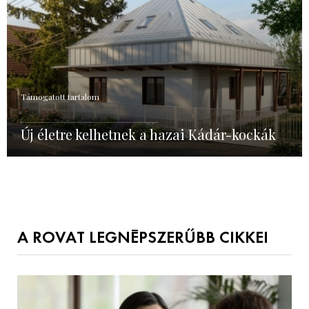
Támogatott tartalom
Új életre kelhetnek a hazai Kádár-kockák
A ROVAT LEGNÉPSZERŰBB CIKKEI