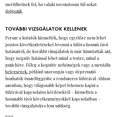
merülhetnek fel, ha valaki sorozatosan túl sokat
dolgozik
.
TOVÁBBI VIZSGÁLATOK KELLENEK
Persze a kutatók kiemelték, hogy egyelőre nem lehet
pontos következtetéseket levonni a túlóra hosszú távú
hatásairól, de korábbi vizsgálatok is már kimutatták azt,
hogy negatív hatással lehet mind a testre, mind a
pszichére. Főleg a kognitív nehézségek vagy a mentális
betegségek
, például szorongás vagy depresszió
hozhatók összefüggésbe a rendszeres túlórával. Ahhoz
azonban, hogy világosabb képet lehessen kapni a
túlórával kapcsolatos kérdésekről – kiemelten a
hosszabb távú következményekkel kapcsolatban –
további vizsgálatokra lesz szükség.
(
via
)