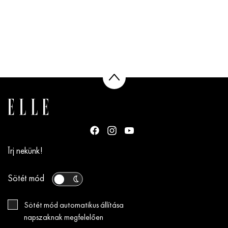
Írj nekünk!
Sötét mód
Sötét mód automatikus állítása
napszaknak megfelelően