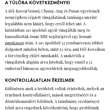
A TÚLÓRA KÖVETKEZMÉNYEI
A dél-koreai Yonsei, Chung-Ang és Pusan ​​​​egyetemek
nemrégiben végzett vizsgálatának tanúsága szerint
legalábbis nem kizárt, hogy erről lehet szó. A
kutatásban 110 ápolónő agyát vizsgálták meg és
hasonlították össze MRI segítségével egy hosszú
munkanap
után. A 110 ápolóból 32 rendszeresen többet
dolgozott minden héten, mint 52 óra, ami Dél-Koreában
a törvényileg előírt munkaidő. A szakértők a
vizsgálatok alapján arra jutottak, hogy ennél a 32
embernél bizonyos agyterületek megnagyobbodtak.
KONTROLLÁLATLAN ÉRZELMEK
Különösen azok a területek voltak érintettek, melyek az
érzelmek kontrollálásért, mások megértéséért és a
döntéshozatalért felelősek. A tanulmány eredményei
tehát arra engednek következtetni, hogy problémák