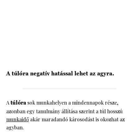
HÍRLEVÉL
A túlóra negatív hatással lehet az agyra.
A
túlóra
sok munkahelyen a mindennapok része,
azonban egy tanulmány állítása szerint a túl hosszú
munkaidő
akár maradandó károsodást is okozhat az
agyban.