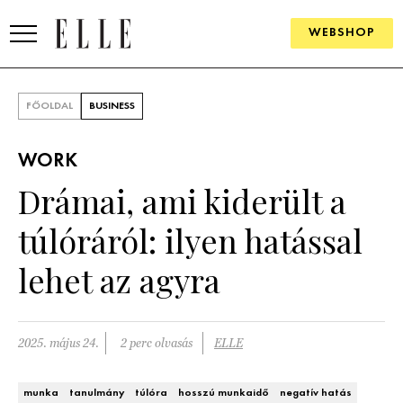
WEBSHOP
DIVAT
FŐOLDAL
BUSINESS
ELLE DIGITAL
WORK
GOURMET AWARDS
Drámai, ami kiderült a
SZÉPSÉG
túlóráról: ilyen hatással
KULTÚRA
lehet az agyra
PSZICHÉ
2025. május 24.
2 perc olvasás
ELLE
ÉLETMÓD
PÁRKAPCSOLAT
munka
tanulmány
túlóra
hosszú munkaidő
negatív hatás