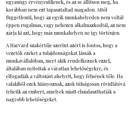
ugyanúgy érvényesüljenek, és az se állítson meg, ha
korábban nem ezt tapasztaltad magadon. Attól
függetlenül, hogy az egyik munkahelyeden nem voltál
éppen rugalmas, vagy nehezen alkalmazkodtál, az nem
zárja ki azt, hogy más munkahelyen ne így történjen.
A Harvard szakértője szerint azért is fontos, hogy a
vezetők ezeket a tulajdonságokat lássák a
munkavállalóban, mert akik rendelkeznek ezzel,
általában nyitottak a váratlan lehetőségekre, és
elfogadják a változást ahelyett, hogy félnének tőle. Ha
valakiből ezek hiányoznak, azok túlságosan rövidlátóvá
tehetik az embert, amelyek miatt elszalaszthatják a
nagyobb lehetőségeket.