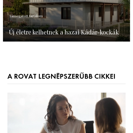
Támogatott tartalom
Új életre kelhetnek a hazai Kádár-kockák
A ROVAT LEGNÉPSZERŰBB CIKKEI