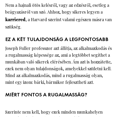
Nem a hajnali ötös kelésről, vagy az edzésről, esetleg a
beágyazásról van szó. Ahhoz, hogy sikeres legyen a
karriered
, a Harvard szerint valami egészen másra van
szükség.
EZ A KÉT TULAJDONSÁG A LEGFONTOSABB
Joseph Fuller professzor azt állítja, az alkalmazkodás és
a rugalmasság képessége az, ami a legtöbbet segíthet a
munkában való sikerek elérésében. Ám azt is hozzátette,
ezek nem olyan tulajdonságok, amelyekkel születni kell.
Mind az alkalmazkodás, mind a rugalmasság olyan,
mint egy izom: bárki, bármikor fejlesztheti azt.
MIÉRT FONTOS A RUGALMASSÁG?
Szerinte nem kell, hogy ezek minden munkahelyen