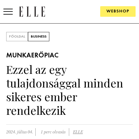
WEBSHOP
DIVAT
FŐOLDAL
BUSINESS
ELLE DIGITAL
MUNKAERŐPIAC
GOURMET AWARDS
Ezzel az egy
SZÉPSÉG
tulajdonsággal minden
KULTÚRA
sikeres ember
PSZICHÉ
rendelkezik
ÉLETMÓD
2024. július 04.
1 perc olvasás
ELLE
PÁRKAPCSOLAT