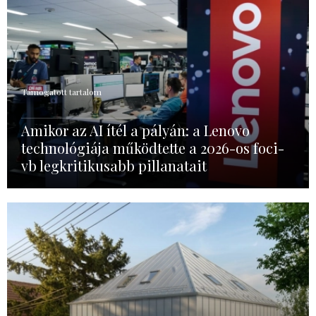
Támogatott tartalom
Amikor az AI ítél a pályán: a Lenovo
technológiája működtette a 2026-os foci-
vb legkritikusabb pillanatait