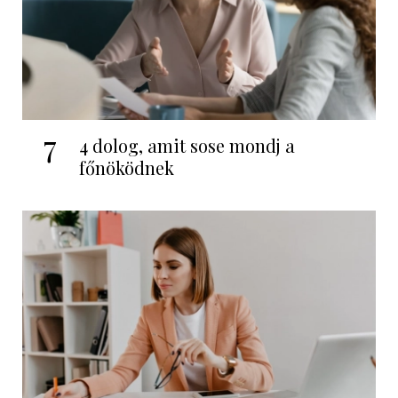
7
4 dolog, amit sose mondj a
főnöködnek