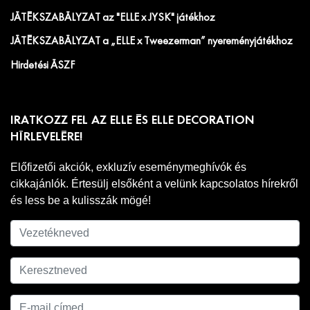
JÁTÉKSZABÁLYZAT az "ELLE x JYSK" játékhoz
JÁTÉKSZABÁLYZAT a „ELLE x Tweezerman” nyereményjátékhoz
Hirdetési ÁSZF
IRATKOZZ FEL AZ ELLE ÉS ELLE DECORATION
HÍRLEVELÉRE!
Előfizetői akciók, exkluzív eseménymeghívók és
cikkajánlók. Értesülj elsőként a velünk kapcsolatos hírekről
és less be a kulisszák mögé!