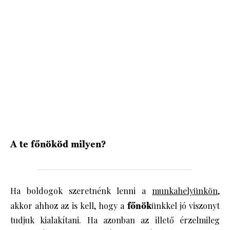
HÍRLEVÉL
A te főnököd milyen?
Ha boldogok szeretnénk lenni a
munkahelyünkön
,
akkor ahhoz az is kell, hogy a
főnök
ünkkel jó viszonyt
tudjuk kialakítani. Ha azonban az illető érzelmileg