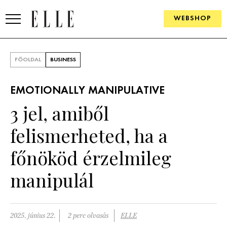
WEBSHOP
DIVAT
FŐOLDAL
BUSINESS
ELLE DIGITAL
EMOTIONALLY MANIPULATIVE
GOURMET AWARDS
3 jel, amiből
SZÉPSÉG
felismerheted, ha a
KULTÚRA
főnököd érzelmileg
PSZICHÉ
manipulál
ÉLETMÓD
2025. június 22.
2 perc olvasás
ELLE
PÁRKAPCSOLAT