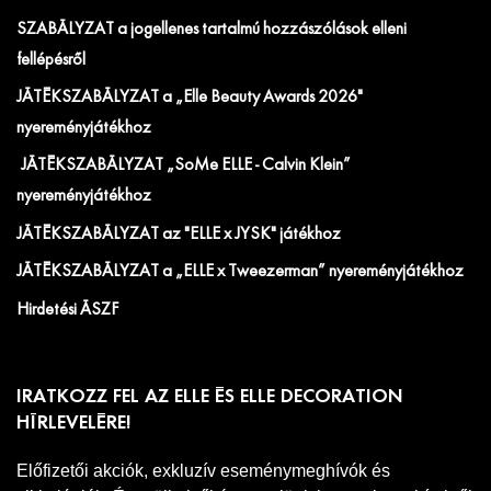
SZABÁLYZAT a jogellenes tartalmú hozzászólások elleni
fellépésről
JÁTÉKSZABÁLYZAT a „Elle Beauty Awards 2026"
nyereményjátékhoz
JÁTÉKSZABÁLYZAT „SoMe ELLE - Calvin Klein”
nyereményjátékhoz
JÁTÉKSZABÁLYZAT az "ELLE x JYSK" játékhoz
JÁTÉKSZABÁLYZAT a „ELLE x Tweezerman” nyereményjátékhoz
Hirdetési ÁSZF
IRATKOZZ FEL AZ ELLE ÉS ELLE DECORATION
HÍRLEVELÉRE!
Előfizetői akciók, exkluzív eseménymeghívók és