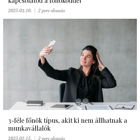
kapcsolatod a főnököddel
2025.03.10.
2 perc olvasás
3-féle főnök típus, akit ki nem állhatnak a
munkavállalók
2025.02.15.
2 perc olvasás