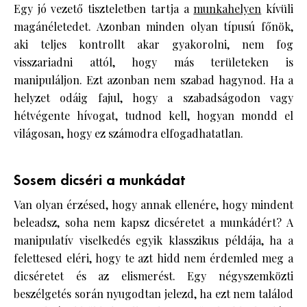
Egy jó vezető tiszteletben tartja a
munkahelyen
kívüli
magánéletedet. Azonban minden olyan típusú főnök,
aki teljes kontrollt akar gyakorolni, nem fog
visszariadni attól, hogy más területeken is
manipuláljon. Ezt azonban nem szabad hagynod. Ha a
helyzet odáig fajul, hogy a szabadságodon vagy
hétvégente hívogat, tudnod kell, hogyan mondd el
világosan, hogy ez számodra elfogadhatatlan.
Sosem dicséri a munkádat
Van olyan érzésed, hogy annak ellenére, hogy mindent
beleadsz, soha nem kapsz dicséretet a munkádért? A
manipulatív viselkedés egyik klasszikus példája, ha a
felettesed eléri, hogy te azt hidd nem érdemled meg a
dicséretet és az elismerést. Egy négyszemközti
beszélgetés során nyugodtan jelezd, ha ezt nem találod