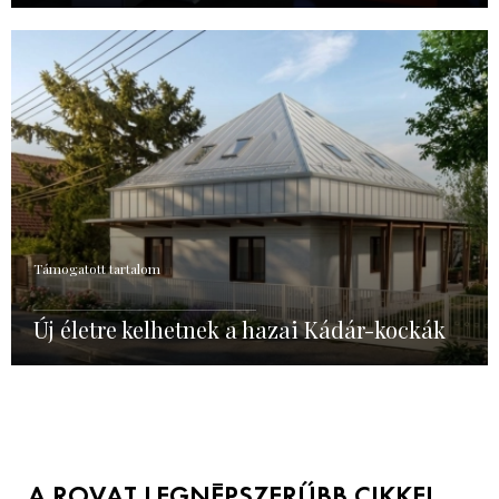
Támogatott tartalom
Új életre kelhetnek a hazai Kádár-kockák
A ROVAT LEGNÉPSZERŰBB CIKKEI