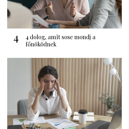
4
4 dolog, amit sose mondj a
főnöködnek