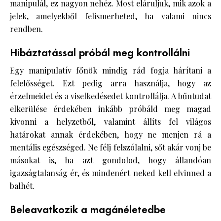
manipulál, ez nagyon nehéz. Most eláruljuk, mik azok a
jelek, amelyekből felismerheted, ha valami nincs
rendben.
Hibáztatással próbál meg kontrollálni
Egy manipulatív főnök mindig rád fogja hárítani a
felelősséget. Ezt pedig arra használja, hogy az
érzelmeidet és a viselkedésedet kontrollálja. A bűntudat
elkerülése érdekében inkább próbáld meg magad
kivonni a helyzetből, valamint állíts fel világos
határokat annak érdekében, hogy ne menjen rá a
mentális egészséged. Ne félj felszólalni, sőt akár vonj be
másokat is, ha azt gondolod, hogy állandóan
igazságtalanság ér, és mindenért neked kell elvinned a
balhét.
Beleavatkozik a magánéletedbe