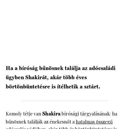
HÍRLEVÉL
Ha a bíróság bűnösnek találja az adócsaládi
ügyben Shakirát, akár több éves
börtönbüntetésre is ítélhetik a sztárt.
Komoly tétje van
Shakira
bírósági tárgyalásának: ha
bűnösnek találják az énekesnőt a
hatalmas összegű