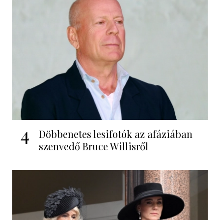
4
Döbbenetes lesifotók az afáziában
szenvedő Bruce Willisről