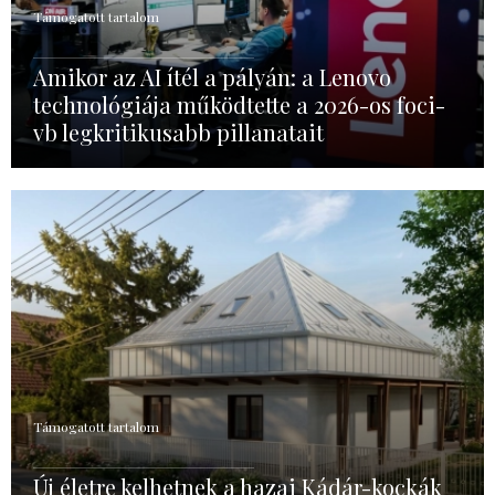
Támogatott tartalom
Amikor az AI ítél a pályán: a Lenovo
technológiája működtette a 2026-os foci-
vb legkritikusabb pillanatait
Támogatott tartalom
Új életre kelhetnek a hazai Kádár-kockák