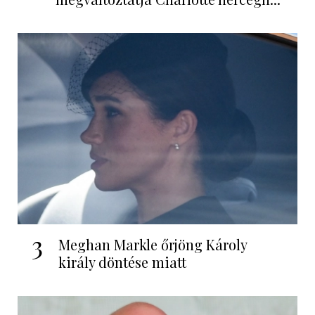
3
Meghan Markle őrjöng Károly
király döntése miatt