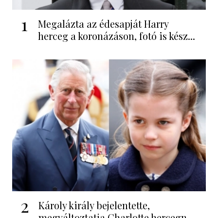
1
Megalázta az édesapját Harry
herceg a koronázáson, fotó is kész...
2
Károly király bejelentette,
megváltoztatja Charlotte hercegn...