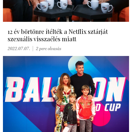
12 év börtönre ítélték a Netflix sztárját
szexuális visszaélés miatt
2022.07.07.
2 perc olvasás