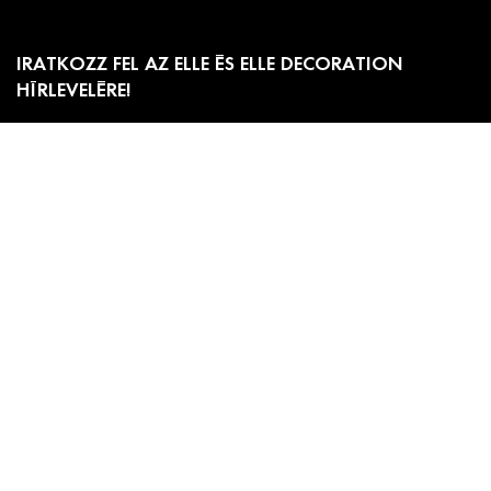
IRATKOZZ FEL AZ ELLE ÉS ELLE DECORATION
HÍRLEVELÉRE!
Előfizetői akciók, exkluzív eseménymeghívók és
cikkajánlók. Értesülj elsőként a velünk kapcsolatos hírekről
és less be a kulisszák mögé!
Adatkezelési
A hírlevél feliratkozáshoz ell kell fogadnod az
tájékoztatónkat
.