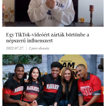
Egy TikTok-videóért zárták börtönbe a
népszerű influenszert
2022.07.27.
2 perc olvasás