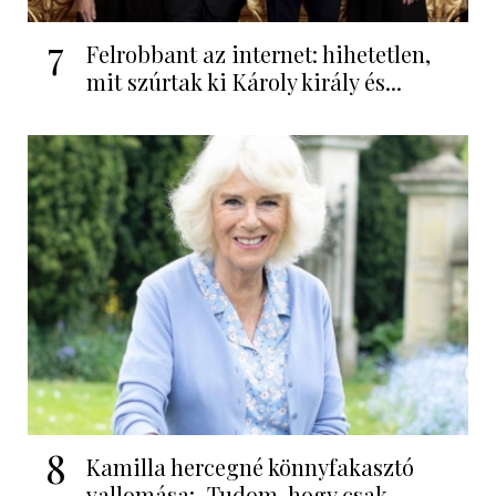
7
Felrobbant az internet: hihetetlen,
mit szúrtak ki Károly király és...
8
Kamilla hercegné könnyfakasztó
vallomása: „Tudom, hogy csak...