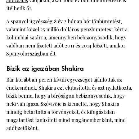
adócsalás
vádjában, akár több év börtönbüntetésre is
ítélhetik őt.
A spanyol ügyészség 8 év 2 hónap börtönbüntetést,
valamint közel 25 millió dolláros pénzbüntetést kért a
kolumbiai sztárra, amennyiben bebizonyosodik, hogy
valóban nem fizetett adót 2011 és 2014 között, amikor
Spanyolországban élt.
Bízik az igazában Shakira
Bár korábban peren kívüli egyezséget ajánlottak az
énekesnőnek,
Shakira
ezt elutasította és azt nyilatkozta,
bízik benne, hogy a bíróságon bebizonyosodik, hogy
neki van igaza. Szóvivője is kiemelte, hogy Shakira
mindig betartotta a törvényeket, és kifogástalan
magatartást tanúsított mind magánemberként, mind
adófizetőként.